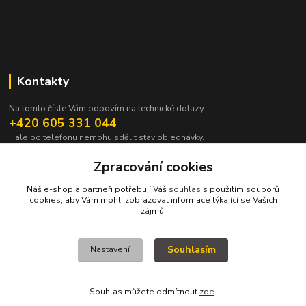
Kontakty
Na tomto čísle Vám odpovím na technické dotazy...
+420 605 331 044
...ale po telefonu nemohu sdělit stav objednávky.
pavek@janpavek.com
Zpracování cookies
Náš e-shop a partneři potřebují Váš
souhlas
s použitím souborů
cookies, aby Vám mohli zobrazovat informace týkající se Vašich
zájmů.
Souhlasím
Nastavení
VŠECHNY VÝROBKY V TOMTO ESHOPU JSOU VYRÁBĚNY NA ZAKÁZKU a
proto není všechno hned. Podrobnosti v sekci NEJČASTĚJŠÍ DOTAZY (FAQ).
KOPYRAJT ORAJT! (c)2015-2022
Souhlas můžete odmítnout
zde
.
Vytvořeno na
Eshop-rychle.cz