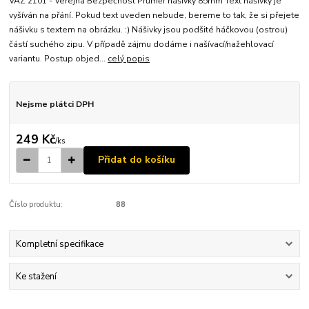
VAZ 2101 - Veřejná Bezpečnost Průměr nášivky 85mm Text nášivky je
vyšíván na přání. Pokud text uveden nebude, bereme to tak, že si přejete
nášivku s textem na obrázku. :) Nášivky jsou podšité háčkovou (ostrou)
částí suchého zipu. V případě zájmu dodáme i našívací/nažehlovací
variantu. Postup objed...
celý popis
Nejsme plátci DPH
249 Kč
/
ks
Přidat do košíku
Číslo produktu:
88
Kompletní specifikace
Ke stažení