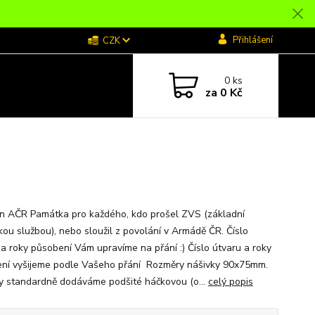
Přihlášení
CZK
0
ks
za
0 Kč
n AČR Památka pro každého, kdo prošel ZVS (základní
kou službou), nebo sloužil z povolání v Armádě ČR. Číslo
 a roky působení Vám upravíme na přání :) Číslo útvaru a roky
ní vyšijeme podle Vašeho přání Rozměry nášivky 90x75mm.
y standardně dodáváme podšité háčkovou (o...
celý popis