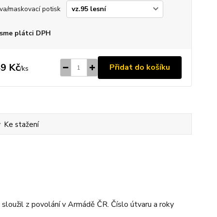
va/maskovací potisk
sme plátci DPH
9 Kč
Přidat do košíku
/
ks
Ke stažení
sloužil z povolání v Armádě ČR. Číslo útvaru a roky