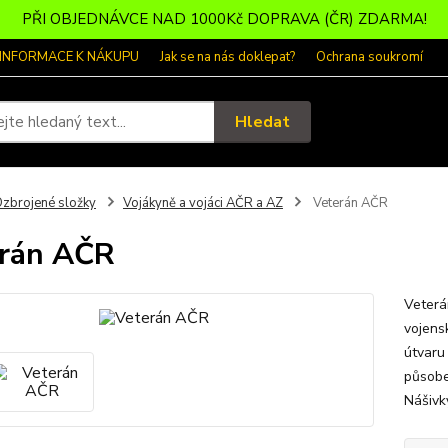
PŘI OBJEDNÁVCE NAD 1000Kč DOPRAVA (ČR) ZDARMA!
 INFORMACE K NÁKUPU
Jak se na nás doklepat?
Ochrana soukromí
Hledat
zbrojené složky
Vojákyně a vojáci AČR a AZ
Veterán AČR
rán AČR
Veterá
vojens
útvaru
působe
Nášivk