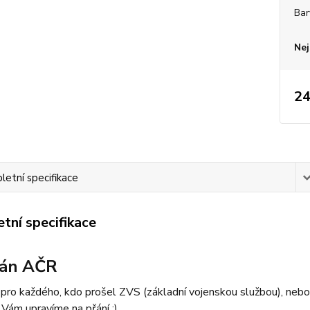
Bar
Nej
24
etní specifikace
tní specifikace
rán AČR
ro každého, kdo prošel ZVS (základní vojenskou službou), nebo 
Vám upravíme na přání :)