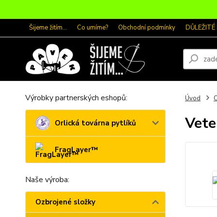
Šijeme žitím...
Co umíme?
Obchodní podmínky
DŮLEŽITÉ
Výrobky partnerských eshopů:
Úvod
O
Vete
Orlická továrna pytlíků
FragLayer™
Naše výroba:
Ozbrojené složky