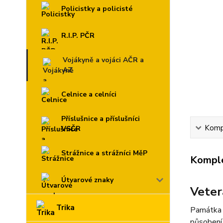
Policistky a policisté
R.I.P. PČR
Vojákyně a vojáci AČR a
AZ
Celnice a celníci
Příslušnice a příslušníci
Kompl
VSČR
Strážnice a strážníci MěP
Komple
Útvarové znaky
Vete
Trika
Památka p
působení 