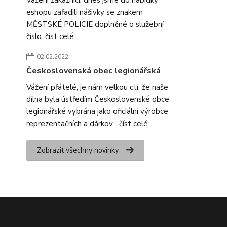
Vážení zákazníci, dnes jsme do nabídky
eshopu zařadili nášivky se znakem
MĚSTSKÉ POLICIE doplněné o služební
číslo.
číst celé
02.02.2022
Československá obec legionářská
Vážení přátelé, je nám velkou ctí, že naše
dílna byla ústředím Československé obce
legionářské vybrána jako oficiální výrobce
reprezentačních a dárkov...
číst celé
Zobrazit všechny novinky