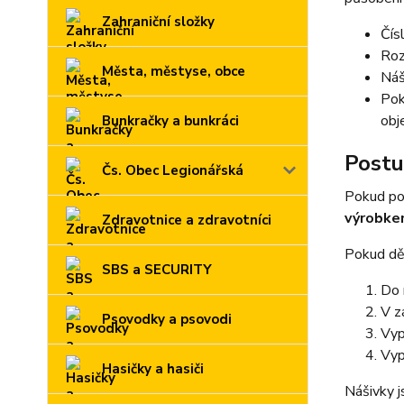
Zahraniční složky
Čís
Roz
Města, městyse, obce
Náš
Pok
obj
Bunkračky a bunkráci
Postu
Čs. Obec Legionářská
Pokud po
výrobk
Zdravotnice a zdravotníci
Pokud děl
SBS a SECURITY
Do 
V z
Psovodky a psovodi
Vyp
Vyp
Hasičky a hasiči
Nášivky j