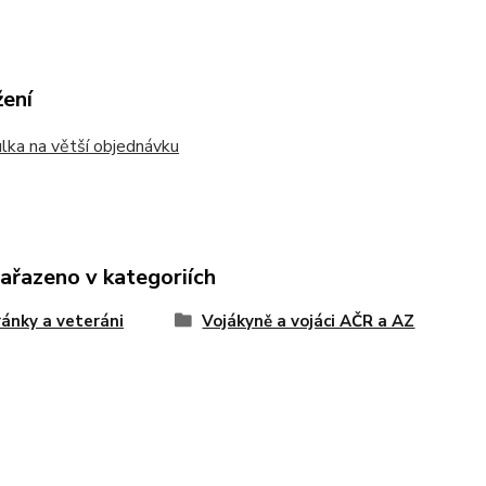
žení
ka na větší objednávku
zařazeno v kategoriích
ánky a veteráni
Vojákyně a vojáci AČR a AZ