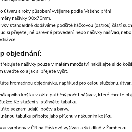
lo útvaru a roky působení vyšijeme podle Vašeho přání
měry nášivky 90x75mm.
ivky standardně dodáváme podšité háčkovou (ostrou) částí such
ud si přejete jiné barevné provedení, nebo nášivky našívací, neb
ednávce.
p objednání:
třebujete nášivky pouze v malém množství, naklikejte si do koš
em
uveďte co a jak si přejete vyšít.
áte hromadnou objednávku, například pro celou služebnu, útvar...
nákupního košíku vložte patřičný počet nášivek, které chcete ob
áložce Ke stažení si stáhněte tabulku.
lňte seznam údajů, počty a barvy.
lněnou tabulku připojte jako přílohu v nákupním košíku.
sou vyrobeny v ČR na Pávkově vyšívací a šicí dílně v Žamberku.