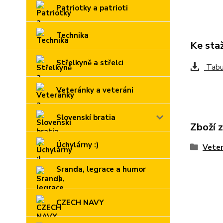
Patriotky a patrioti
Technika
Ke sta
Střelkyně a střelci
Tabul
Veteránky a veteráni
Slovenskí bratia
Zboží 
Úchylárny :)
Veter
Sranda, legrace a humor
:)
CZECH NAVY