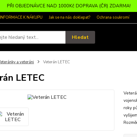
PŘI OBJEDNÁVCE NAD 1000Kč DOPRAVA (ČR) ZDARMA!
 INFORMACE K NÁKUPU
Jak se na nás doklepat?
Ochrana soukromí
Hledat
eteránky a veteráni
Veterán LETEC
rán LETEC
Veterá
vojensk
roky p
vyšije
Rozměr