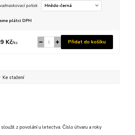
va/maskovací potisk
sme plátci DPH
9 Kč
Přidat do košíku
/
ks
Ke stažení
oužil z povolání u letectva. Číslo útvaru a roky