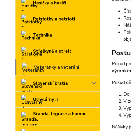
Hasičky a hasiči
Čís
Roz
Patriotky a patrioti
Náš
Pok
Technika
obj
Střelkyně a střelci
Postu
Pokud po
Veteránky a veteráni
výrobk
Pokud děl
Slovenskí bratia
Do 
Úchylárny :)
V z
Vyp
Sranda, legrace a humor
Vyp
:)
Nášivky j