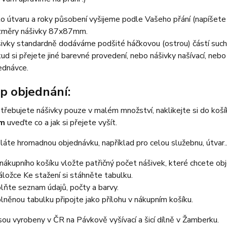
lo útvaru a roky působení vyšijeme podle Vašeho přání (napíšet
měry nášivky 87x87mm.
ivky standardně dodáváme podšité háčkovou (ostrou) částí such
ud si přejete jiné barevné provedení, nebo nášivky našívací, neb
ednávce.
p objednání:
třebujete nášivky pouze v malém množství, naklikejte si do koš
em
uveďte co a jak si přejete vyšít.
áte hromadnou objednávku, například pro celou služebnu, útvar...
nákupního košíku vložte patřičný počet nášivek, které chcete ob
áložce Ke stažení si stáhněte tabulku.
lňte seznam údajů, počty a barvy.
lněnou tabulku připojte jako přílohu v nákupním košíku.
sou vyrobeny v ČR na Pávkově vyšívací a šicí dílně v Žamberku.