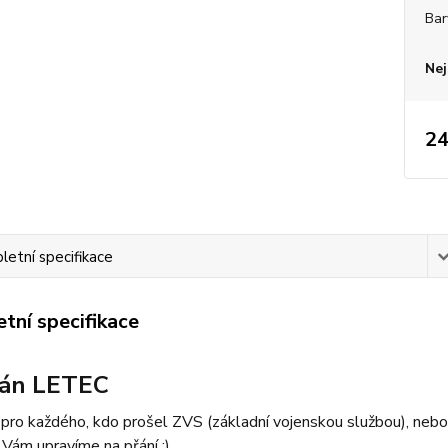
Bar
Nej
24
etní specifikace
tní specifikace
rán LETEC
ro každého, kdo prošel ZVS (základní vojenskou službou), nebo sl
Vám upravíme na přání :)