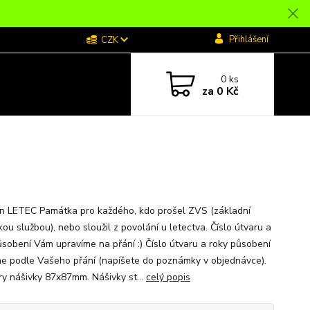
Přihlášení
CZK
0
ks
za
0 Kč
n LETEC Památka pro každého, kdo prošel ZVS (základní
ou službou), nebo sloužil z povolání u letectva. Číslo útvaru a
ůsobení Vám upravíme na přání :) Číslo útvaru a roky působení
me podle Vašeho přání (napíšete do poznámky v objednávce).
y nášivky 87x87mm. Nášivky st...
celý popis