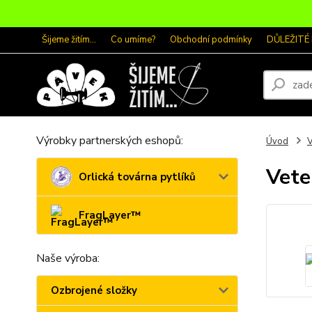
Šijeme žitím...
Co umíme?
Obchodní podmínky
DŮLEŽITÉ
Výrobky partnerských eshopů:
Úvod
V
Vete
Orlická továrna pytlíků
FragLayer™
Naše výroba:
Ozbrojené složky