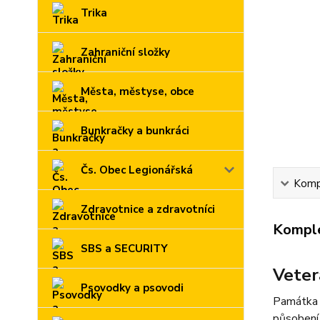
Trika
Zahraniční složky
Města, městyse, obce
Bunkračky a bunkráci
Čs. Obec Legionářská
Kompl
Zdravotnice a zdravotníci
Komple
SBS a SECURITY
Vete
Psovodky a psovodi
Památka p
působení 