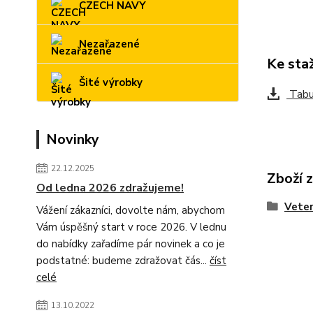
CZECH NAVY
Nezařazené
Ke sta
Šité výrobky
Tabul
Novinky
22.12.2025
Zboží 
Od ledna 2026 zdražujeme!
Veter
Vážení zákazníci, dovolte nám, abychom
Vám úspěšný start v roce 2026. V lednu
do nabídky zařadíme pár novinek a co je
podstatné: budeme zdražovat čás...
číst
celé
13.10.2022