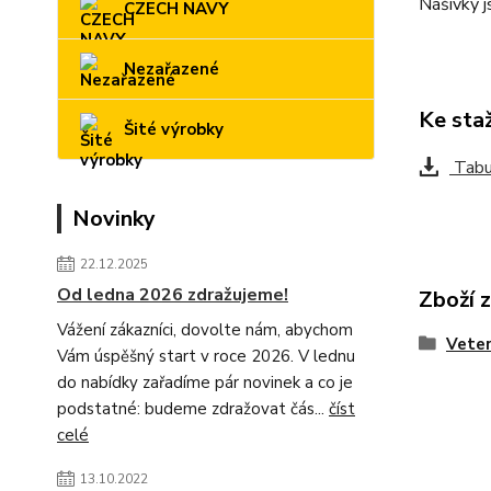
Nášivky j
CZECH NAVY
Nezařazené
Ke sta
Šité výrobky
Tabul
Novinky
22.12.2025
Od ledna 2026 zdražujeme!
Zboží 
Vážení zákazníci, dovolte nám, abychom
Veter
Vám úspěšný start v roce 2026. V lednu
do nabídky zařadíme pár novinek a co je
podstatné: budeme zdražovat čás...
číst
celé
13.10.2022