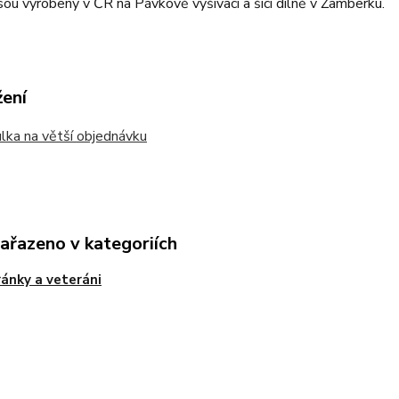
sou vyrobeny v ČR na Pávkově vyšívací a šicí dílně v Žamberku.
žení
ka na větší objednávku
zařazeno v kategoriích
ánky a veteráni