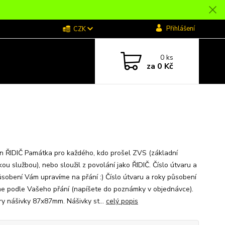
Přihlášení
CZK
0
ks
za
0 Kč
n ŘIDIČ Památka pro každého, kdo prošel ZVS (základní
ou službou), nebo sloužil z povolání jako ŘIDIČ. Číslo útvaru a
ůsobení Vám upravíme na přání :) Číslo útvaru a roky působení
me podle Vašeho přání (napíšete do poznámky v objednávce).
y nášivky 87x87mm. Nášivky st...
celý popis