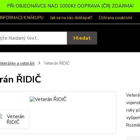
PŘI OBJEDNÁVCE NAD 1000Kč DOPRAVA (ČR) ZDARMA!
 INFORMACE K NÁKUPU
Jak se na nás doklepat?
Ochrana soukromí
Hledat
eteránky a veteráni
Veterán ŘIDIČ
rán ŘIDIČ
Veterá
vojensk
roky p
vyšije
Rozměr