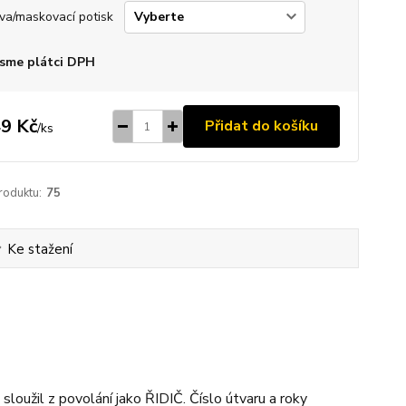
va/maskovací potisk
sme plátci DPH
9 Kč
Přidat do košíku
/
ks
roduktu:
75
Ke stažení
loužil z povolání jako ŘIDIČ. Číslo útvaru a roky