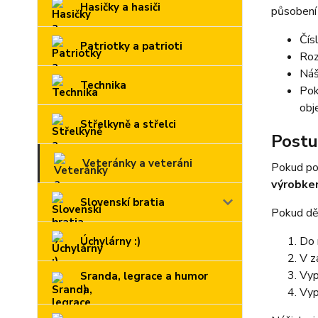
Hasičky a hasiči
působení 
Čís
Patriotky a patrioti
Roz
Náš
Technika
Pok
obj
Střelkyně a střelci
Postu
Veteránky a veteráni
Pokud po
výrobk
Slovenskí bratia
Pokud děl
Do 
Úchylárny :)
V z
Vyp
Sranda, legrace a humor
:)
Vyp