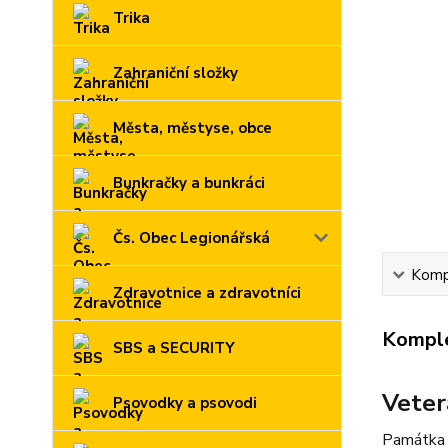
Trika
Zahraniční složky
Města, městyse, obce
Bunkračky a bunkráci
Čs. Obec Legionářská
Kompl
Zdravotnice a zdravotníci
Komple
SBS a SECURITY
Veter
Psovodky a psovodi
Památka p