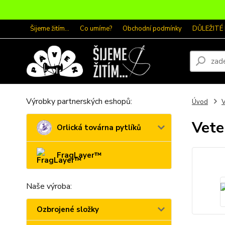
Šijeme žitím...
Co umíme?
Obchodní podmínky
DŮLEŽITÉ
Výrobky partnerských eshopů:
Úvod
V
Vete
Orlická továrna pytlíků
FragLayer™
Naše výroba:
Ozbrojené složky