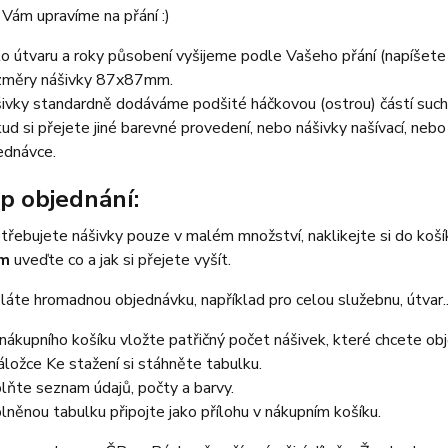
Vám upravíme na přání :)
lo útvaru a roky působení vyšijeme podle Vašeho přání (napíšet
měry nášivky 87x87mm.
ivky standardně dodáváme podšité háčkovou (ostrou) částí such
ud si přejete jiné barevné provedení, nebo nášivky našívací, neb
ednávce.
p objednání:
třebujete nášivky pouze v malém množství, naklikejte si do koš
em
uveďte co a jak si přejete vyšít.
áte hromadnou objednávku, například pro celou služebnu, útvar...
nákupního košíku vložte patřičný počet nášivek, které chcete ob
áložce Ke stažení si stáhněte tabulku.
lňte seznam údajů, počty a barvy.
lněnou tabulku připojte jako přílohu v nákupním košíku.