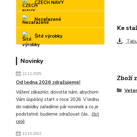
CZECH NAVY
Nezařazené
Ke sta
Šité výrobky
Tabul
Novinky
22.12.2025
Zboží 
Od ledna 2026 zdražujeme!
Veter
Vážení zákazníci, dovolte nám, abychom
Vám úspěšný start v roce 2026. V lednu
do nabídky zařadíme pár novinek a co je
podstatné: budeme zdražovat čás...
číst
celé
13.10.2022