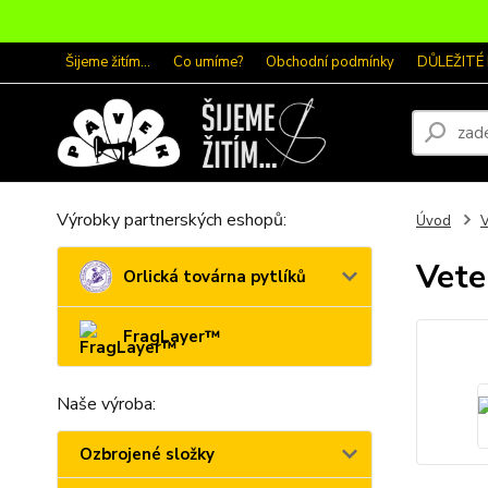
Šijeme žitím...
Co umíme?
Obchodní podmínky
DŮLEŽITÉ
Výrobky partnerských eshopů:
Úvod
V
Vete
Orlická továrna pytlíků
FragLayer™
Naše výroba:
Ozbrojené složky