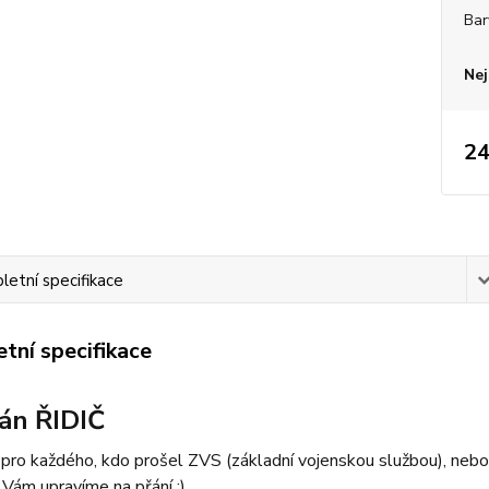
Bar
Nej
24
etní specifikace
tní specifikace
án ŘIDIČ
ro každého, kdo prošel ZVS (základní vojenskou službou), nebo s
Vám upravíme na přání :)