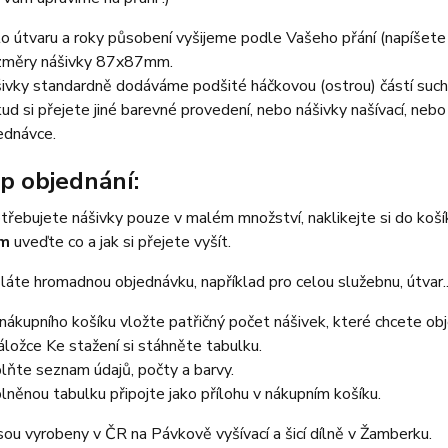
lo útvaru a roky působení vyšijeme podle Vašeho přání (napíšet
měry nášivky 87x87mm.
ivky standardně dodáváme podšité háčkovou (ostrou) částí such
ud si přejete jiné barevné provedení, nebo nášivky našívací, neb
ednávce.
p objednání:
třebujete nášivky pouze v malém množství, naklikejte si do koš
em
uveďte co a jak si přejete vyšít.
áte hromadnou objednávku, například pro celou služebnu, útvar...
nákupního košíku vložte patřičný počet nášivek, které chcete ob
áložce Ke stažení si stáhněte tabulku.
lňte seznam údajů, počty a barvy.
lněnou tabulku připojte jako přílohu v nákupním košíku.
sou vyrobeny v ČR na Pávkově vyšívací a šicí dílně v Žamberku.