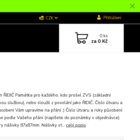
Přihlášení
CZK
0
ks
za
0 Kč
n ŘIDIČ Památka pro každého, kdo prošel ZVS (základní
ou službou), nebo sloužil z povolání jako ŘIDIČ. Číslo útvaru a
ůsobení Vám upravíme na přání :) Číslo útvaru a roky působení
me podle Vašeho přání (napíšete do poznámky v objednávce).
y nášivky 87x87mm. Nášivky st...
celý popis