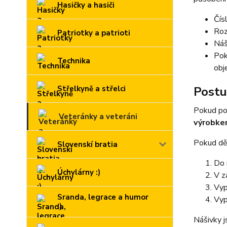
Hasičky a hasiči
Čís
Roz
Patriotky a patrioti
Náš
Pok
Technika
obj
Střelkyně a střelci
Postu
Pokud po
Veteránky a veteráni
výrobk
Pokud děl
Slovenskí bratia
Do 
Úchylárny :)
V z
Vyp
Sranda, legrace a humor
Vyp
:)
Nášivky j