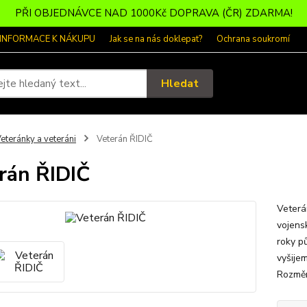
PŘI OBJEDNÁVCE NAD 1000Kč DOPRAVA (ČR) ZDARMA!
 INFORMACE K NÁKUPU
Jak se na nás doklepat?
Ochrana soukromí
Hledat
eteránky a veteráni
Veterán ŘIDIČ
rán ŘIDIČ
Veterá
vojensk
roky p
vyšije
Rozměr