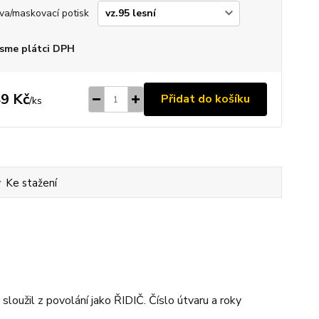
va/maskovací potisk
sme plátci DPH
9 Kč
Přidat do košíku
/
ks
Ke stažení
loužil z povolání jako ŘIDIČ. Číslo útvaru a roky