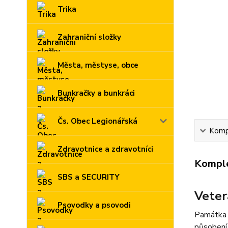
Trika
Zahraniční složky
Města, městyse, obce
Bunkračky a bunkráci
Čs. Obec Legionářská
Kompl
Zdravotnice a zdravotníci
Komple
SBS a SECURITY
Veter
Psovodky a psovodi
Památka p
působení 