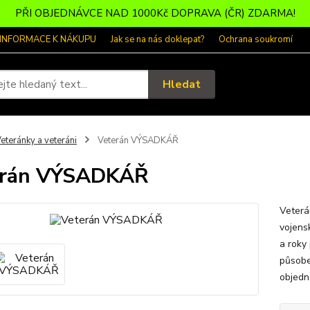
PŘI OBJEDNÁVCE NAD 1000Kč DOPRAVA (ČR) ZDARMA!
 INFORMACE K NÁKUPU
Jak se na nás doklepat?
Ochrana soukromí
Hledat
eteránky a veteráni
Veterán VÝSADKÁŘ
erán VÝSADKÁŘ
Veterá
vojens
a roky
působe
objedn