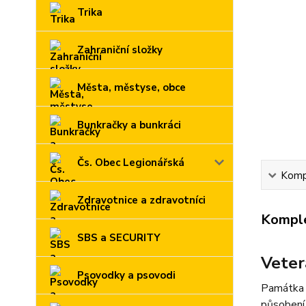
Trika
Zahraniční složky
Města, městyse, obce
Bunkračky a bunkráci
Čs. Obec Legionářská
Kompl
Zdravotnice a zdravotníci
Komple
SBS a SECURITY
Vete
Psovodky a psovodi
Památka p
působení 