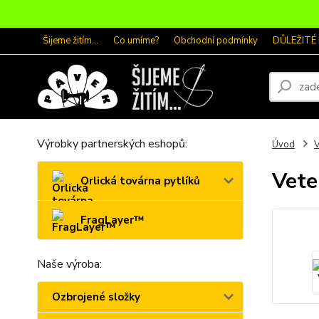
Šijeme žitím...
Co umíme?
Obchodní podmínky
DŮLEŽITÉ
Výrobky partnerských eshopů:
Úvod
V
Vet
Orlická továrna pytlíků
FragLayer™
Naše výroba:
Ozbrojené složky