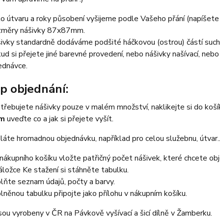
lo útvaru a roky působení vyšijeme podle Vašeho přání (napíšet
měry nášivky 87x87mm.
ivky standardně dodáváme podšité háčkovou (ostrou) částí such
ud si přejete jiné barevné provedení, nebo nášivky našívací, neb
ednávce.
p objednání:
třebujete nášivky pouze v malém množství, naklikejte si do koš
em
uveďte co a jak si přejete vyšít.
áte hromadnou objednávku, například pro celou služebnu, útvar...
nákupního košíku vložte patřičný počet nášivek, které chcete ob
áložce Ke stažení si stáhněte tabulku.
lňte seznam údajů, počty a barvy.
lněnou tabulku připojte jako přílohu v nákupním košíku.
sou vyrobeny v ČR na Pávkově vyšívací a šicí dílně v Žamberku.