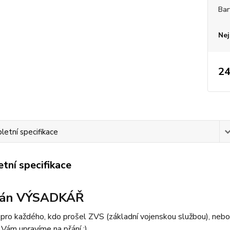
Bar
Nej
24
etní specifikace
tní specifikace
rán VÝSADKÁŘ
ro každého, kdo prošel ZVS (základní vojenskou službou), nebo s
Vám upravíme na přání :)