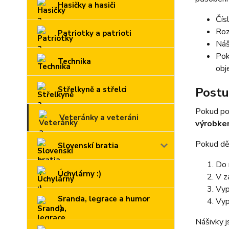
Hasičky a hasiči
Čís
Roz
Patriotky a patrioti
Náš
Pok
Technika
obj
Střelkyně a střelci
Postu
Pokud po
Veteránky a veteráni
výrobk
Pokud děl
Slovenskí bratia
Do 
Úchylárny :)
V z
Vyp
Sranda, legrace a humor
Vyp
:)
Nášivky j