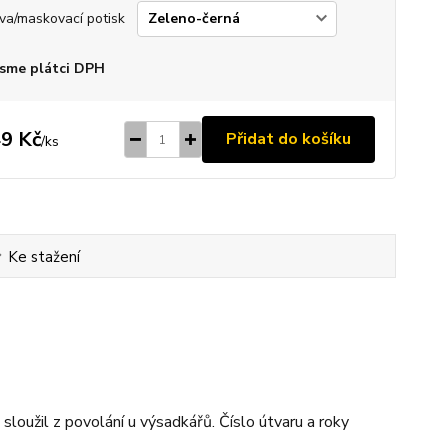
va/maskovací potisk
sme plátci DPH
9 Kč
Přidat do košíku
/
ks
Ke stažení
loužil z povolání u výsadkářů. Číslo útvaru a roky