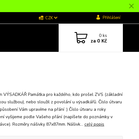
Přihlášení
CZK
0
ks
za
0 Kč
n VÝSADKÁŘ Památka pro každého, kdo prošel ZVS (základní
kou službou), nebo sloužil z povolání u výsadkářů. Číslo útvaru
 působení Vám upravíme na přání :) Číslo útvaru a roky
ní vyšijeme podle Vašeho přání (napíšete do poznámky v
ávce). Rozměry nášivky 87x87mm. Nášivk...
celý popis