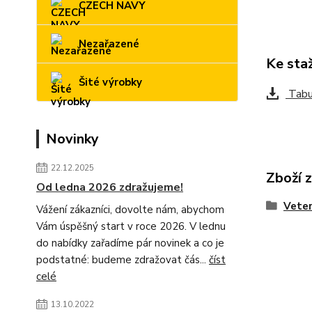
CZECH NAVY
Nezařazené
Ke sta
Šité výrobky
Tabul
Novinky
22.12.2025
Zboží 
Od ledna 2026 zdražujeme!
Veter
Vážení zákazníci, dovolte nám, abychom
Vám úspěšný start v roce 2026. V lednu
do nabídky zařadíme pár novinek a co je
podstatné: budeme zdražovat čás...
číst
celé
13.10.2022