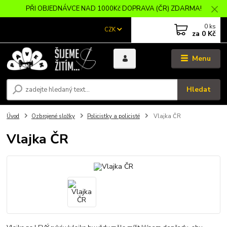
PŘI OBJEDNÁVCE NAD 1000Kč DOPRAVA (ČR) ZDARMA!
0
ks
CZK
za
0 Kč
Menu
Hledat
Úvod
Ozbrojené složky
Policistky a policisté
Vlajka ČR
Vlajka ČR