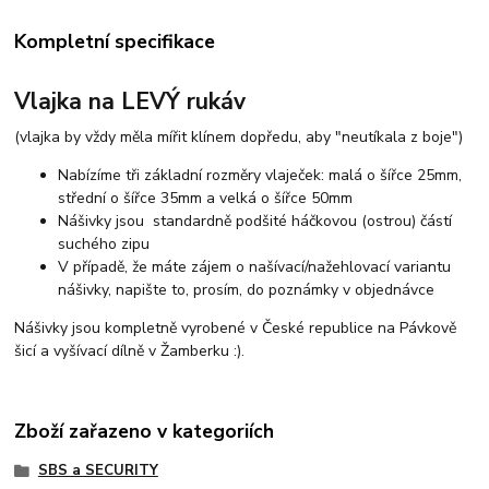
Kompletní specifikace
Vlajka na LEVÝ rukáv
(vlajka by vždy měla mířit klínem dopředu, aby "neutíkala z boje")
Nabízíme tři základní rozměry vlaječek: malá o šířce 25mm,
střední o šířce 35mm a velká o šířce 50mm
Nášivky jsou standardně podšité háčkovou (ostrou) částí
suchého zipu
V případě, že máte zájem o našívací/nažehlovací variantu
nášivky, napište to, prosím, do poznámky v objednávce
Nášivky jsou kompletně vyrobené v České republice na Pávkově
šicí a vyšívací dílně v Žamberku :).
Zboží zařazeno v kategoriích
SBS a SECURITY