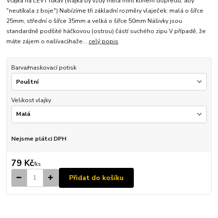
Vlajka na LEVÝ rukáv (vlajka by vždy měla mířit klínem dopředu, aby
"neutíkala z boje") Nabízíme tři základní rozměry vlaječek: malá o šířce
25mm, střední o šířce 35mm a velká o šířce 50mm Nášivky jsou
standardně podšité háčkovou (ostrou) částí suchého zipu V případě, že
máte zájem o našívací/naže...
celý popis
Barva/maskovací potisk
Velikost vlajky
Nejsme plátci DPH
79 Kč
/
ks
Přidat do košíku