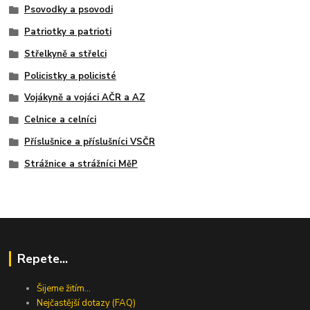
Psovodky a psovodi
Patriotky a patrioti
Střelkyně a střelci
Policistky a policisté
Vojákyně a vojáci AČR a AZ
Celnice a celníci
Příslušnice a příslušníci VSČR
Strážnice a strážníci MěP
Repete...
Šijeme žitím...
Nejčastější dotazy (FAQ)