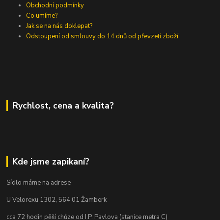
Obchodní podmínky
Co umíme?
Jak se na nás doklepat?
Odstoupení od smlouvy do 14 dnů od převzetí zboží
Rychlost, cena a kvalita?
Kde jsme zapikaní?
Sídlo máme na adrese
U Velorexu 1302, 564 01 Žamberk
cca 72 hodin pěší chůze od I.P. Pavlova (stanice metra C)