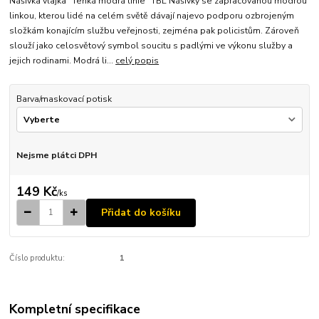
Nášivka vlajka "Tenká modrá linie" TBL Nášivky se zapracovanou modrou
linkou, kterou lidé na celém světě dávají najevo podporu ozbrojeným
složkám konajícím službu veřejnosti, zejména pak policistům. Zároveň
slouží jako celosvětový symbol soucitu s padlými ve výkonu služby a
jejich rodinami. Modrá li...
celý popis
Barva/maskovací potisk
Nejsme plátci DPH
149 Kč
/
ks
Přidat do košíku
Číslo produktu:
1
Kompletní specifikace