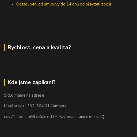
Odstoupení od smlouvy do 14 dnů od převzetí zboží
Rychlost, cena a kvalita?
Kde jsme zapikaní?
Sídlo máme na adrese
U Velorexu 1302, 564 01 Žamberk
cca 72 hodin pěší chůze od I.P. Pavlova (stanice metra C)