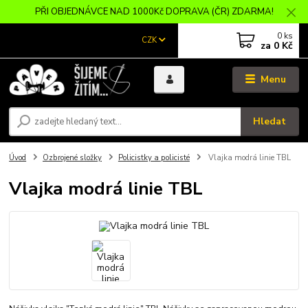
PŘI OBJEDNÁVCE NAD 1000Kč DOPRAVA (ČR) ZDARMA!
0
ks
CZK
za
0 Kč
Menu
Hledat
Úvod
Ozbrojené složky
Policistky a policisté
Vlajka modrá linie TBL
Vlajka modrá linie TBL