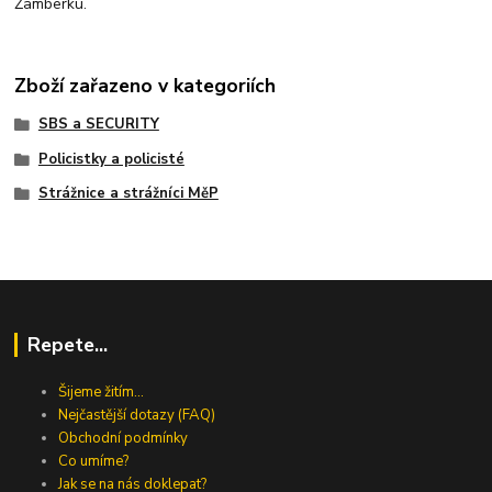
Žamberku.
Zboží zařazeno v kategoriích
SBS a SECURITY
Policistky a policisté
Strážnice a strážníci MěP
Repete...
Šijeme žitím...
Nejčastější dotazy (FAQ)
Obchodní podmínky
Co umíme?
Jak se na nás doklepat?