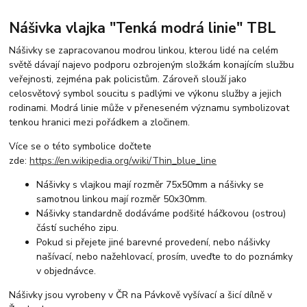
Nášivka vlajka "Tenká modrá linie" TBL
Nášivky se zapracovanou modrou linkou, kterou lidé na celém
světě dávají najevo podporu ozbrojeným složkám konajícím službu
veřejnosti, zejména pak policistům. Zároveň slouží jako
celosvětový symbol soucitu s padlými ve výkonu služby a jejich
rodinami. Modrá linie může v přeneseném významu symbolizovat
tenkou hranici mezi pořádkem a zločinem.
Více se o této symbolice dočtete
zde:
https://en.wikipedia.org/wiki/Thin_blue_line
Nášivky s vlajkou mají rozměr 75x50mm a nášivky se
samotnou linkou mají rozměr 50x30mm.
Nášivky standardně dodáváme podšité háčkovou (ostrou)
částí suchého zipu.
Pokud si přejete jiné barevné provedení, nebo nášivky
našívací, nebo nažehlovací, prosím, uveďte to do poznámky
v objednávce.
Nášivky jsou vyrobeny v ČR na Pávkově vyšívací a šicí dílně v