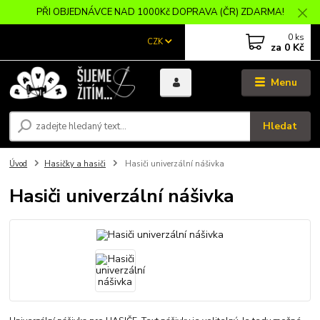
PŘI OBJEDNÁVCE NAD 1000Kč DOPRAVA (ČR) ZDARMA!
0
ks
CZK
za
0 Kč
Menu
Hledat
Úvod
Hasičky a hasiči
Hasiči univerzální nášivka
Hasiči univerzální nášivka