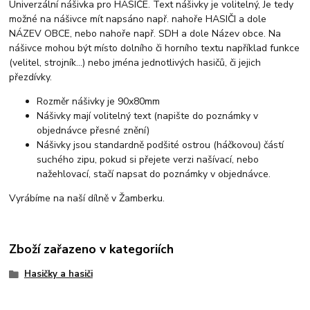
Univerzální nášivka pro HASIČE. Text nášivky je volitelný, Je tedy
možné na nášivce mít napsáno např. nahoře HASIČI a dole
NÁZEV OBCE, nebo nahoře např. SDH a dole Název obce. Na
nášivce mohou být místo dolního či horního textu například funkce
(velitel, strojník...) nebo jména jednotlivých hasičů, či jejich
přezdívky.
Rozměr nášivky je 90x80mm
Nášivky mají volitelný text (napište do poznámky v
objednávce přesné znění)
Nášivky jsou standardně podšité ostrou (háčkovou) částí
suchého zipu, pokud si přejete verzi našívací, nebo
nažehlovací, stačí napsat do poznámky v objednávce.
Vyrábíme na naší dílně v Žamberku.
Zboží zařazeno v kategoriích
Hasičky a hasiči