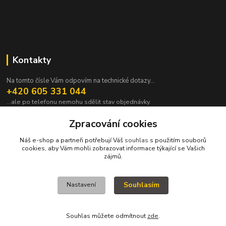
Kontakty
Na tomto čísle Vám odpovím na technické dotazy...
+420 605 331 044
...ale po telefonu nemohu sdělit stav objednávky.
pavek@janpavek.com
Zpracování cookies
Náš e-shop a partneři potřebují Váš
souhlas
s použitím souborů
cookies, aby Vám mohli zobrazovat informace týkající se Vašich
zájmů.
Souhlasím
Nastavení
VŠECHNY VÝROBKY V TOMTO ESHOPU JSOU VYRÁBĚNY NA ZAKÁZKU a
proto není všechno hned. Podrobnosti v sekci NEJČASTĚJŠÍ DOTAZY (FAQ).
KOPYRAJT ORAJT! (c)2015-2022
Souhlas můžete odmítnout
zde
.
Vytvořeno na
Eshop-rychle.cz