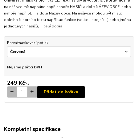
Univerzální nášivka pro HASIČE. Text nášivky je volitelný, Je tedy možné
na nášivce mít napsáno např. nahoře HASIČI a dole NÁZEV OBCE, nebo
nahoře např. SDH a dole Název obce. Na nášivce mohou být místo
dolního či horního textu například funkce (velitel, strojník...) nebo jména
jednotlivých hasičů, ...
celý popis
Barva/maskovací potisk
Nejsme plátci DPH
249 Kč
/
ks
Přidat do košíku
Kompletní specifikace