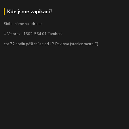
Kde jsme zapikaní?
Sídlo máme na adrese
U Velorexu 1302, 564 01 Žamberk
cca 72 hodin pěší chůze od I.P. Pavlova (stanice metra C)