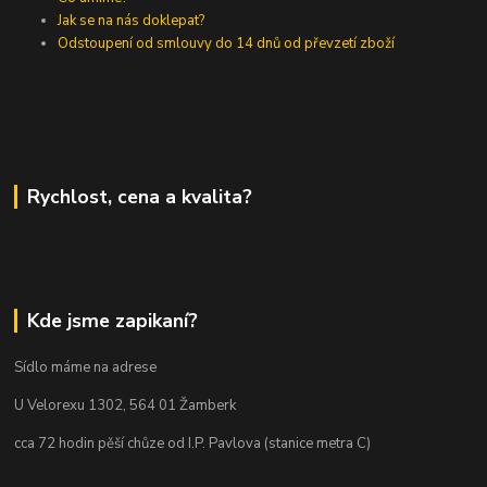
Jak se na nás doklepat?
Odstoupení od smlouvy do 14 dnů od převzetí zboží
Rychlost, cena a kvalita?
Kde jsme zapikaní?
Sídlo máme na adrese
U Velorexu 1302, 564 01 Žamberk
cca 72 hodin pěší chůze od I.P. Pavlova (stanice metra C)