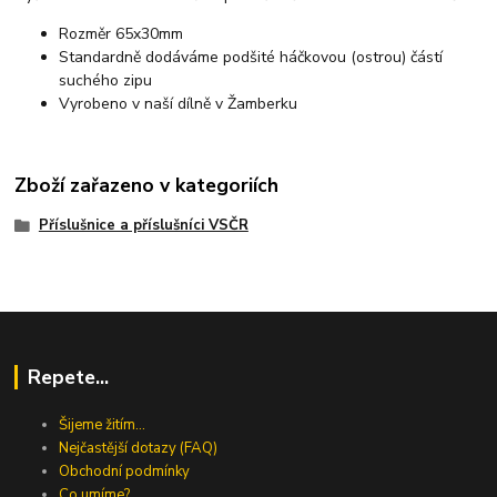
Rozměr 65x30mm
Standardně dodáváme podšité háčkovou (ostrou) částí
suchého zipu
Vyrobeno v naší dílně v Žamberku
Zboží zařazeno v kategoriích
Příslušnice a příslušníci VSČR
Repete...
Šijeme žitím...
Nejčastější dotazy (FAQ)
Obchodní podmínky
Co umíme?