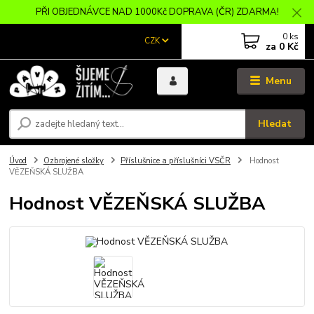
PŘI OBJEDNÁVCE NAD 1000Kč DOPRAVA (ČR) ZDARMA!
0
ks
CZK
za
0 Kč
Menu
Hledat
Úvod
Ozbrojené složky
Příslušnice a příslušníci VSČR
Hodnost
VĚZEŇSKÁ SLUŽBA
Hodnost VĚZEŇSKÁ SLUŽBA