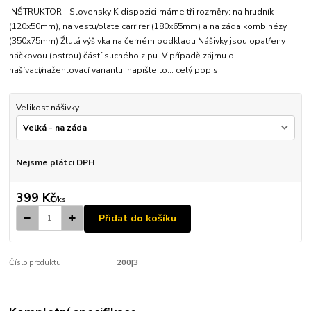
INŠTRUKTOR - Slovensky K dispozici máme tři rozměry: na hrudník
(120x50mm), na vestu/plate carrirer (180x65mm) a na záda kombinézy
(350x75mm) Žlutá výšivka na černém podkladu Nášivky jsou opatřeny
háčkovou (ostrou) částí suchého zipu. V případě zájmu o
našívací/nažehlovací variantu, napište to...
celý popis
Velikost nášivky
Nejsme plátci DPH
399 Kč
/
ks
Přidat do košíku
Číslo produktu:
200|3