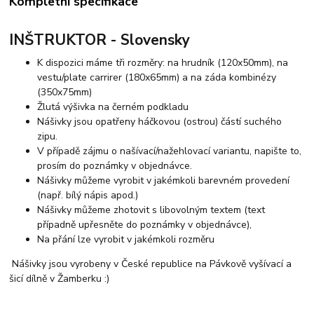
Kompletní specifikace
INŠTRUKTOR - Slovensky
K dispozici máme tři rozměry: na hrudník (120x50mm), na
vestu/plate carrirer (180x65mm) a na záda kombinézy
(350x75mm)
Žlutá výšivka na černém podkladu
Nášivky jsou opatřeny háčkovou (ostrou) částí suchého
zipu.
V případě zájmu o našívací/nažehlovací variantu, napište to,
prosím do poznámky v objednávce.
Nášivky můžeme vyrobit v jakémkoli barevném provedení
(např. bílý nápis apod.)
Nášivky můžeme zhotovit s libovolným textem (text
případně upřesněte do poznámky v objednávce),
Na přání lze vyrobit v jakémkoli rozměru
Nášivky jsou vyrobeny v České republice na Pávkově vyšívací a
šicí dílně v Žamberku :)