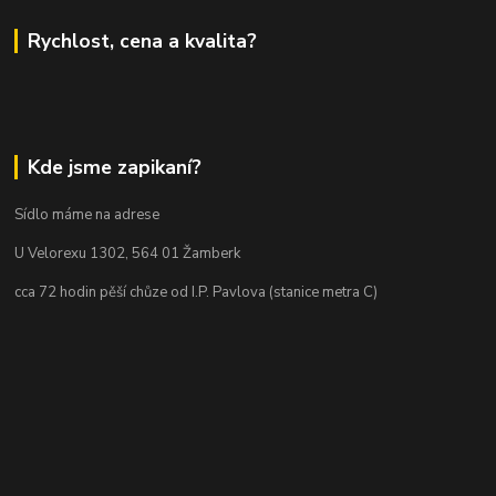
Rychlost, cena a kvalita?
Kde jsme zapikaní?
Sídlo máme na adrese
U Velorexu 1302, 564 01 Žamberk
cca 72 hodin pěší chůze od I.P. Pavlova (stanice metra C)