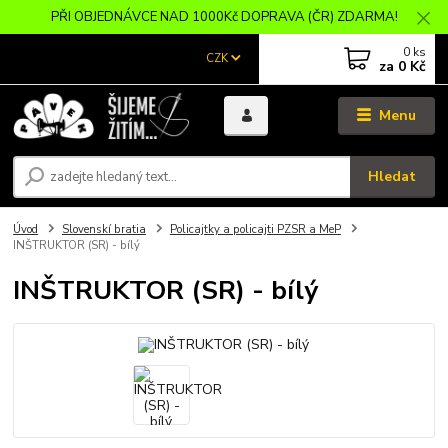
PŘI OBJEDNÁVCE NAD 1000Kč DOPRAVA (ČR) ZDARMA!
0
ks
CZK
za
0 Kč
Menu
Hledat
Úvod
Slovenskí bratia
Policajtky a policajti PZSR a MeP
INŠTRUKTOR (SR) - bílý
INŠTRUKTOR (SR) - bílý