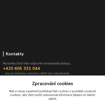
Kontakty
Na tomto čísle Vám odpovím na technické dotazy...
+420 605 331 044
...ale po telefonu nemohu sdělit stav objednávky.
pavek@janpavek.com
Zpracování cookies
Náš e-shop a partneři potřebují Váš
souhlas
s použitím souborů
cookies, aby Vám mohli zobrazovat informace týkající se Vašich
zájmů.