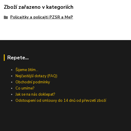
Zboží zařazeno v kategoriích
Policajtky a policajti PZSR a MeP
Repete...
Šijeme žitím...
Nejčastější dotazy (FAQ)
Obchodní podmínky
Co umíme?
Jak se na nás doklepat?
Odstoupení od smlouvy do 14 dnů od převzetí zboží