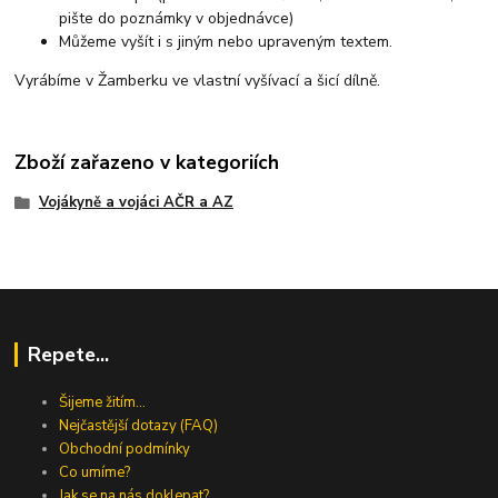
pište do poznámky v objednávce)
Můžeme vyšít i s jiným nebo upraveným textem.
Vyrábíme v Žamberku ve vlastní vyšívací a šicí dílně.
Zboží zařazeno v kategoriích
Vojákyně a vojáci AČR a AZ
Repete...
Šijeme žitím...
Nejčastější dotazy (FAQ)
Obchodní podmínky
Co umíme?
Jak se na nás doklepat?