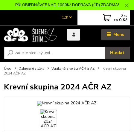
PŘI OBJEDNÁVCE NAD 1000Kč DOPRAVA (ČR) ZDARMA!
0
ks
CZK
za
0 Kč
Menu
Hledat
Úvod
Ozbrojené složky
Vojákyně a vojáci AČR a AZ
Krevní skupina
2024 AČR AZ
Krevní skupina 2024 AČR AZ