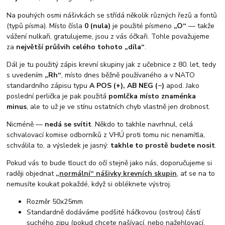
Na pouhých osmi nášivkách se střídá několik různých řezů a fontů
(typů písma). Místo čísla
0 (nula)
je použité písmeno
„O“
— takže
vážení nulkaři, gratulujeme, jsou z vás óčkaři. Tohle považujeme
za
největší průšvih celého tohoto „díla“
.
Dál je tu použitý zápis krevní skupiny jak z učebnice z 80. let, tedy
s uvedením
„Rh“
, místo dnes běžně používaného a v NATO
standardního zápisu typu
A POS (+), AB NEG (−)
apod. Jako
poslední perlička je pak použitá
pomlčka místo znaménka
minus
, ale to už je ve stínu ostatních chyb vlastně jen drobnost.
Nicméně —
nedá se svítit
. Někdo to takhle navrhnul, celá
schvalovací komise odborníků z VHÚ proti tomu nic nenamítla,
schválila to, a výsledek je jasný:
takhle to prostě budete nosit
.
Pokud vás to bude tlouct do očí stejně jako nás, doporučujeme si
raději objednat
„normální“ nášivky krevních skupin
,
ať se na to
nemusíte koukat pokaždé, když si obléknete výstroj.
Rozměr 50x25mm
Standardně dodáváme podšité háčkovou (ostrou) částí
suchého zipu (pokud chcete našívací, nebo nažehlovací,