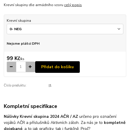
Krevní skupiny dle armádního vzoru
celý popis
Krevní skupina
Nejsme plátci DPH
99 Kč
/
ks
Přidat do košíku
Číslo produktu:
|1
Kompletní specifikace
Nášivky Krevní skupina 2024 AČR / AZ
určeno pro označení
vojáků AČR a příslušníků Aktivních záloh. Za nás je to
kompletně
dojebané
, a to jak graficky, tak i funkčně. Proč?