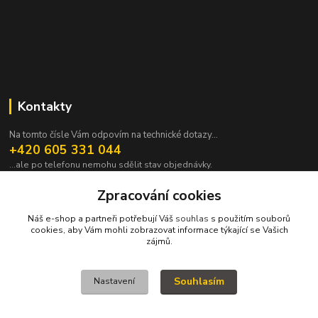
Kontakty
Na tomto čísle Vám odpovím na technické dotazy...
+420 605 331 044
...ale po telefonu nemohu sdělit stav objednávky.
pavek@janpavek.com
Zpracování cookies
Náš e-shop a partneři potřebují Váš
souhlas
s použitím souborů
cookies, aby Vám mohli zobrazovat informace týkající se Vašich
zájmů.
Souhlasím
Nastavení
VŠECHNY VÝROBKY V TOMTO ESHOPU JSOU VYRÁBĚNY NA ZAKÁZKU a
proto není všechno hned. Podrobnosti v sekci NEJČASTĚJŠÍ DOTAZY (FAQ).