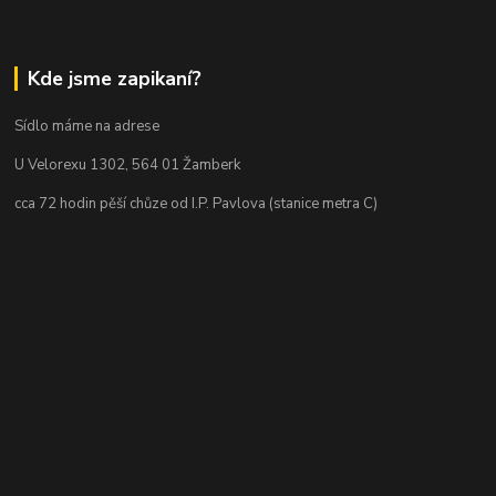
Kde jsme zapikaní?
Sídlo máme na adrese
U Velorexu 1302, 564 01 Žamberk
cca 72 hodin pěší chůze od I.P. Pavlova (stanice metra C)