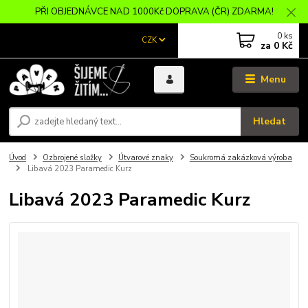
PŘI OBJEDNÁVCE NAD 1000Kč DOPRAVA (ČR) ZDARMA!
0
ks
CZK
za
0 Kč
Menu
Hledat
Úvod
Ozbrojené složky
Útvarové znaky
Soukromá zakázková výroba
Libavá 2023 Paramedic Kurz
Libavá 2023 Paramedic Kurz