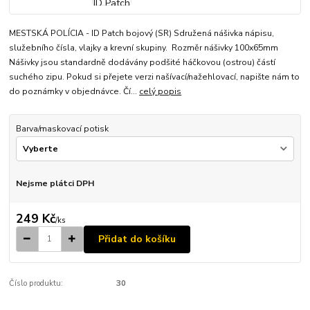
MESTSKÁ POLÍCIA - ID Patch bojový (SR) Sdružená nášivka nápisu,
služebního čísla, vlajky a krevní skupiny. Rozměr nášivky 100x65mm
Nášivky jsou standardně dodávány podšité háčkovou (ostrou) částí
suchého zipu. Pokud si přejete verzi našívací/nažehlovací, napište nám to
do poznámky v objednávce. Čí...
celý popis
Barva/maskovací potisk
Nejsme plátci DPH
249 Kč
/
ks
Přidat do košíku
Číslo produktu:
30