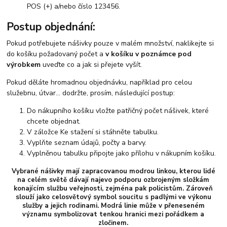
POS (+) a/nebo číslo 123456.
Postup objednání:
Pokud potřebujete nášivky pouze v malém množství, naklikejte si
do košíku požadovaný počet a
v košíku v poznámce pod
výrobkem
uveďte co a jak si přejete vyšít.
Pokud děláte hromadnou objednávku, například pro celou
služebnu, útvar... dodržte, prosím, následující postup:
Do nákupního košíku vložte patřičný počet nášivek, které
chcete objednat.
V záložce Ke stažení si stáhněte tabulku.
Vyplňte seznam údajů, počty a barvy.
Vyplněnou tabulku připojte jako přílohu v nákupním košíku.
Vybrané nášivky mají zapracovanou modrou linkou, kterou lidé
na celém světě dávají najevo podporu ozbrojeným složkám
konajícím službu veřejnosti, zejména pak policistům. Zároveň
slouží jako celosvětový symbol soucitu s padlými ve výkonu
služby a jejich rodinami. Modrá linie může v přeneseném
významu symbolizovat tenkou hranici mezi pořádkem a
zločinem.