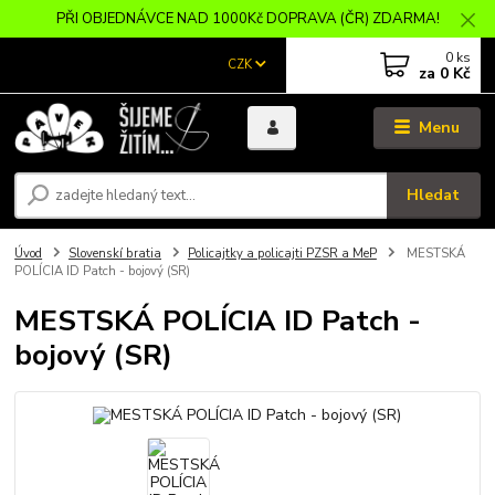
PŘI OBJEDNÁVCE NAD 1000Kč DOPRAVA (ČR) ZDARMA!
0
ks
CZK
za
0 Kč
Menu
Hledat
Úvod
Slovenskí bratia
Policajtky a policajti PZSR a MeP
MESTSKÁ
POLÍCIA ID Patch - bojový (SR)
MESTSKÁ POLÍCIA ID Patch -
bojový (SR)