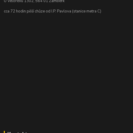
U Velorexu 1302, 564 01 Žamberk
cca 72 hodin pěší chůze od I.P. Pavlova (stanice metra C)