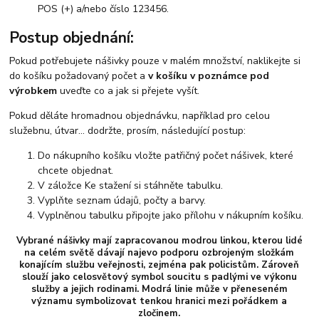
POS (+) a/nebo číslo 123456.
Postup objednání:
Pokud potřebujete nášivky pouze v malém množství, naklikejte si
do košíku požadovaný počet a
v košíku v poznámce pod
výrobkem
uveďte co a jak si přejete vyšít.
Pokud děláte hromadnou objednávku, například pro celou
služebnu, útvar... dodržte, prosím, následující postup:
Do nákupního košíku vložte patřičný počet nášivek, které
chcete objednat.
V záložce Ke stažení si stáhněte tabulku.
Vyplňte seznam údajů, počty a barvy.
Vyplněnou tabulku připojte jako přílohu v nákupním košíku.
Vybrané nášivky mají zapracovanou modrou linkou, kterou lidé
na celém světě dávají najevo podporu ozbrojeným složkám
konajícím službu veřejnosti, zejména pak policistům. Zároveň
slouží jako celosvětový symbol soucitu s padlými ve výkonu
služby a jejich rodinami. Modrá linie může v přeneseném
významu symbolizovat tenkou hranici mezi pořádkem a
zločinem.