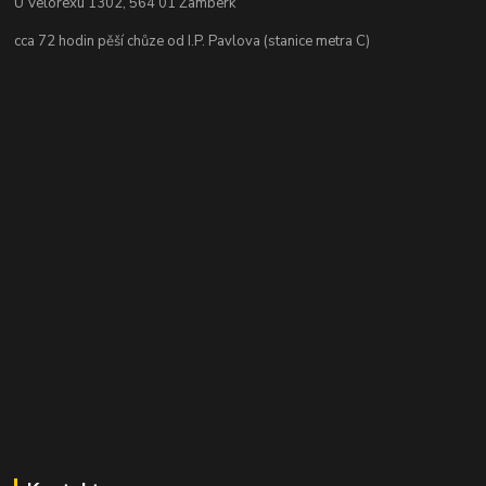
U Velorexu 1302, 564 01 Žamberk
cca 72 hodin pěší chůze od I.P. Pavlova (stanice metra C)