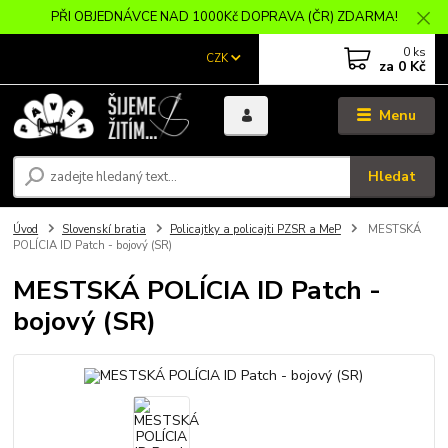
PŘI OBJEDNÁVCE NAD 1000Kč DOPRAVA (ČR) ZDARMA!
0
ks
CZK
za
0 Kč
Menu
Hledat
Úvod
Slovenskí bratia
Policajtky a policajti PZSR a MeP
MESTSKÁ
POLÍCIA ID Patch - bojový (SR)
MESTSKÁ POLÍCIA ID Patch -
bojový (SR)