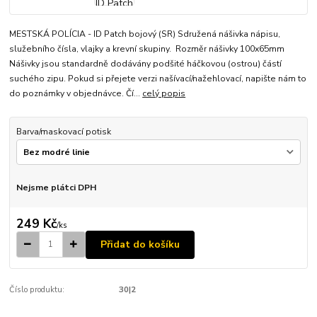
MESTSKÁ POLÍCIA - ID Patch bojový (SR) Sdružená nášivka nápisu,
služebního čísla, vlajky a krevní skupiny. Rozměr nášivky 100x65mm
Nášivky jsou standardně dodávány podšité háčkovou (ostrou) částí
suchého zipu. Pokud si přejete verzi našívací/nažehlovací, napište nám to
do poznámky v objednávce. Čí...
celý popis
Barva/maskovací potisk
Nejsme plátci DPH
249 Kč
/
ks
Přidat do košíku
Číslo produktu:
30|2