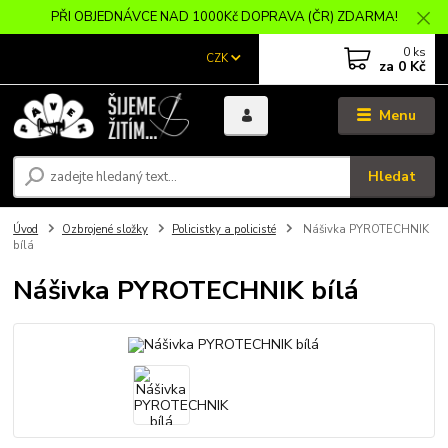
PŘI OBJEDNÁVCE NAD 1000Kč DOPRAVA (ČR) ZDARMA!
0
ks
CZK
za
0 Kč
Menu
Hledat
Úvod
Ozbrojené složky
Policistky a policisté
Nášivka PYROTECHNIK
bílá
Nášivka PYROTECHNIK bílá