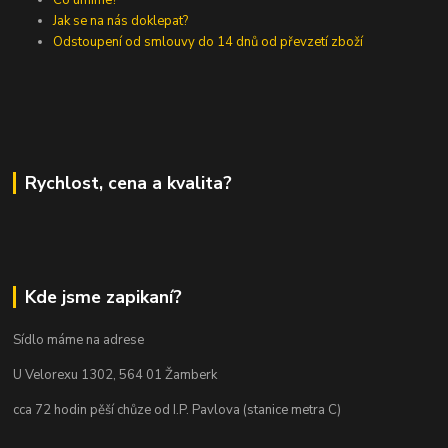
Jak se na nás doklepat?
Odstoupení od smlouvy do 14 dnů od převzetí zboží
Rychlost, cena a kvalita?
Kde jsme zapikaní?
Sídlo máme na adrese
U Velorexu 1302, 564 01 Žamberk
cca 72 hodin pěší chůze od I.P. Pavlova (stanice metra C)