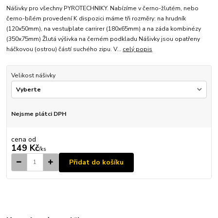
Nášivky pro všechny PYROTECHNIKY. Nabízíme v černo-žlutém, nebo
černo-bílém provedení K dispozici máme tři rozměry: na hrudník
(120x50mm), na vestu/plate carrirer (180x65mm) a na záda kombinézy
(350x75mm) Žlutá výšivka na černém podkladu Nášivky jsou opatřeny
háčkovou (ostrou) částí suchého zipu. V...
celý popis
Velikost nášivky
Nejsme plátci DPH
cena od
149 Kč
/
ks
Přidat do košíku