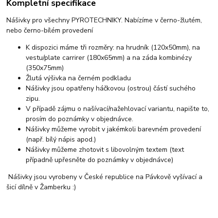
Kompletní specifikace
Nášivky pro všechny PYROTECHNIKY. Nabízíme v černo-žlutém,
nebo černo-bílém provedení
K dispozici máme tři rozměry: na hrudník (120x50mm), na
vestu/plate carrirer (180x65mm) a na záda kombinézy
(350x75mm)
Žlutá výšivka na černém podkladu
Nášivky jsou opatřeny háčkovou (ostrou) částí suchého
zipu.
V případě zájmu o našívací/nažehlovací variantu, napište to,
prosím do poznámky v objednávce.
Nášivky můžeme vyrobit v jakémkoli barevném provedení
(např. bílý nápis apod.)
Nášivky můžeme zhotovit s libovolným textem (text
případně upřesněte do poznámky v objednávce)
Nášivky jsou vyrobeny v České republice na Pávkově vyšívací a
šicí dílně v Žamberku :)