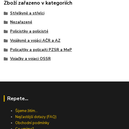
Zboží zařazeno v kategoriích
Střelkyně a střelci
Nezařazené
Policistky a policisté
Vojákyně a vojáci AČR a AZ
Policajtky a policajti PZSR a MeP
Vojačky a vojaci OSSR
Repete...
Šijeme žitím...
Nejčastější dotazy (FAQ)
Obchodní podmínky
Co umíme?