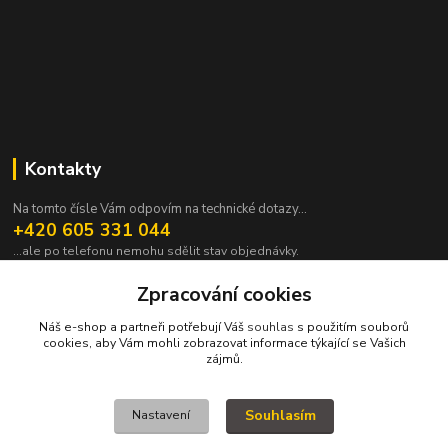
Kontakty
Na tomto čísle Vám odpovím na technické dotazy...
+420 605 331 044
...ale po telefonu nemohu sdělit stav objednávky.
pavek@janpavek.com
Zpracování cookies
Náš e-shop a partneři potřebují Váš
souhlas
s použitím souborů
cookies, aby Vám mohli zobrazovat informace týkající se Vašich
zájmů.
Souhlasím
Nastavení
VŠECHNY VÝROBKY V TOMTO ESHOPU JSOU VYRÁBĚNY NA ZAKÁZKU a