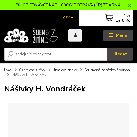
PŘI OBJEDNÁVCE NAD 1000Kč DOPRAVA (ČR) ZDARMA!
0
ks
CZK
za
0 Kč
Menu
Hledat
Úvod
Ozbrojené složky
Útvarové znaky
Soukromá zakázková výroba
Nášivky H. Vondráček
Nášivky H. Vondráček