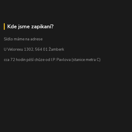
Kde jsme zapikaní?
Sídlo máme na adrese
U Velorexu 1302, 564 01 Žamberk
cca 72 hodin pěší chůze od I.P. Pavlova (stanice metra C)