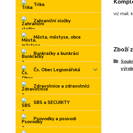
Komple
Trika
viz mail.
Zahraniční složky
Města, městyse, obce
Zboží 
Bunkračky a bunkráci
Souk
výro
Čs. Obec Legionářská
Zdravotnice a zdravotníci
SBS a SECURITY
Psovodky a psovodi