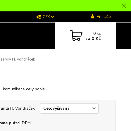
Přihlášení
CZK
0
ks
za
0 Kč
ášivky H. Vondráček
il. komunikace
celý popis
ianta H. Vondráček
sme plátci DPH