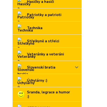
Hasičky a hasiči
Patriotky a patrioti
Technika
Střelkyně a střelci
Veteránky a veteráni
Slovenskí bratia
Úchylárny :)
Sranda, legrace a humor
:)