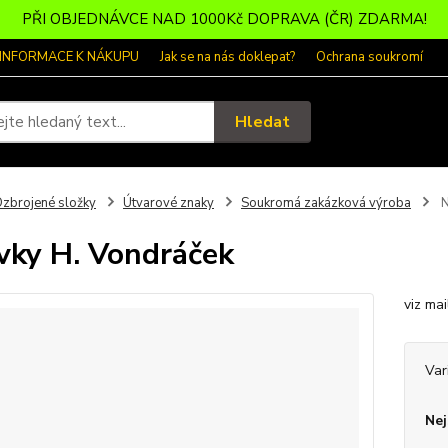
PŘI OBJEDNÁVCE NAD 1000Kč DOPRAVA (ČR) ZDARMA!
 INFORMACE K NÁKUPU
Jak se na nás doklepat?
Ochrana soukromí
Hledat
zbrojené složky
Útvarové znaky
Soukromá zakázková výroba
N
vky H. Vondráček
viz ma
Var
Nej