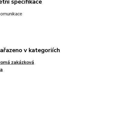
tní specifikace
 komunikace
zařazeno v kategoriích
romá zakázková
ba