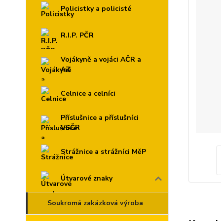
Policistky a policisté
R.I.P. PČR
Vojákyně a vojáci AČR a
AZ
Celnice a celníci
Příslušnice a příslušníci
VSČR
Strážnice a strážníci MěP
Útvarové znaky
Soukromá zakázková výroba