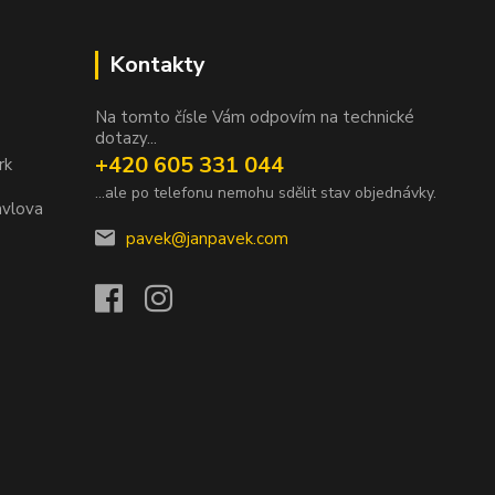
Kontakty
Na tomto čísle Vám odpovím na technické
dotazy...
+420 605 331 044
rk
...ale po telefonu nemohu sdělit stav objednávky.
avlova
pavek@janpavek.com