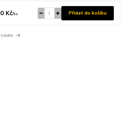
0 Kč
Přidat do košíku
/
ks
roduktu:
-4