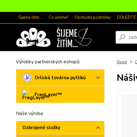
Šijeme žitím...
Co umíme?
Obchodní podmínky
DŮLEŽITÉ
Výrobky partnerských eshopů:
Úvod
O
Náši
Orlická továrna pytlíků
FragLayer™
Naše výroba:
Ozbrojené složky