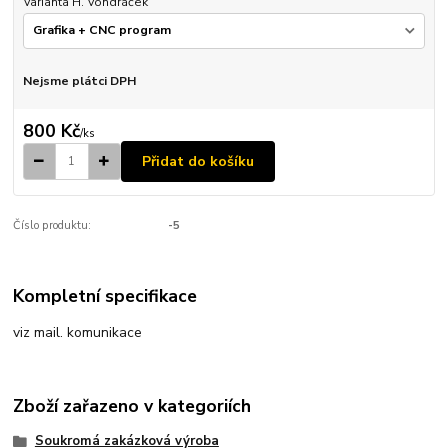
Varianta H. Vondráček
Nejsme plátci DPH
800 Kč
/
ks
Přidat do košíku
Číslo produktu:
-5
Kompletní specifikace
viz mail. komunikace
Zboží zařazeno v kategoriích
Soukromá zakázková výroba