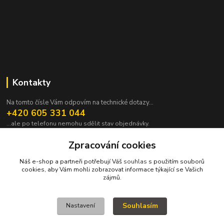
Kontakty
Na tomto čísle Vám odpovím na technické dotazy...
+420 605 331 044
...ale po telefonu nemohu sdělit stav objednávky.
pavek@janpavek.com
Zpracování cookies
Náš e-shop a partneři potřebují Váš
souhlas
s použitím souborů
cookies, aby Vám mohli zobrazovat informace týkající se Vašich
zájmů.
Souhlasím
Nastavení
VŠECHNY VÝROBKY V TOMTO ESHOPU JSOU VYRÁBĚNY NA ZAKÁZKU a
proto není všechno hned. Podrobnosti v sekci NEJČASTĚJŠÍ DOTAZY (FAQ).