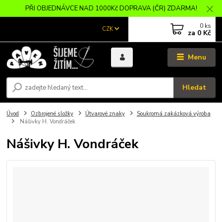
PŘI OBJEDNÁVCE NAD 1000Kč DOPRAVA (ČR) ZDARMA!
0
ks
CZK
za
0 Kč
Menu
Hledat
Úvod
Ozbrojené složky
Útvarové znaky
Soukromá zakázková výroba
Nášivky H. Vondráček
Nášivky H. Vondráček