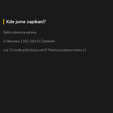
Kde jsme zapikaní?
Sídlo máme na adrese
U Velorexu 1302, 564 01 Žamberk
cca 72 hodin pěší chůze od I.P. Pavlova (stanice metra C)