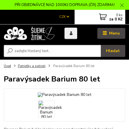
PŘI OBJEDNÁVCE NAD 1000Kč DOPRAVA (ČR) ZDARMA!
0
ks
CZK
za
0 Kč
Menu
Hledat
Úvod
Patriotky a patrioti
Paravýsadek Barium 80 let
Paravýsadek Barium 80 let