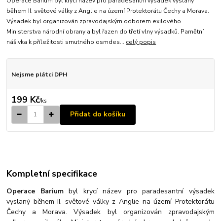
Operace Barium byl krycí název pro paradesantní výsadek vyslaný
během II. světové války z Anglie na území Protektorátu Čechy a Morava.
Výsadek byl organizován zpravodajským odborem exilového
Ministerstva národní obrany a byl řazen do třetí vlny výsadků. Pamětní
nášivka k příležitosti smutného osmdes...
celý popis
Nejsme plátci DPH
199 Kč
/
ks
Přidat do košíku
Kompletní specifikace
Operace Barium
byl krycí název pro paradesantní výsadek
vyslaný během II. světové války z Anglie na území Protektorátu
Čechy a Morava. Výsadek byl organizován zpravodajským