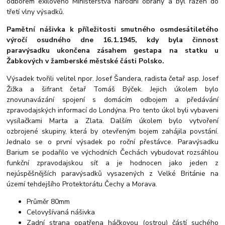
odborem exilového Ministerstva národní obrany a byl řazen do
třetí vlny výsadků.
Pamětní nášivka k příležitosti smutného osmdesátiletého
výročí osudného dne 16.1.1945, kdy byla činnost
paravýsadku ukončena zásahem gestapa na statku u
Žabkových v žamberské městské části Polsko.
Výsadek tvořili velitel npor. Josef Šandera, radista četař asp. Josef
Žižka a šifrant četař Tomáš Býček. Jejich úkolem bylo
znovunavázání spojení s domácím odbojem a předávání
zpravodajských informací do Londýna. Pro tento úkol byli vybaveni
vysílačkami Marta a Zlata. Dalším úkolem bylo vytvoření
ozbrojené skupiny, která by otevřeným bojem zahájila povstání.
Jednalo se o první výsadek po roční přestávce. Paravýsadku
Barium se podařilo ve východních Čechách vybudovat rozsáhlou
funkční zpravodajskou síť a je hodnocen jako jeden z
nejúspěšnějších paravýsadků vysazených z Velké Británie na
území tehdejšího Protektorátu Čechy a Morava.
Průměr 80mm
Celovyšívaná nášivka
Zadní strana opatřena háčkovou (ostrou) částí suchého