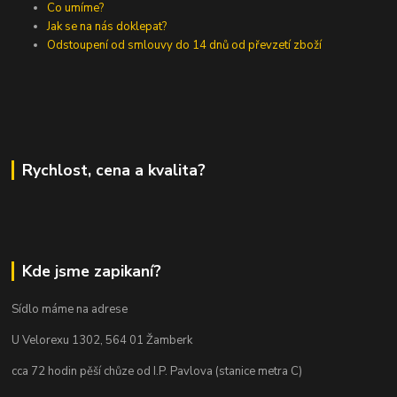
Co umíme?
Jak se na nás doklepat?
Odstoupení od smlouvy do 14 dnů od převzetí zboží
Rychlost, cena a kvalita?
Kde jsme zapikaní?
Sídlo máme na adrese
U Velorexu 1302, 564 01 Žamberk
cca 72 hodin pěší chůze od I.P. Pavlova (stanice metra C)