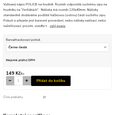
Vyšívaný nápis POLICIE na hrudník Rozměr odpovídá suchému zipu na
hrudníku na "čerňákách". Nášivka má rozměr 120x40mm. Nášivky
standardně dodáváme podšité háčkovou (ostrou) částí suchého zipu.
Pokud si přejete jiné barevné provedení, nebo nášivky našívací, nebo
nažehlovací, prosím, uveďte t...
celý popis
Barva/maskovací potisk
Nejsme plátci DPH
149 Kč
/
ks
Přidat do košíku
Číslo produktu:
|3