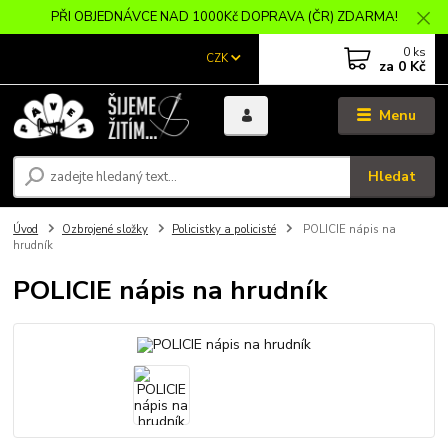
PŘI OBJEDNÁVCE NAD 1000Kč DOPRAVA (ČR) ZDARMA!
0
ks
CZK
za
0 Kč
Menu
Hledat
Úvod
Ozbrojené složky
Policistky a policisté
POLICIE nápis na
hrudník
POLICIE nápis na hrudník