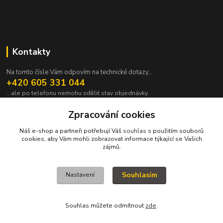
Kontakty
Na tomto čísle Vám odpovím na technické dotazy...
+420 605 331 044
...ale po telefonu nemohu sdělit stav objednávky.
pavek@janpavek.com
Zpracování cookies
Náš e-shop a partneři potřebují Váš
souhlas
s použitím souborů
cookies, aby Vám mohli zobrazovat informace týkající se Vašich
zájmů.
Souhlasím
Nastavení
VŠECHNY VÝROBKY V TOMTO ESHOPU JSOU VYRÁBĚNY NA ZAKÁZKU a
proto není všechno hned. Podrobnosti v sekci NEJČASTĚJŠÍ DOTAZY (FAQ).
KOPYRAJT ORAJT! (c)2015-2022
Souhlas můžete odmítnout
zde
.
Vytvořeno na
Eshop-rychle.cz