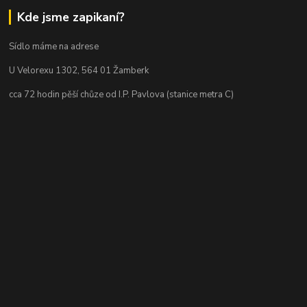
Kde jsme zapikaní?
Sídlo máme na adrese
U Velorexu 1302, 564 01 Žamberk
cca 72 hodin pěší chůze od I.P. Pavlova (stanice metra C)