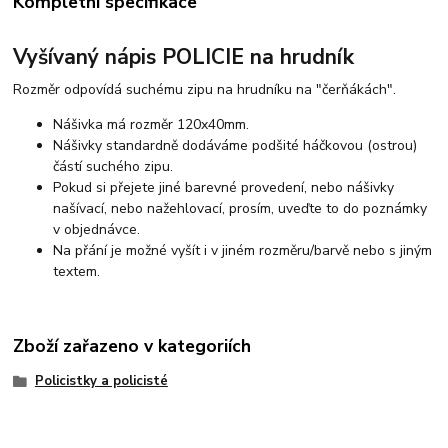
Kompletní specifikace
Vyšívaný nápis POLICIE na hrudník
Rozměr odpovídá suchému zipu na hrudníku na "čerňákách".
Nášivka má rozměr 120x40mm.
Nášivky standardně dodáváme podšité háčkovou (ostrou)
částí suchého zipu.
Pokud si přejete jiné barevné provedení, nebo nášivky
našívací, nebo nažehlovací, prosím, uveďte to do poznámky
v objednávce.
Na přání je možné vyšít i v jiném rozměru/barvě nebo s jiným
textem.
Zboží zařazeno v kategoriích
Policistky a policisté