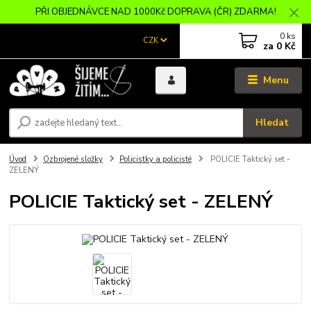
PŘI OBJEDNÁVCE NAD 1000Kč DOPRAVA (ČR) ZDARMA!
0
ks
CZK
za
0 Kč
Menu
Hledat
Úvod
Ozbrojené složky
Policistky a policisté
POLICIE Taktický set -
ZELENÝ
POLICIE Taktický set - ZELENÝ