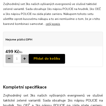
Zvýhodněný set 3ks našich vyšívaných evergreenů ve slušivé taktické
zelené variantě. Sada obsahuje 1ks nápisu POLICIE na hrudník, 1ks OEČ
a 1ks nápisu POLICIE na záda plate carrieru. Nákupem tohoto setu
ušetříte oproti kusovému nákupu a to ani nemluvíme o tom, že je v této
barevné kombinaci samostat...
celý popis
Nejsme plátci DPH
499 Kč
/
ks
Přidat do košíku
Kompletní specifikace
Zvýhodněný set 3ks našich vyšívaných evergreenů ve slušivé
taktické zelené variantě. Sada obsahuje 1ks nápisu POLICIE na
hrudník, 1ks OEČ a 1ks nápisu POLICIE na záda plate carrieru.