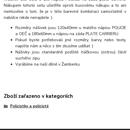
Nákupem tohoto setu ušetříte oproti kusovému nákupu a to ani
nemluvíme o tom, že je v této barevné kombinaci samostatně v
nabídce nikde nenajdete :) .
Rozměry nášivek jsou 120x40mm u malého nápisu POLICIE
a OEČ a 180x60mm u nápisu na záda PLATE CARRIERU
Pokud byste potřebovali jiné rozměry, barvy, nebo texty,
napište nám a něco s tím zkusíme udělat :)
Nášivky jsou standardně podšité háčkovou (ostrou) částí
suchého zipu
Vyrábíme na naší dílně v Žamberku
Zboží zařazeno v kategoriích
Policistky a policisté