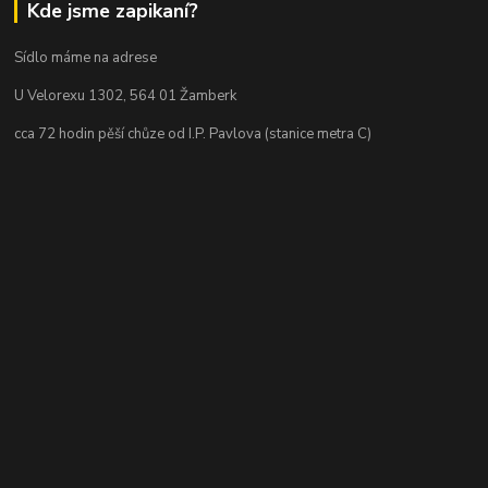
Kde jsme zapikaní?
Sídlo máme na adrese
U Velorexu 1302, 564 01 Žamberk
cca 72 hodin pěší chůze od I.P. Pavlova (stanice metra C)