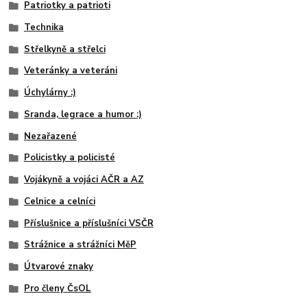
Patriotky a patrioti
Technika
Střelkyně a střelci
Veteránky a veteráni
Úchylárny :)
Sranda, legrace a humor :)
Nezařazené
Policistky a policisté
Vojákyně a vojáci AČR a AZ
Celnice a celníci
Příslušnice a příslušníci VSČR
Strážnice a strážníci MěP
Útvarové znaky
Pro členy ČsOL