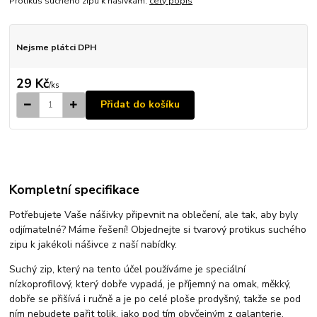
Protikus suchého zipu k nášivkám.
celý popis
Nejsme plátci DPH
29 Kč
/
ks
Přidat do košíku
Kompletní specifikace
Potřebujete Vaše nášivky připevnit na oblečení, ale tak, aby byly
odjímatelné? Máme řešení! Objednejte si tvarový protikus suchého
zipu k jakékoli nášivce z naší nabídky.
Suchý zip, který na tento účel používáme je speciální
nízkoprofilový, který dobře vypadá, je příjemný na omak, měkký,
dobře se přišívá i ručně a je po celé ploše prodyšný, takže se pod
ním nebudete pařit tolik, jako pod tím obyčejným z galanterie.