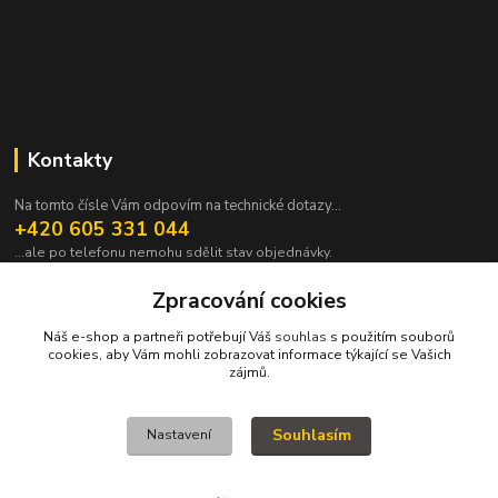
Kontakty
Na tomto čísle Vám odpovím na technické dotazy...
+420 605 331 044
...ale po telefonu nemohu sdělit stav objednávky.
pavek@janpavek.com
Zpracování cookies
Náš e-shop a partneři potřebují Váš
souhlas
s použitím souborů
cookies, aby Vám mohli zobrazovat informace týkající se Vašich
zájmů.
Souhlasím
Nastavení
VŠECHNY VÝROBKY V TOMTO ESHOPU JSOU VYRÁBĚNY NA ZAKÁZKU a
proto není všechno hned. Podrobnosti v sekci NEJČASTĚJŠÍ DOTAZY (FAQ).
KOPYRAJT ORAJT! (c)2015-2022