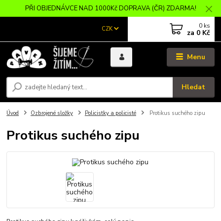
PŘI OBJEDNÁVCE NAD 1000Kč DOPRAVA (ČR) ZDARMA!
0
ks
CZK
za
0 Kč
Menu
Hledat
Úvod
Ozbrojené složky
Policistky a policisté
Protikus suchého zipu
Protikus suchého zipu