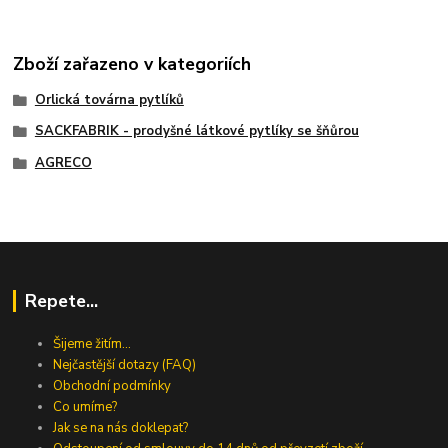
Zboží zařazeno v kategoriích
Orlická továrna pytlíků
SACKFABRIK - prodyšné látkové pytlíky se šňůrou
AGRECO
Repete...
Šijeme žitím...
Nejčastější dotazy (FAQ)
Obchodní podmínky
Co umíme?
Jak se na nás doklepat?