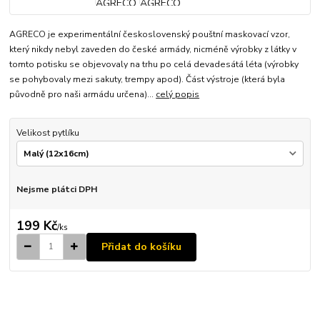
AGRECO je experimentální československý pouštní maskovací vzor,
který nikdy nebyl zaveden do české armády, nicméně výrobky z látky v
tomto potisku se objevovaly na trhu po celá devadesátá léta (výrobky
se pohybovaly mezi sakuty, trempy apod). Část výstroje (která byla
původně pro naši armádu určena)...
celý popis
Velikost pytlíku
Nejsme plátci DPH
199 Kč
/
ks
Přidat do košíku