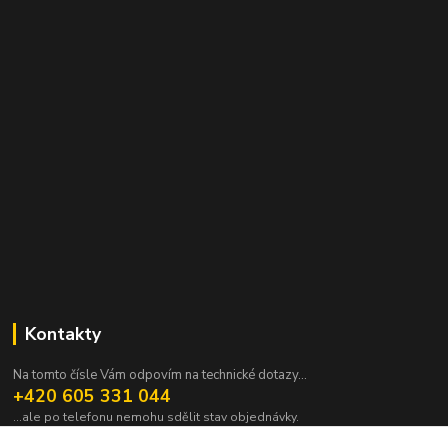
Kontakty
Na tomto čísle Vám odpovím na technické dotazy...
+420 605 331 044
...ale po telefonu nemohu sdělit stav objednávky.