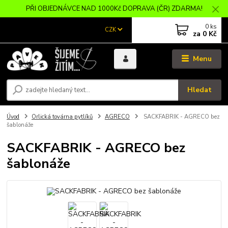
PŘI OBJEDNÁVCE NAD 1000Kč DOPRAVA (ČR) ZDARMA!
0
ks
CZK
za
0 Kč
Menu
Hledat
Úvod
Orlická továrna pytlíků
AGRECO
SACKFABRIK - AGRECO bez
šablonáže
SACKFABRIK - AGRECO bez
šablonáže