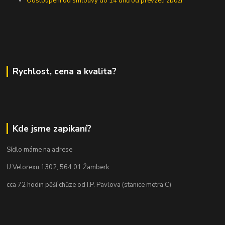
Odstoupení od smlouvy do 14 dnů od převzetí zboží
Rychlost, cena a kvalita?
Kde jsme zapikaní?
Sídlo máme na adrese
U Velorexu 1302, 564 01 Žamberk
cca 72 hodin pěší chůze od I.P. Pavlova (stanice metra C)