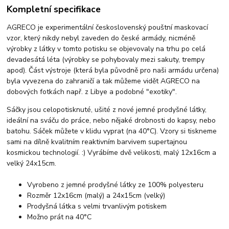
Kompletní specifikace
AGRECO je experimentální československý pouštní maskovací
vzor, který nikdy nebyl zaveden do české armády, nicméně
výrobky z látky v tomto potisku se objevovaly na trhu po celá
devadesátá léta (výrobky se pohybovaly mezi sakuty, trempy
apod). Část výstroje (která byla původně pro naši armádu určena)
byla vyvezena do zahraničí a tak můžeme vidět AGRECO na
dobových fotkách např. z Libye a podobné "exotiky".
Sáčky jsou celopotisknuté, ušité z nové jemné prodyšné látky,
ideální na sváču do práce, nebo nějaké drobnosti do kapsy, nebo
batohu. Sáček můžete v klidu vyprat (na 40°C). Vzory si tiskneme
sami na dílně kvalitním reaktivním barvivem supertajnou
kosmickou technologií. :) Vyrábíme dvě velikosti, malý 12x16cm a
velký 24x15cm.
Vyrobeno z jemné prodyšné látky ze 100% polyesteru
Rozměr 12x16cm (malý) a 24x15cm (velký)
Prodyšná látka s velmi trvanlivým potiskem
Možno prát na 40°C