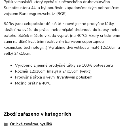
Pytlík v maskáči, který vychází z německého druhoválového
Sumpfmusteru 44, a byl používán západoněmeckým pohraničním
vojskem Bundesgrenzschutz (BGS).
Sáčky jsou celopotisknuté, ušité z nové jemné prodyšné látky,
ideální na sváču do práce, nebo nějaké drobnosti do kapsy, nebo
batohu. Sáček můžete v klidu vyprat (na 40°C). Vzory si tiskneme
sami na dílně kvalitním reaktivním barvivem supertajnou
kosmickou technologií. :) Vyrábíme dvě velikosti, malý 12x16cm a
velký 24x15cm.
Vyrobeno z jemné prodyšné látky ze 100% polyesteru
Rozměr 12x16cm (malý) a 24x15cm (velký)
Prodyšná látka s velmi trvanlivým potiskem
Možno prát na 40°C
Zboží zařazeno v kategoriích
Orlická továrna pytlíků