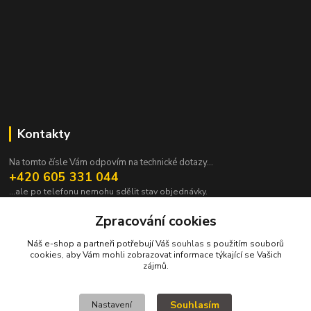
Kontakty
Na tomto čísle Vám odpovím na technické dotazy...
+420 605 331 044
...ale po telefonu nemohu sdělit stav objednávky.
pavek@janpavek.com
Zpracování cookies
Náš e-shop a partneři potřebují Váš
souhlas
s použitím souborů
cookies, aby Vám mohli zobrazovat informace týkající se Vašich
zájmů.
Souhlasím
Nastavení