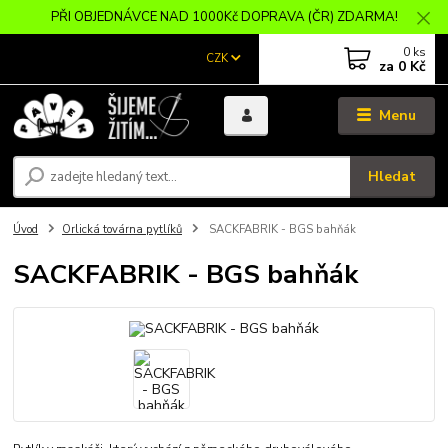
PŘI OBJEDNÁVCE NAD 1000Kč DOPRAVA (ČR) ZDARMA!
0
ks
CZK
za
0 Kč
Menu
Hledat
Úvod
Orlická továrna pytlíků
SACKFABRIK - BGS bahňák
SACKFABRIK - BGS bahňák