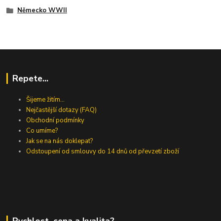
Německo WWII
Repete...
Šijeme žitím...
Nejčastější dotazy (FAQ)
Obchodní podmínky
Co umíme?
Jak se na nás doklepat?
Odstoupení od smlouvy do 14 dnů od převzetí zboží
Rychlost, cena a kvalita?