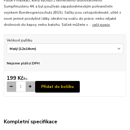
Pytlík v maskáči, který vychází z německého druhoválového
Sumpfmusteru 44, a byl používán západoněmeckým pohraničním
vojskem Bundesgrenzschutz (BGS). Sáčky jsou celopotisknuté, ušité z
nové jemné prodyšné látky, ideální na sváču do práce, nebo nějaké
drobnosti do kapsy, nebo batohu. Sáček můžete v ...
celý popis
Velikost pytlíku
Nejsme plátci DPH
199 Kč
/
ks
Přidat do košíku
Kompletní specifikace