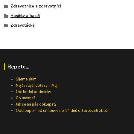
Zdravotnice a zdravotníci
Hasičky a hasiči
Zdravoťácké
Repete...
Šijeme žitím...
Nejčastější dotazy (FAQ)
Obchodní podmínky
Co umíme?
Jak se na nás doklepat?
Odstoupení od smlouvy do 14 dnů od převzetí zboží