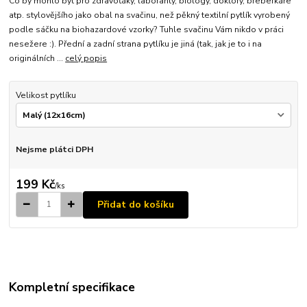
Co by mohlo být pro zdravoťáky, laboranty, biology, doktory, breberkáře
atp. stylovějšího jako obal na svačinu, než pěkný textilní pytlík vyrobený
podle sáčku na biohazardové vzorky? Tuhle svačinu Vám nikdo v práci
nesežere :). Přední a zadní strana pytlíku je jiná (tak, jak je to i na
originálních ...
celý popis
Velikost pytlíku
Nejsme plátci DPH
199 Kč
/
ks
Přidat do košíku
Kompletní specifikace