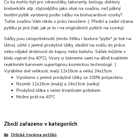
Co by mohlo být pro zdravoťáky, laboranty, biology, doktory,
breberkáře atp. stylovějšího jako obal na svačinu, než pěkný
textilní pytlík vyrobený podle sáčku na biohazardové vzorky?
Tuhle svačinu Vám nikdo v práci nesežere :). Přední a zadní strana
pytlíku je jiná (tak, jak je to i na originálních pytlích na vzorky).
Sáčky jsou celopotisknuté (motiv štítku i textura "pytle" je tisk na
látce), ušité z jemné prodyšné látky, ideální na sváču do práce,
nebo nějaké drobnosti do kapsy, nebo batohu. Sáček můžete v
klidu vyprat (na 40°C). Vzory si tiskneme sami na dílně kvalitním
reaktivním barvivem supertajnou kosmickou technologií. :)
Vyrábíme dvě velikosti, malý 12x16cm a velký 24x15cm.
Vyrobeno z jemné prodyšné látky ze 100% polyesteru
Rozměr 12x16cm (malý) a 24x15cm (velký)
Prodyšná látka s velmi trvanlivým potiskem
Možno prát na 40°C
Zboží zařazeno v kategoriích
Orlická továrna pytlíků