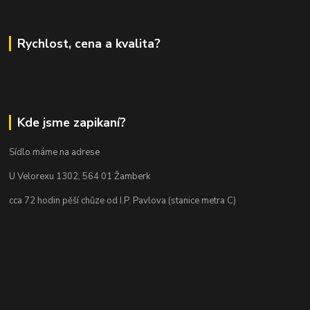
Rychlost, cena a kvalita?
Kde jsme zapikaní?
Sídlo máme na adrese
U Velorexu 1302, 564 01 Žamberk
cca 72 hodin pěší chůze od I.P. Pavlova (stanice metra C)