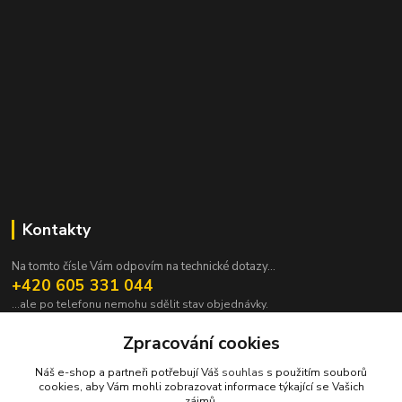
Kontakty
Na tomto čísle Vám odpovím na technické dotazy...
+420 605 331 044
...ale po telefonu nemohu sdělit stav objednávky.
pavek@janpavek.com
Zpracování cookies
Náš e-shop a partneři potřebují Váš
souhlas
s použitím souborů
cookies, aby Vám mohli zobrazovat informace týkající se Vašich
zájmů.