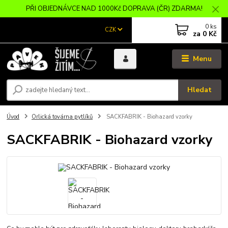
PŘI OBJEDNÁVCE NAD 1000Kč DOPRAVA (ČR) ZDARMA!
0
ks
CZK
za
0 Kč
Menu
Hledat
Úvod
Orlická továrna pytlíků
SACKFABRIK - Biohazard vzorky
SACKFABRIK - Biohazard vzorky