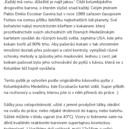
„Každý má cenu, důležité je najít jakou.“ Citát kolumbijského
drogového barona, o kterém slyšel snad každý. Celým jménem
Pablo Emilio Escobar Gaviria byl v roce 1989 zařazen časopisem
Forbes na osmou příčku žebříčku nejbohatších lidí planety. Své
bohatství nabyl monstrózním kšeftem s kokainem, který
prostřednictvím svých obchodních sítí řízených Medellínským
kartelem vyvážel do různých koutů světa, zejména USA, kde jeho
kokain tvořil až 80% trhu. Aby pašeráci kokain v tak ohromném
množství dostali přes policejní a celní kontroly, vymýšleli různé
schovky, metody a způsoby jeho maskování. Jednou z cest, jak
koikain pašovat bylo jeho schovávání do pytlů s kávou, která se z
Kolumbie též hojně vyvážela.
Tento pytlík je vytvořen podle originálního kávového pytle z
Kolumbijského Medellínu, kde Escobarův kartel sídlil. Super příběh
na rozhovory u svačiny, kterou jste si v něm přinesli do práce. :)
Sáčky jsou celopotisknuté, ušité z jemné prodyšné látky, ideální
na sváču do práce, nebo nějaké drobnosti do kapsy, nebo batohu.
Sáček můžete v klidu vyprat (na 40°C). Vzory si tiskneme sami na
dílně kvalitním reaktivním barvivem supertajnou kosmickou
technologií. :) Vyrábíme dvě velikosti, malý 12x16cm a velký