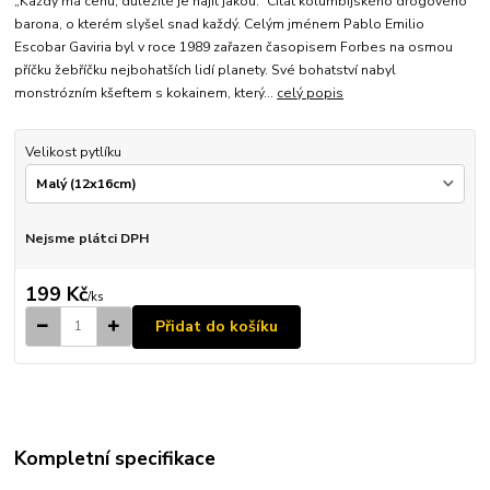
„Každý má cenu, důležité je najít jakou.“ Citát kolumbijského drogového
barona, o kterém slyšel snad každý. Celým jménem Pablo Emilio
Escobar Gaviria byl v roce 1989 zařazen časopisem Forbes na osmou
příčku žebříčku nejbohatších lidí planety. Své bohatství nabyl
monstrózním kšeftem s kokainem, který...
celý popis
Velikost pytlíku
Nejsme plátci DPH
199 Kč
/
ks
Přidat do košíku
Kompletní specifikace