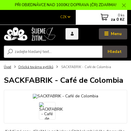
PŘI OBJEDNÁVCE NAD 1000Kč DOPRAVA (ČR) ZDARMA!
0
ks
CZK
za
0 Kč
Menu
Hledat
Úvod
Orlická továrna pytlíků
SACKFABRIK - Café de Colombia
SACKFABRIK - Café de Colombia