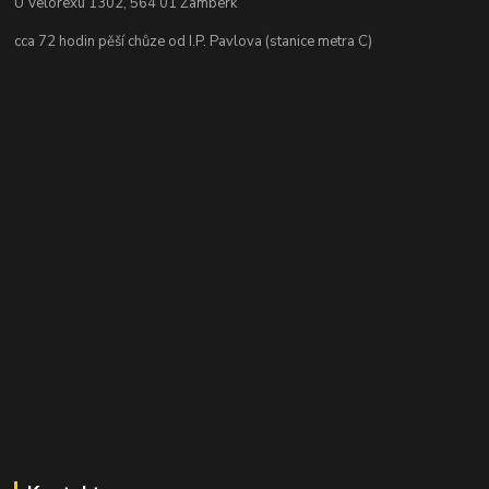
U Velorexu 1302, 564 01 Žamberk
cca 72 hodin pěší chůze od I.P. Pavlova (stanice metra C)