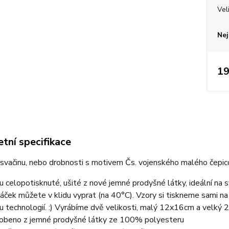
Vel
Nej
19
tní specifikace
 svačinu, nebo drobnosti s motivem Čs. vojenského malého čepic
u celopotisknuté, ušité z nové jemné prodyšné látky, ideální na 
áček můžete v klidu vyprat (na 40°C). Vzory si tiskneme sami na
 technologií. :) Vyrábíme dvě velikosti, malý 12x16cm a velký
obeno z jemné prodyšné látky ze 100% polyesteru