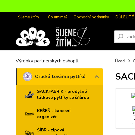
Šijeme žitím...
Co umíme?
Obchodní podmínky
DŮLEŽITÉ
Výrobky partnerských eshopů:
Úvod
O
SACK
Orlická továrna pytlíků
SACKFABRIK - prodyšné
látkové pytlíky se šňůrou
KEŠEŇ - kapesní
organizér
ŠÍBR - zipová