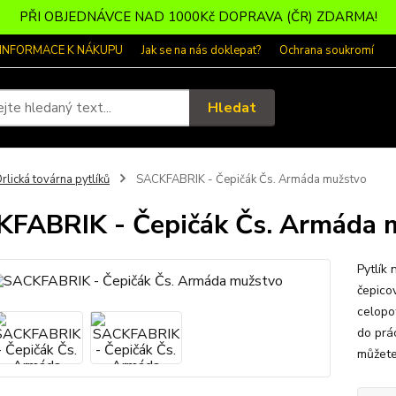
PŘI OBJEDNÁVCE NAD 1000Kč DOPRAVA (ČR) ZDARMA!
 INFORMACE K NÁKUPU
Jak se na nás doklepat?
Ochrana soukromí
Hledat
rlická továrna pytlíků
SACKFABRIK - Čepičák Čs. Armáda mužstvo
FABRIK - Čepičák Čs. Armáda 
Pytlík
čepico
celopo
do prá
můžete 