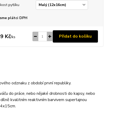
ikost pytlíku
sme plátci DPH
9 Kč
Přidat do košíku
/
ks
ového odznaku z období první republiky.
sváču do práce, nebo nějaké drobnosti do kapsy, nebo
 dílně kvalitním reaktivním barvivem supertajnou
 24x15cm.