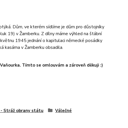
dotýká. Dům, ve kterém sídlíme je dům pro důstojníky
pluk 19) v Žamberku. Z dílny máme výhled na štábní
v květnu 1945 jednání o kapitulaci německé posádky
ká kasárna v Žamberku obsadila.
a Vaňourka. Tímto se omlouvám a zároveň děkuji :)
- Stráž obrany státu
Válečné