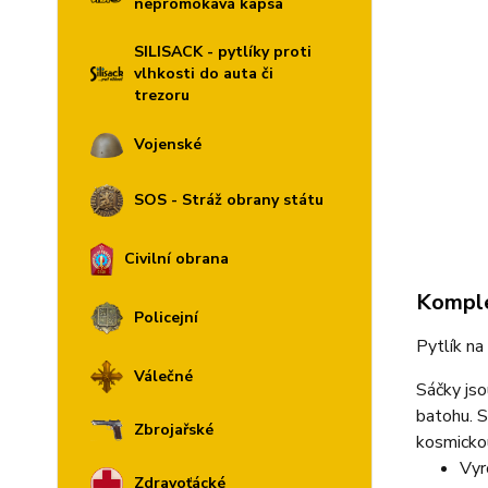
nepromokavá kapsa
SILISACK - pytlíky proti
vlhkosti do auta či
trezoru
Vojenské
SOS - Stráž obrany státu
Civilní obrana
Komple
Policejní
Pytlík na
Válečné
Sáčky jso
batohu. S
Zbrojařské
kosmickou
Vyr
Zdravoťácké