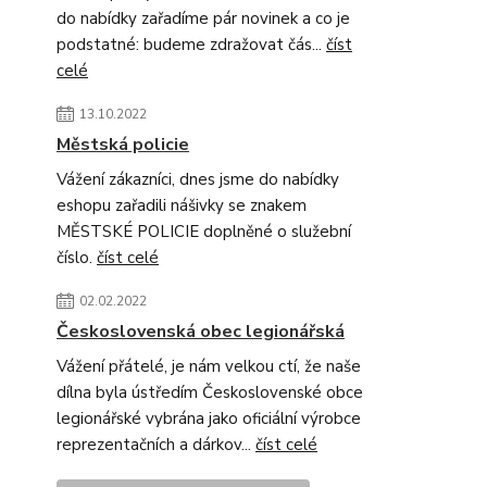
do nabídky zařadíme pár novinek a co je
podstatné: budeme zdražovat čás...
číst
celé
13.10.2022
Městská policie
Vážení zákazníci, dnes jsme do nabídky
eshopu zařadili nášivky se znakem
MĚSTSKÉ POLICIE doplněné o služební
číslo.
číst celé
02.02.2022
Československá obec legionářská
Vážení přátelé, je nám velkou ctí, že naše
dílna byla ústředím Československé obce
legionářské vybrána jako oficiální výrobce
reprezentačních a dárkov...
číst celé