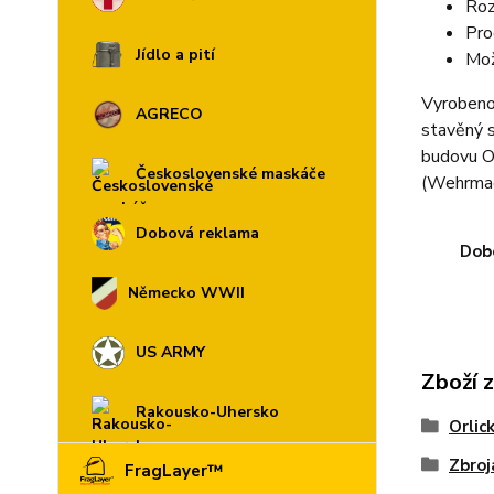
Roz
Pro
Jídlo a pití
Mož
Vyrobeno 
AGRECO
stavěný s
budovu Or
Československé maskáče
(Wehrmach
Dobová reklama
Dobo
Německo WWII
US ARMY
Zboží 
Rakousko-Uhersko
Orlic
Zbroj
FragLayer™