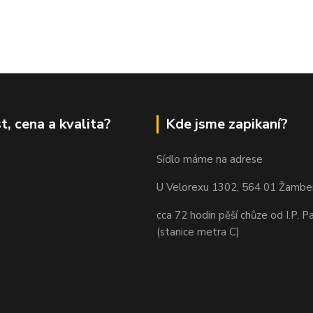
t, cena a kvalita?
Kde jsme zapikaní?
Sídlo máme na adrese
U Velorexu 1302, 564 01 Žambe
cca 72 hodin pěší chůze od I.P. P
(stanice metra C)