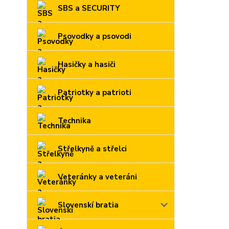
SBS a SECURITY
Psovodky a psovodi
Hasičky a hasiči
Patriotky a patrioti
Technika
Střelkyně a střelci
Veteránky a veteráni
Slovenskí bratia