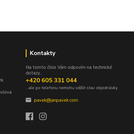
Kontakty
Na tomto čísle Vám odpovím na technické
dotazy...
+420 605 331 044
rk
...ale po telefonu nemohu sdělit stav objednávky.
avlova
pavek@janpavek.com