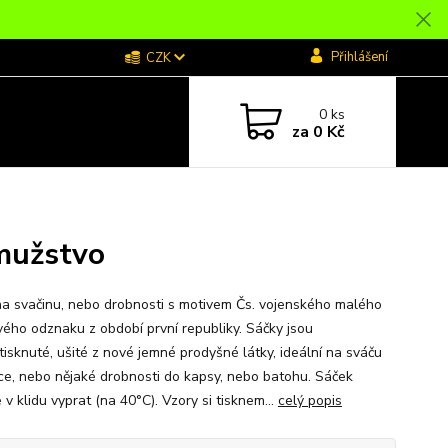
Přihlášení
CZK
0
ks
za
0 Kč
mužstvo
 na svačinu, nebo drobnosti s motivem Čs. vojenského malého
vého odznaku z období první republiky. Sáčky jsou
tisknuté, ušité z nové jemné prodyšné látky, ideální na sváču
ce, nebo nějaké drobnosti do kapsy, nebo batohu. Sáček
v klidu vyprat (na 40°C). Vzory si tisknem...
celý popis