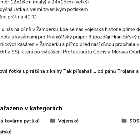
měr 12x16cm (malý) a 24x15cm (velký)
dyšná látka s velmi trvanlivým potiskem
no prát na 40°C
u nás na dílně v Žamberku, kde se nás vojenská historie přímo 
polu s kasárnami pro Hraničářský prapor 3 (později Hraničářský 
lických kasáren v Žamberku a přímo před naší dílnou probíhala 
t a SS), která po vyhlášení Protektorátu Čechy a Morava Orlic
vá fotka upirátěna z knihy Tak přísahali... od pánů Trojana 
zařazeno v kategoriích
ká továrna pytlíků
Vojenské
SOS 
ařské