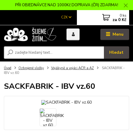
PŘI OBJEDNÁVCE NAD 1000Kč DOPRAVA (ČR) ZDARMA!
0
ks
CZK
za
0 Kč
Menu
Hledat
Úvod
Ozbrojené složky
Vojákyně a vojáci AČR a AZ
SACKFABRIK -
IBV vz.60
SACKFABRIK - IBV vz.60