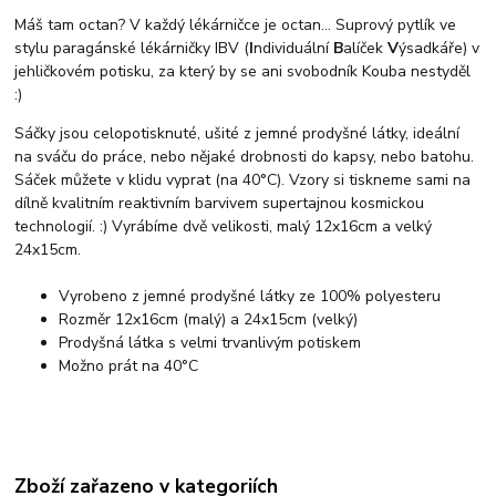
Máš tam octan? V každý lékárničce je octan... Suprový pytlík ve
stylu paragánské lékárničky IBV (
I
ndividuální
B
alíček
V
ýsadkáře) v
jehličkovém potisku, za který by se ani svobodník Kouba nestyděl
:)
Sáčky jsou celopotisknuté, ušité z jemné prodyšné látky, ideální
na sváču do práce, nebo nějaké drobnosti do kapsy, nebo batohu.
Sáček můžete v klidu vyprat (na 40°C). Vzory si tiskneme sami na
dílně kvalitním reaktivním barvivem supertajnou kosmickou
technologií. :) Vyrábíme dvě velikosti, malý 12x16cm a velký
24x15cm.
Vyrobeno z jemné prodyšné látky ze 100% polyesteru
Rozměr 12x16cm (malý) a 24x15cm (velký)
Prodyšná látka s velmi trvanlivým potiskem
Možno prát na 40°C
Zboží zařazeno v kategoriích