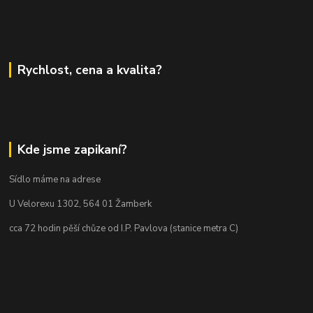
Rychlost, cena a kvalita?
Kde jsme zapikaní?
Sídlo máme na adrese
U Velorexu 1302, 564 01 Žamberk
cca 72 hodin pěší chůze od I.P. Pavlova (stanice metra C)