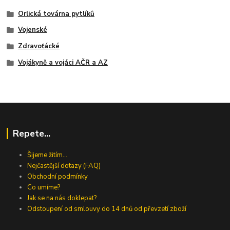
Orlická továrna pytlíků
Vojenské
Zdravoťácké
Vojákyně a vojáci AČR a AZ
Repete...
Šijeme žitím...
Nejčastější dotazy (FAQ)
Obchodní podmínky
Co umíme?
Jak se na nás doklepat?
Odstoupení od smlouvy do 14 dnů od převzetí zboží