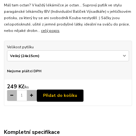
Máš tam octan? V každý lékárničce je octan... Suprový pytlík ve stylu
paragánské lékárničky IBV (Individuální Balíček Výsadkáře) v jehličkovém
potisku, za který by se ani svobodník Kouba nestyděl :) Sáčky jsou
celopotisknuté, ušité z jemné prodyšné látky, ideální na sváču do práce,
nebo nějaké drobn...
celý popis
Velikost pytlíku
Nejsme plátci DPH
249 Kč
/
ks
Přidat do košíku
Kompletní specifikace