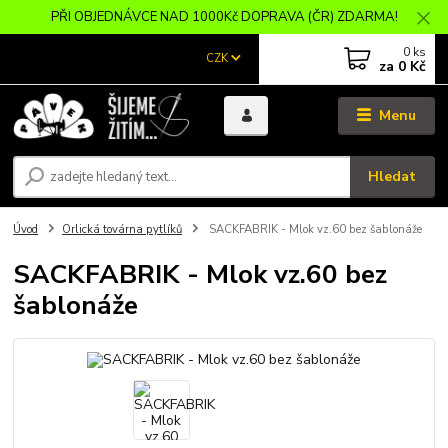
PŘI OBJEDNÁVCE NAD 1000Kč DOPRAVA (ČR) ZDARMA!
0
ks
CZK
za
0 Kč
Menu
Hledat
Úvod
Orlická továrna pytlíků
SACKFABRIK - Mlok vz.60 bez šablonáže
SACKFABRIK - Mlok vz.60 bez
šablonáže