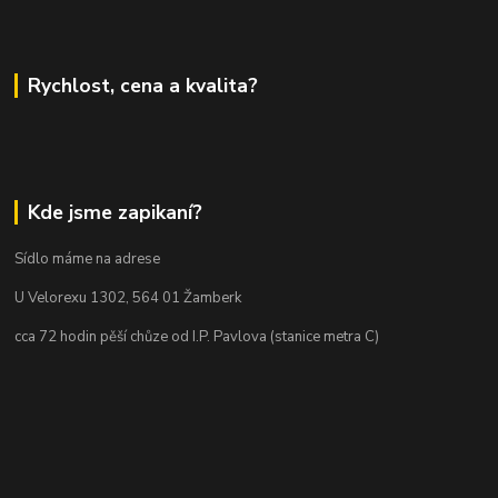
Rychlost, cena a kvalita?
Kde jsme zapikaní?
Sídlo máme na adrese
U Velorexu 1302, 564 01 Žamberk
cca 72 hodin pěší chůze od I.P. Pavlova (stanice metra C)