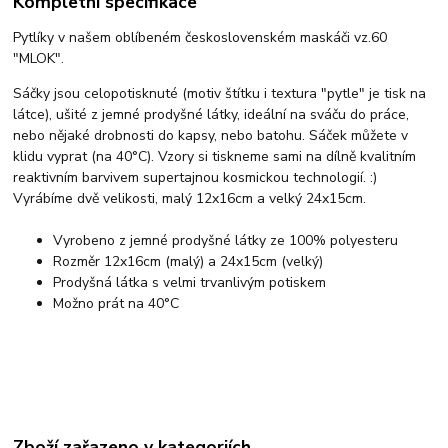
Kompletní specifikace
Pytlíky v našem oblíbeném československém maskáči vz.60
"MLOK".
Sáčky jsou celopotisknuté (motiv štítku i textura "pytle" je tisk na
látce), ušité z jemné prodyšné látky, ideální na sváču do práce,
nebo nějaké drobnosti do kapsy, nebo batohu. Sáček můžete v
klidu vyprat (na 40°C). Vzory si tiskneme sami na dílně kvalitním
reaktivním barvivem supertajnou kosmickou technologií. :)
Vyrábíme dvě velikosti, malý 12x16cm a velký 24x15cm.
Vyrobeno z jemné prodyšné látky ze 100% polyesteru
Rozměr 12x16cm (malý) a 24x15cm (velký)
Prodyšná látka s velmi trvanlivým potiskem
Možno prát na 40°C
Zboží zařazeno v kategoriích