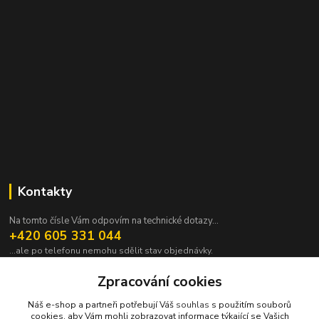
Kontakty
Na tomto čísle Vám odpovím na technické dotazy...
+420 605 331 044
...ale po telefonu nemohu sdělit stav objednávky.
pavek@janpavek.com
Zpracování cookies
Náš e-shop a partneři potřebují Váš
souhlas
s použitím souborů
cookies, aby Vám mohli zobrazovat informace týkající se Vašich