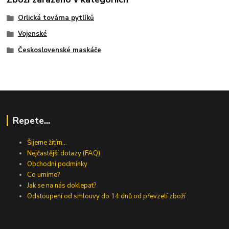
Orlická továrna pytlíků
Vojenské
Československé maskáče
Repete...
Šijeme žitím...
Nejčastější dotazy (FAQ)
Obchodní podmínky
Co umíme?
Jak se na nás doklepat?
Odstoupení od smlouvy do 14 dnů od převzetí zboží