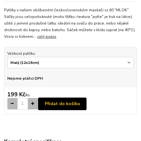
Pytlíky v našem oblíbeném československém maskáči vz.60 "MLOK".
Sáčky jsou celopotisknuté (motiv štítku i textura "pytle" je tisk na látce),
ušité z jemné prodyšné látky, ideální na sváču do práce, nebo nějaké
drobnosti do kapsy, nebo batohu. Sáček můžete v klidu vyprat (na 40°C).
Vzory si tisknem...
celý popis
Velikost pytlíku
Nejsme plátci DPH
199 Kč
/
ks
Přidat do košíku