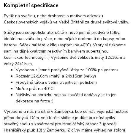
Kompletní specifikace
Pytlík na svačinu, nebo drobnosti s motivem odznaku
Československých vojáků ve Velké Británii za druhé světové války.
Sáčky jsou celopotisknuté, ušité z nové jemné prodyšné látky,
ideální na sváču do práce, nebo nějaké drobnosti do kapsy, nebo
batohu. Sáček můžete v klidu vyprat (na 40°C). Vzory si tiskneme
sami na dílně kvalitním reaktivním barvivem supertajnou
kosmickou technologií. :) Vyrábíme dvě velikosti, malý 12x16cm a
velký 24x15cm.
Vyrobeno z jemné prodyšné látky ze 100% polyesteru
Rozměr 12x16cm (malý) a 24x15cm (velký)
Prodyšná látka s velmi trvanlivým potiskem
Možno prát na 40°C
Nášivky na obrázku nejsou součástí dodávky, je to jen
dekorace na fotce :)
Vyrobeno u nás na dílně v Žamberku, kde se nás vojenská historie
přímo dotýká. Dům, ve kterém sídlíme je dům pro důstojníky
stavěný spolu s kasárnami pro Hraničářský prapor 3 (později
Hraničářský pluk 19) v Žamberku. Z dílny máme výhled na štábní