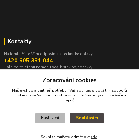
Kontakty
Na tomto čísle Vám odpovím na technické dotazy...
+420 605 331 044
...ale po telefonu nemohu sdělit stav objednávky.
pavek@janpavek.com
Zpracování cookies
Náš e-shop a partneři potřebují Váš
souhlas
s použitím souborů
cookies, aby Vám mohli zobrazovat informace týkající se Vašich
zájmů.
Souhlasím
Nastavení
VŠECHNY VÝROBKY V TOMTO ESHOPU JSOU VYRÁBĚNY NA ZAKÁZKU a
proto není všechno hned. Podrobnosti v sekci NEJČASTĚJŠÍ DOTAZY (FAQ).
KOPYRAJT ORAJT! (c)2015-2022
Souhlas můžete odmítnout
zde
.