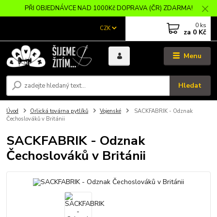
PŘI OBJEDNÁVCE NAD 1000Kč DOPRAVA (ČR) ZDARMA!
0
ks
CZK
za
0 Kč
Menu
Hledat
Úvod
Orlická továrna pytlíků
Vojenské
SACKFABRIK - Odznak
Čechoslováků v Británii
SACKFABRIK - Odznak
Čechoslováků v Británii