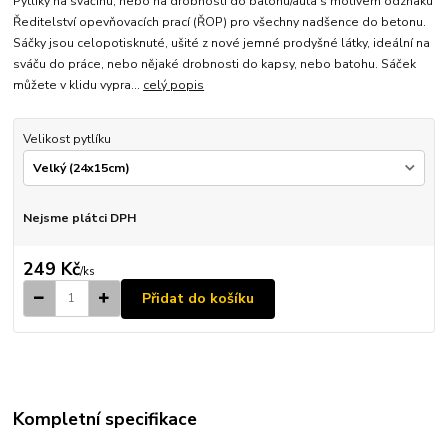
Pytlíky na svačinu, nebo na drobnosti do batohu/auta s motivem odznaku
Ředitelství opevňovacích prací (ŘOP) pro všechny nadšence do betonu.
Sáčky jsou celopotisknuté, ušité z nové jemné prodyšné látky, ideální na
sváču do práce, nebo nějaké drobnosti do kapsy, nebo batohu. Sáček
můžete v klidu vypra...
celý popis
Velikost pytlíku
Nejsme plátci DPH
249 Kč
/
ks
Přidat do košíku
Kompletní specifikace