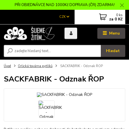
PŘI OBJEDNÁVCE NAD 1000Kč DOPRAVA (ČR) ZDARMA!
0
ks
CZK
za
0 Kč
Menu
Hledat
Úvod
Orlická továrna pytlíků
SACKFABRIK - Odznak ŘOP
SACKFABRIK - Odznak ŘOP