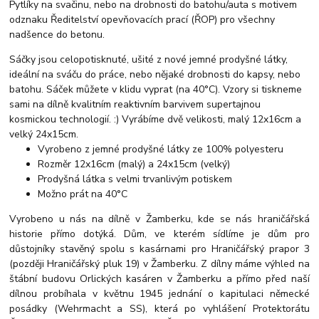
Pytlíky na svačinu, nebo na drobnosti do batohu/auta s motivem
odznaku Ředitelství opevňovacích prací (ŘOP) pro všechny
nadšence do betonu.
Sáčky jsou celopotisknuté, ušité z nové jemné prodyšné látky,
ideální na sváču do práce, nebo nějaké drobnosti do kapsy, nebo
batohu. Sáček můžete v klidu vyprat (na 40°C). Vzory si tiskneme
sami na dílně kvalitním reaktivním barvivem supertajnou
kosmickou technologií. :) Vyrábíme dvě velikosti, malý 12x16cm a
velký 24x15cm.
Vyrobeno z jemné prodyšné látky ze 100% polyesteru
Rozměr 12x16cm (malý) a 24x15cm (velký)
Prodyšná látka s velmi trvanlivým potiskem
Možno prát na 40°C
Vyrobeno u nás na dílně v Žamberku, kde se nás hraničářská
historie přímo dotýká. Dům, ve kterém sídlíme je dům pro
důstojníky stavěný spolu s kasárnami pro Hraničářský prapor 3
(později Hraničářský pluk 19) v Žamberku. Z dílny máme výhled na
štábní budovu Orlických kasáren v Žamberku a přímo před naší
dílnou probíhala v květnu 1945 jednání o kapitulaci německé
posádky (Wehrmacht a SS), která po vyhlášení Protektorátu