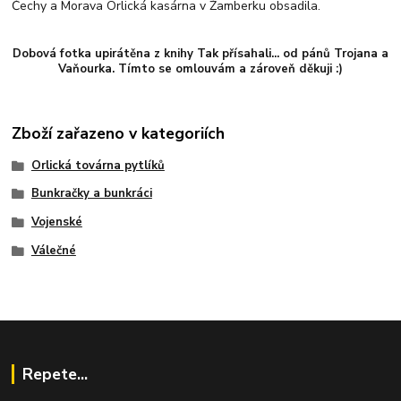
Čechy a Morava Orlická kasárna v Žamberku obsadila.
Dobová fotka upirátěna z knihy Tak přísahali... od pánů Trojana a
Vaňourka. Tímto se omlouvám a zároveň děkuji :)
Zboží zařazeno v kategoriích
Orlická továrna pytlíků
Bunkračky a bunkráci
Vojenské
Válečné
Repete...