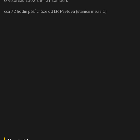
U Velorexu 1302, 564 01 Žamberk
cca 72 hodin pěší chůze od I.P. Pavlova (stanice metra C)