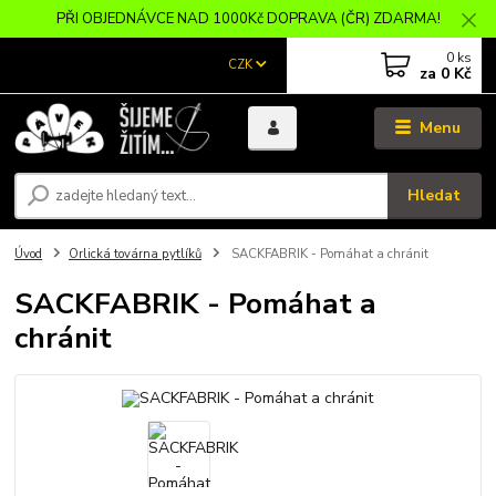
PŘI OBJEDNÁVCE NAD 1000Kč DOPRAVA (ČR) ZDARMA!
0
ks
CZK
za
0 Kč
Menu
Hledat
Úvod
Orlická továrna pytlíků
SACKFABRIK - Pomáhat a chránit
SACKFABRIK - Pomáhat a
chránit