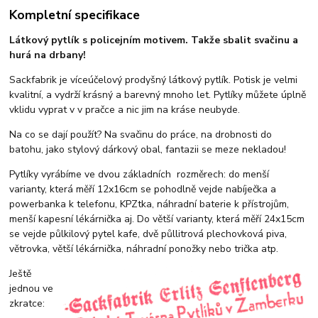
Kompletní specifikace
Látkový pytlík s policejním motivem. Takže sbalit svačinu a
hurá na drbany!
Sackfabrik je víceúčelový prodyšný látkový pytlík. Potisk je velmi
kvalitní, a vydrží krásný a barevný mnoho let. Pytlíky můžete úplně
vklidu vyprat v v pračce a nic jim na kráse neubyde.
Na co se dají použít? Na svačinu do práce, na drobnosti do
batohu, jako stylový dárkový obal, fantazii se meze nekladou!
Pytlíky vyrábíme ve dvou základních rozměrech: do menší
varianty, která měří 12x16cm se pohodlně vejde nabíječka a
powerbanka k telefonu, KPZtka, náhradní baterie k přístrojům,
menší kapesní lékárnička aj. Do větší varianty, která měří 24x15cm
se vejde půlkilový pytel kafe, dvě půllitrová plechovková piva,
větrovka, větší lékárnička, náhradní ponožky nebo trička atp.
Ještě
jednou ve
zkratce: