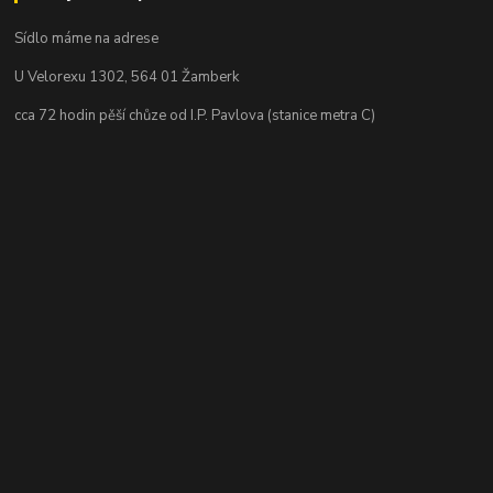
Sídlo máme na adrese
U Velorexu 1302, 564 01 Žamberk
cca 72 hodin pěší chůze od I.P. Pavlova (stanice metra C)