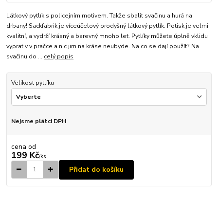
Látkový pytlík s policejním motivem. Takže sbalit svačinu a hurá na
drbany! Sackfabrik je víceúčelový prodyšný látkový pytlík. Potisk je velmi
kvalitní, a vydrží krásný a barevný mnoho let. Pytlíky můžete úplně vklidu
vyprat v v pračce a nic jim na kráse neubyde. Na co se dají použít? Na
svačinu do ...
celý popis
Velikost pytlíku
Nejsme plátci DPH
cena od
199 Kč
/
ks
Přidat do košíku