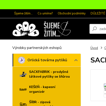
Šijeme žitím...
Co umíme?
Obchodní podmínky
DŮLEŽITÉ
Výrobky partnerských eshopů:
Úvod
O
SACK
Orlická továrna pytlíků
SACKFABRIK - prodyšné
látkové pytlíky se šňůrou
KEŠEŇ - kapesní
organizér
ŠÍBR - zipová