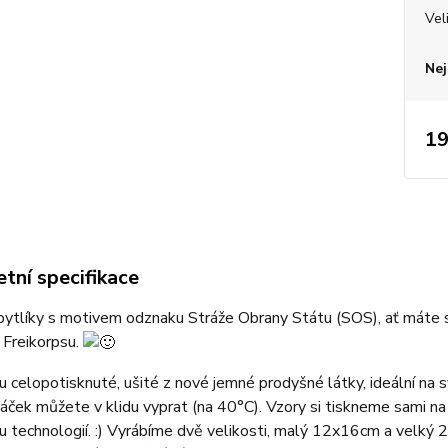
Vel
Nej
19
tní specifikace
ytlíky s motivem odznaku Stráže Obrany Státu (SOS), ať máte st
 Freikorpsu.
u celopotisknuté, ušité z nové jemné prodyšné látky, ideální na 
áček můžete v klidu vyprat (na 40°C). Vzory si tiskneme sami na
 technologií. :) Vyrábíme dvě velikosti, malý 12x16cm a velký