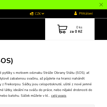
Přihlášení
CZK
0
ks
za
0 Kč
SOS)
é pytlíky s motivem odznaku Stráže Obrany Státu (SOS), ať
tylově zabalenou svačinu, až půjdete na hranici nahánět
y z Freikorpsu. Sáčky jsou celopotisknuté, ušité z nové jemné
né látky, ideální na sváču do práce, nebo nějaké drobnosti do
 nebo batohu. Sáček můžete v kl...
celý popis