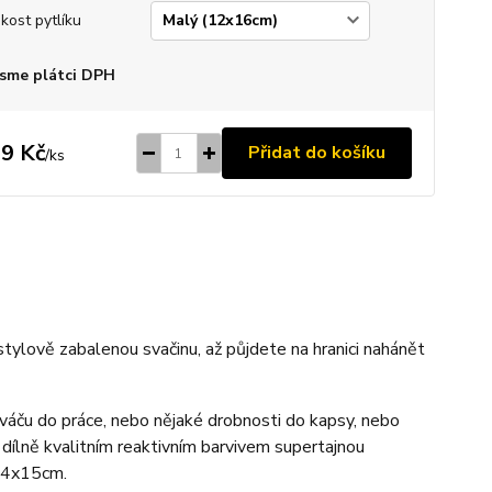
ikost pytlíku
sme plátci DPH
9 Kč
Přidat do košíku
/
ks
ylově zabalenou svačinu, až půjdete na hranici nahánět
sváču do práce, nebo nějaké drobnosti do kapsy, nebo
 dílně kvalitním reaktivním barvivem supertajnou
 24x15cm.