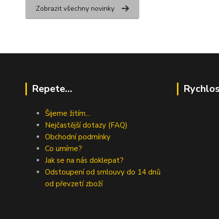
Zobrazit všechny novinky
Repete...
Rychlos
Šijeme žitím...
Nejčastější dotazy (FAQ)
Obchodní podmínky
Co umíme?
Jak se na nás doklepat?
Odstoupení od smlouvy do 14 dnů
od převzetí zboží