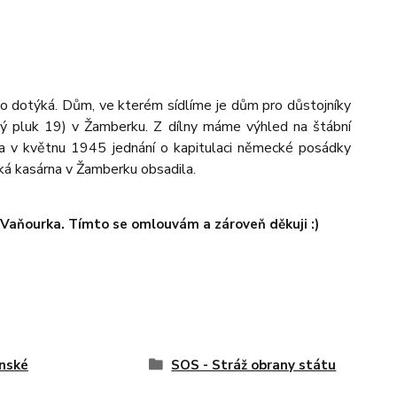
mo dotýká. Dům, ve kterém sídlíme je dům pro důstojníky
ský pluk 19) v Žamberku. Z dílny máme výhled na štábní
la v květnu 1945 jednání o kapitulaci německé posádky
ká kasárna v Žamberku obsadila.
a Vaňourka. Tímto se omlouvám a zároveň děkuji :)
nské
SOS - Stráž obrany státu