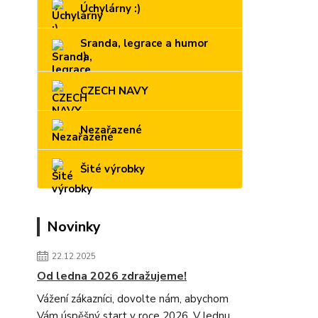
Úchylárny :)
Sranda, legrace a humor
:)
CZECH NAVY
Nezařazené
Šité výrobky
Novinky
22.12.2025
Od ledna 2026 zdražujeme!
Vážení zákazníci, dovolte nám, abychom
Vám úspěšný start v roce 2026. V lednu