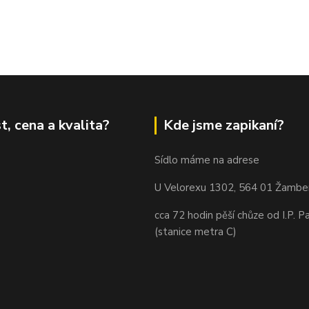
t, cena a kvalita?
Kde jsme zapikaní?
Sídlo máme na adrese
U Velorexu 1302, 564 01 Žambe
cca 72 hodin pěší chůze od I.P. P
(stanice metra C)