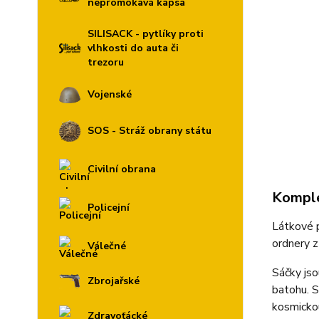
nepromokavá kapsa
SILISACK - pytlíky proti
vlhkosti do auta či
trezoru
Vojenské
SOS - Stráž obrany státu
Civilní obrana
Komple
Policejní
Látkové p
ordnery z
Válečné
Sáčky jso
Zbrojařské
batohu. S
kosmickou
Zdravoťácké