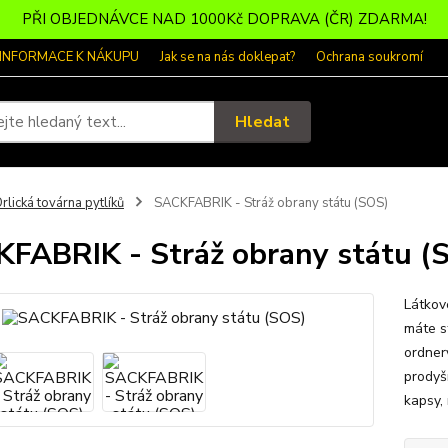
PŘI OBJEDNÁVCE NAD 1000Kč DOPRAVA (ČR) ZDARMA!
 INFORMACE K NÁKUPU
Jak se na nás doklepat?
Ochrana soukromí
Hledat
rlická továrna pytlíků
SACKFABRIK - Stráž obrany státu (SOS)
FABRIK - Stráž obrany státu (
Látkov
máte s
ordner
prodyš
kapsy,