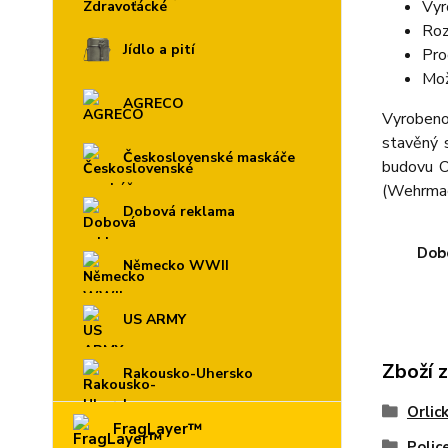
Vyr
Roz
Jídlo a pití
Pro
Mož
AGRECO
Vyrobeno 
stavěný 
Československé maskáče
budovu O
(Wehrmach
Dobová reklama
Dobo
Německo WWII
US ARMY
Zboží 
Rakousko-Uhersko
Orlic
FragLayer™
Police