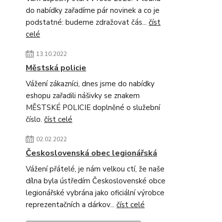
do nabídky zařadíme pár novinek a co je
podstatné: budeme zdražovat čás...
číst
celé
13.10.2022
Městská policie
Vážení zákazníci, dnes jsme do nabídky
eshopu zařadili nášivky se znakem
MĚSTSKÉ POLICIE doplněné o služební
číslo.
číst celé
02.02.2022
Československá obec legionářská
Vážení přátelé, je nám velkou ctí, že naše
dílna byla ústředím Československé obce
legionářské vybrána jako oficiální výrobce
reprezentačních a dárkov...
číst celé