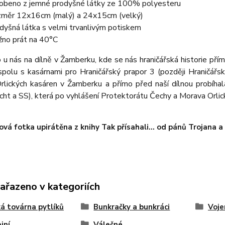
obeno z jemné prodyšné látky ze 100% polyesteru
měr 12x16cm (malý) a 24x15cm (velký)
dyšná látka s velmi trvanlivým potiskem
no prát na 40°C
u nás na dílně v Žamberku, kde se nás hraničářská historie pří
spolu s kasárnami pro Hraničářský prapor 3 (později Hraničář
rlických kasáren v Žamberku a přímo před naší dílnou probíha
t a SS), která po vyhlášení Protektorátu Čechy a Morava Orlic
vá fotka upirátěna z knihy Tak přísahali... od pánů Trojana 
zařazeno v kategoriích
ká továrna pytlíků
Bunkračky a bunkráci
Voje
jní
Válečné