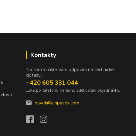
Kontakty
Na tomto čísle Vám odpovím na technické
dotazy...
+420 605 331 044
rk
...ale po telefonu nemohu sdělit stav objednávky.
avlova
pavek@janpavek.com