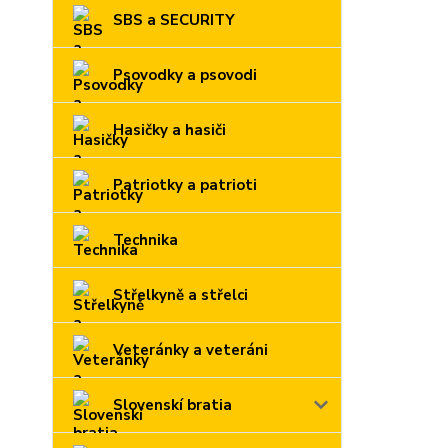
SBS a SECURITY
Psovodky a psovodi
Hasičky a hasiči
Patriotky a patrioti
Technika
Střelkyně a střelci
Veteránky a veteráni
Slovenskí bratia