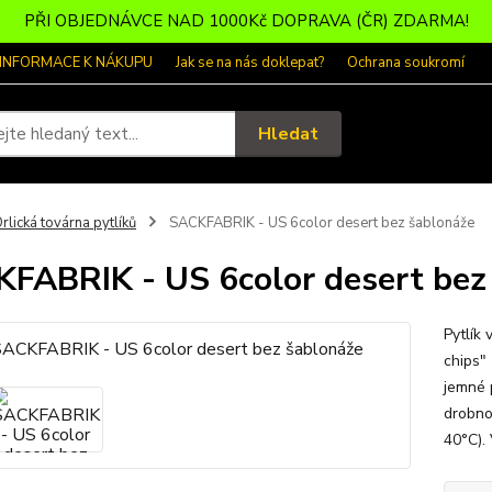
PŘI OBJEDNÁVCE NAD 1000Kč DOPRAVA (ČR) ZDARMA!
 INFORMACE K NÁKUPU
Jak se na nás doklepat?
Ochrana soukromí
Hledat
rlická továrna pytlíků
SACKFABRIK - US 6color desert bez šablonáže
FABRIK - US 6color desert bez
Pytlík
chips"
jemné 
drobno
40°C). 