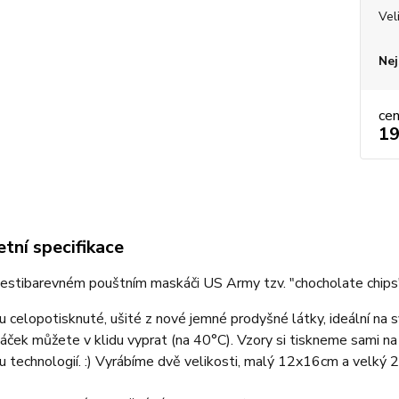
Vel
Nej
ce
19
tní specifikace
 šestibarevném pouštním maskáči US Army tzv. "chocholate ch
u celopotisknuté, ušité z nové jemné prodyšné látky, ideální na 
áček můžete v klidu vyprat (na 40°C). Vzory si tiskneme sami na
 technologií. :) Vyrábíme dvě velikosti, malý 12x16cm a velký