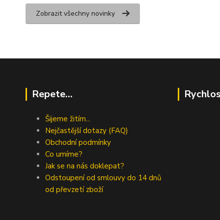
Zobrazit všechny novinky
Repete...
Rychlos
Šijeme žitím...
Nejčastější dotazy (FAQ)
Obchodní podmínky
Co umíme?
Jak se na nás doklepat?
Odstoupení od smlouvy do 14 dnů
od převzetí zboží