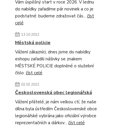
Vám úspěšný start v roce 2026. V lednu
do nabídky zařadíme pár novinek a co je
podstatné: budeme zdražovat čás...
číst
celé
13.10.2022
Městská policie
Vážení zákazníci, dnes jsme do nabídky
eshopu zařadili nášivky se znakem
MĚSTSKÉ POLICIE doplněné o služební
číslo.
číst celé
02.02.2022
Československá obec legionářská
Vážení přátelé, je nám velkou ctí, že naše
dílna byla ústředím Československé obce
legionářské vybrána jako oficiální výrobce
reprezentačních a dárkov...
číst celé