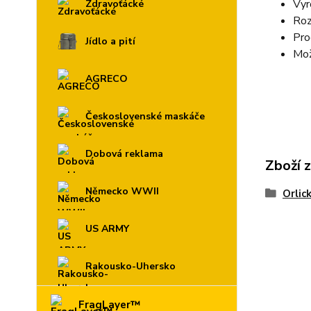
Vyr
Zdravoťácké
Roz
Pro
Jídlo a pití
Mož
AGRECO
Československé maskáče
Dobová reklama
Zboží 
Německo WWII
Orlic
US ARMY
Rakousko-Uhersko
FragLayer™