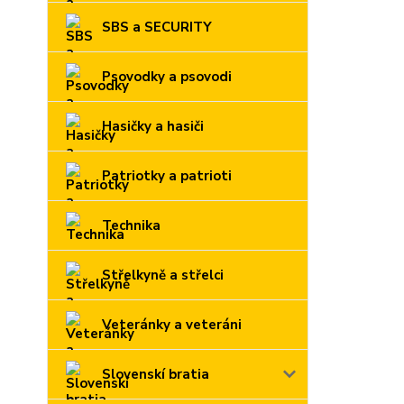
SBS a SECURITY
Psovodky a psovodi
Hasičky a hasiči
Patriotky a patrioti
Technika
Střelkyně a střelci
Veteránky a veteráni
Slovenskí bratia