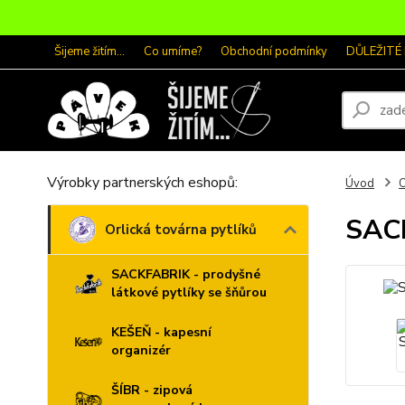
Šijeme žitím...
Co umíme?
Obchodní podmínky
DŮLEŽITÉ
Výrobky partnerských eshopů:
Úvod
O
SACK
Orlická továrna pytlíků
SACKFABRIK - prodyšné
látkové pytlíky se šňůrou
KEŠEŇ - kapesní
organizér
ŠÍBR - zipová