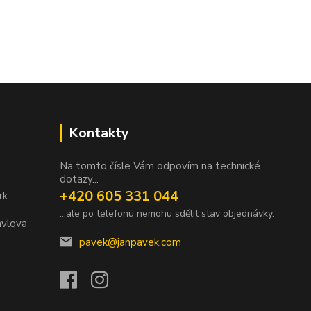
Kontakty
Na tomto čísle Vám odpovím na technické
dotazy...
+420 605 331 044
rk
...ale po telefonu nemohu sdělit stav objednávky.
avlova
pavek@janpavek.com