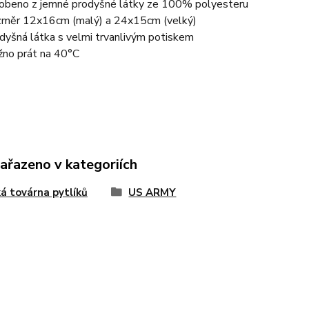
obeno z jemné prodyšné látky ze 100% polyesteru
měr 12x16cm (malý) a 24x15cm (velký)
dyšná látka s velmi trvanlivým potiskem
no prát na 40°C
zařazeno v kategoriích
ká továrna pytlíků
US ARMY