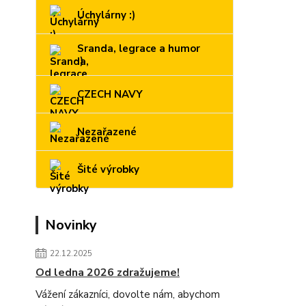
Úchylárny :)
Sranda, legrace a humor
:)
CZECH NAVY
Nezařazené
Šité výrobky
Novinky
22.12.2025
Od ledna 2026 zdražujeme!
Vážení zákazníci, dovolte nám, abychom