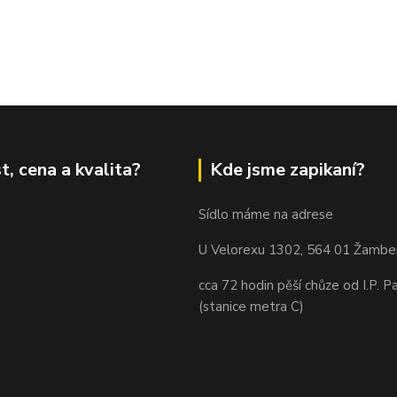
t, cena a kvalita?
Kde jsme zapikaní?
Sídlo máme na adrese
U Velorexu 1302, 564 01 Žambe
cca 72 hodin pěší chůze od I.P. P
(stanice metra C)