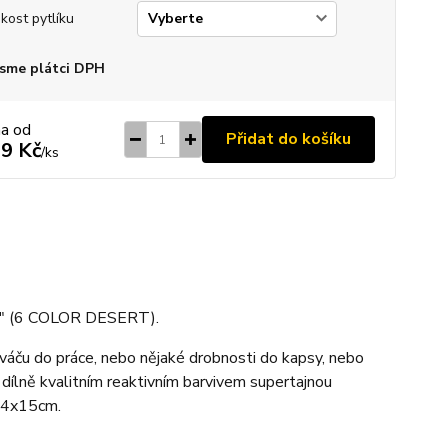
ikost pytlíku
sme plátci DPH
na od
Přidat do košíku
9 Kč
/
ks
ips" (6 COLOR DESERT).
sváču do práce, nebo nějaké drobnosti do kapsy, nebo
 dílně kvalitním reaktivním barvivem supertajnou
 24x15cm.