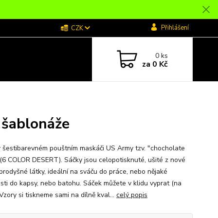
Přihlášení
CZK
0
ks
za
0 Kč
 šablonáže
 v šestibarevném pouštním maskáči US Army tzv. "chocholate
 (6 COLOR DESERT). Sáčky jsou celopotisknuté, ušité z nové
prodyšné látky, ideální na sváču do práce, nebo nějaké
sti do kapsy, nebo batohu. Sáček můžete v klidu vyprat (na
Vzory si tiskneme sami na dílně kval...
celý popis