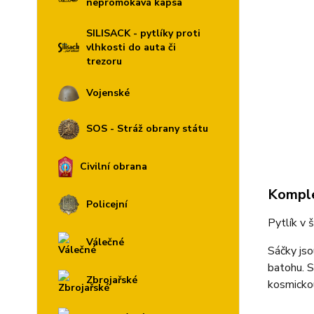
nepromokavá kapsa
SILISACK - pytlíky proti
vlhkosti do auta či
trezoru
Vojenské
SOS - Stráž obrany státu
Civilní obrana
Komple
Policejní
Pytlík v
Válečné
Sáčky jso
batohu. S
Zbrojařské
kosmickou