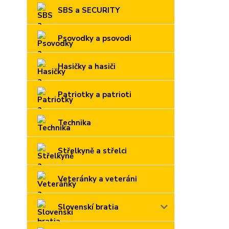
SBS a SECURITY
Psovodky a psovodi
Hasičky a hasiči
Patriotky a patrioti
Technika
Střelkyně a střelci
Veteránky a veteráni
Slovenskí bratia