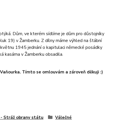
dotýká. Dům, ve kterém sídlíme je dům pro důstojníky
pluk 19) v Žamberku. Z dílny máme výhled na štábní
v květnu 1945 jednání o kapitulaci německé posádky
ká kasárna v Žamberku obsadila.
a Vaňourka. Tímto se omlouvám a zároveň děkuji :)
- Stráž obrany státu
Válečné