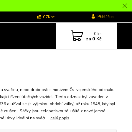
Přihlášení
CZK
0
ks
za
0 Kč
 na svačinu, nebo drobnosti s motivem Čs. vojenského odznaku
ikající řízení útočných vozidel. Tento odznak byl zaveden v
936 a užíval se (s výjimkou období války) až roku 1948, kdy byl
lně zrušen. Sáčky jsou celopotisknuté, ušité z nové jemné
é látky, ideální na sváču...
celý popis