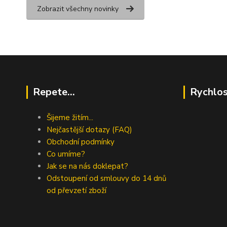
Zobrazit všechny novinky
Repete...
Rychlos
Šijeme žitím...
Nejčastější dotazy (FAQ)
Obchodní podmínky
Co umíme?
Jak se na nás doklepat?
Odstoupení od smlouvy do 14 dnů
od převzetí zboží