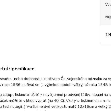
Vel
Nej
19
tní specifikace
 svačinu, nebo drobnosti s motivem Čs. vojenského odznaku za vyn
 roce 1936 a užíval se (s výjimkou období války) až roku 1948, k
u celopotisknuté, ušité z nové jemné prodyšné látky, ideální na 
áček můžete v klidu vyprat (na 40°C). Vzory si tiskneme sami na
 technologií. :) Vyrábíme dvě velikosti, malý 12x16cm a velký