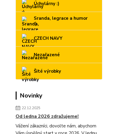
Úchylárny :)
Sranda, legrace a humor
:)
CZECH NAVY
Nezařazené
Šité výrobky
Novinky
22.12.2025
Od ledna 2026 zdražujeme!
Vážení zákazníci, dovolte nám, abychom
Vám úspěšný start v roce 2026. V lednu