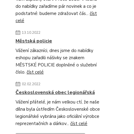
do nabídky zařadíme pár novinek a co je
podstatné: budeme zdražovat čás...
číst
celé
13.10.2022
Městská policie
Vážení zákazníci, dnes jsme do nabídky
eshopu zařadili nášivky se znakem
MĚSTSKÉ POLICIE doplněné o služební
číslo.
číst celé
02.02.2022
Československá obec legionářská
Vážení přátelé, je nám velkou ctí, že naše
dílna byla ústředím Československé obce
legionářské vybrána jako oficiální výrobce
reprezentačních a dárkov...
číst celé