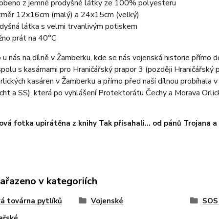
obeno z jemné prodyšné látky ze 100% polyesteru
měr 12x16cm (malý) a 24x15cm (velký)
dyšná látka s velmi trvanlivým potiskem
no prát na 40°C
u nás na dílně v Žamberku, kde se nás vojenská historie přímo 
polu s kasárnami pro Hraničářský prapor 3 (později Hraničářský 
lických kasáren v Žamberku a přímo před naší dílnou probíhala 
t a SS), která po vyhlášení Protektorátu Čechy a Morava Orlic
vá fotka upirátěna z knihy Tak přísahali... od pánů Trojana 
zařazeno v kategoriích
ká továrna pytlíků
Vojenské
SOS 
ařské