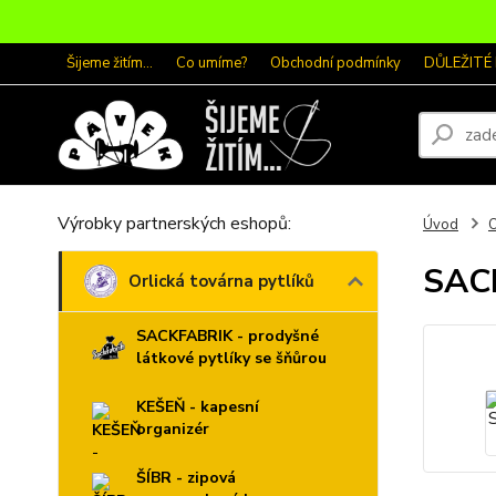
Šijeme žitím...
Co umíme?
Obchodní podmínky
DŮLEŽITÉ
Výrobky partnerských eshopů:
Úvod
O
SACK
Orlická továrna pytlíků
SACKFABRIK - prodyšné
látkové pytlíky se šňůrou
KEŠEŇ - kapesní
organizér
ŠÍBR - zipová