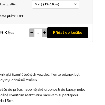
ikost pytlíku
sme plátci DPH
9 Kč
Přidat do košíku
/
ks
ikající řízení útočných vozidel. Tento odznak byl
dy byl oficiálně zrušen.
sváču do práce, nebo nějaké drobnosti do kapsy, nebo
 dílně kvalitním reaktivním barvivem supertajnou
 24x15cm.