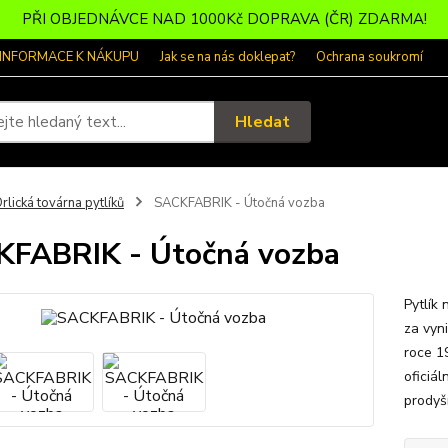
PŘI OBJEDNÁVCE NAD 1000Kč DOPRAVA (ČR) ZDARMA!
 INFORMACE K NÁKUPU
Jak se na nás doklepat?
Ochrana soukromí
Hledat
rlická továrna pytlíků
SACKFABRIK - Útočná vozba
FABRIK - Útočná vozba
Pytlík
za vyn
roce 1
oficiá
prodyšn