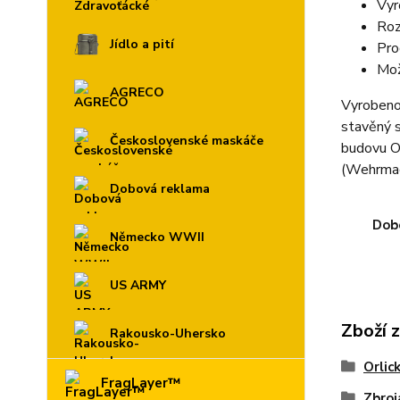
Vyr
Roz
Jídlo a pití
Pro
Mož
AGRECO
Vyrobeno 
stavěný s
Československé maskáče
budovu Or
(Wehrmach
Dobová reklama
Dobo
Německo WWII
US ARMY
Zboží 
Rakousko-Uhersko
Orlic
FragLayer™
Zbroj