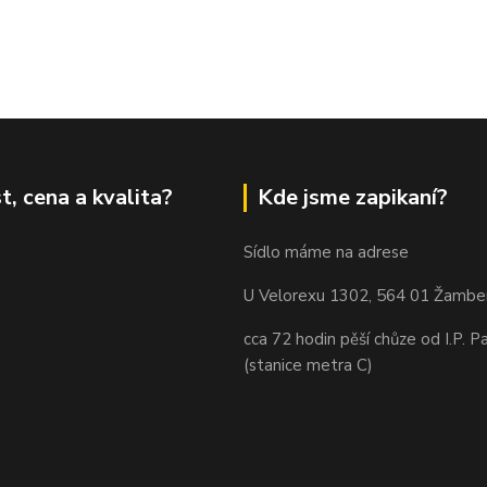
t, cena a kvalita?
Kde jsme zapikaní?
Sídlo máme na adrese
U Velorexu 1302, 564 01 Žambe
cca 72 hodin pěší chůze od I.P. P
(stanice metra C)