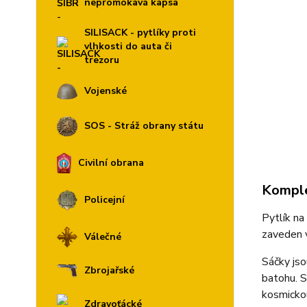
nepromokavá kapsa
SILISACK - pytlíky proti
vlhkosti do auta či
trezoru
Vojenské
SOS - Stráž obrany státu
Civilní obrana
Komple
Policejní
Pytlík na
zaveden v
Válečné
Sáčky jso
Zbrojařské
batohu. S
kosmickou
Zdravoťácké