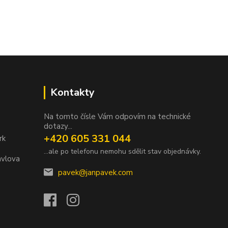
Kontakty
Na tomto čísle Vám odpovím na technické
dotazy...
+420 605 331 044
rk
...ale po telefonu nemohu sdělit stav objednávky.
avlova
pavek@janpavek.com