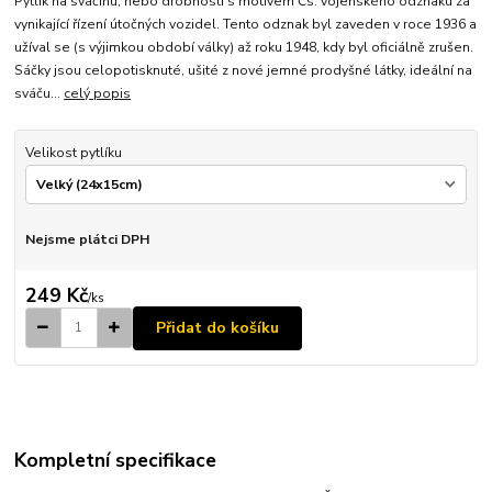
Pytlík na svačinu, nebo drobnosti s motivem Čs. vojenského odznaku za
vynikající řízení útočných vozidel. Tento odznak byl zaveden v roce 1936 a
užíval se (s výjimkou období války) až roku 1948, kdy byl oficiálně zrušen.
Sáčky jsou celopotisknuté, ušité z nové jemné prodyšné látky, ideální na
sváču...
celý popis
Velikost pytlíku
Nejsme plátci DPH
249 Kč
/
ks
Přidat do košíku
Kompletní specifikace