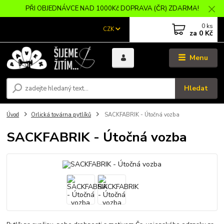
PŘI OBJEDNÁVCE NAD 1000Kč DOPRAVA (ČR) ZDARMA!
0
ks
CZK
za
0 Kč
Menu
Hledat
Úvod
Orlická továrna pytlíků
SACKFABRIK - Útočná vozba
SACKFABRIK - Útočná vozba