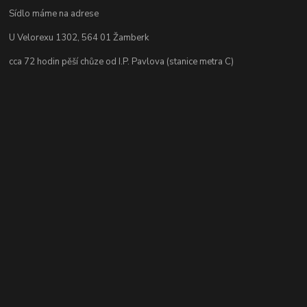
Sídlo máme na adrese
U Velorexu 1302, 564 01 Žamberk
cca 72 hodin pěší chůze od I.P. Pavlova (stanice metra C)