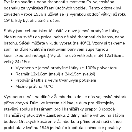
Pytlík na svačinu, nebo drobnosti s motivem Čs. vojenského
odznaku za vynikající řízení útočných vozidel. Tento odznak byl
zaveden v roce 1936 a užíval se (s výjimkou období války) až roku
1948, kdy byl oficiálně zrušen.
Sáčky jsou celopotisknuté, ušité z nové jemné prodyšné látky,
ideální na sváču do práce, nebo nějaké drobnosti do kapsy, nebo
batohu. Sáček můžete v klidu vyprat (na 40°C). Vzory si tiskneme
sami na dílně kvalitním reaktivním barvivem supertajnou
kosmickou technologií. :) Vyrábíme dvě velikosti, malý 12x16cm a
velký 24x15cm.
Vyrobeno z jemné prodyšné látky ze 100% polyesteru
Rozměr 12x16cm (malý) a 24x15cm (velký)
Prodyšná látka s velmi trvanlivým potiskem
Možno prát na 40°C
Vyrobeno u nás na dílně v Žamberku, kde se nás vojenská historie
přímo dotýká. Dům, ve kterém sídlíme je dům pro důstojníky
stavěný spolu s kasárnami pro Hraničářský prapor 3 (později
Hraničářský pluk 19) v Žamberku. Z dílny máme výhled na štábní
budovu Orlických kasáren v Žamberku a přímo před naší dílnou
probíhala v květnu 1945 jednání o kapitulaci německé posádky