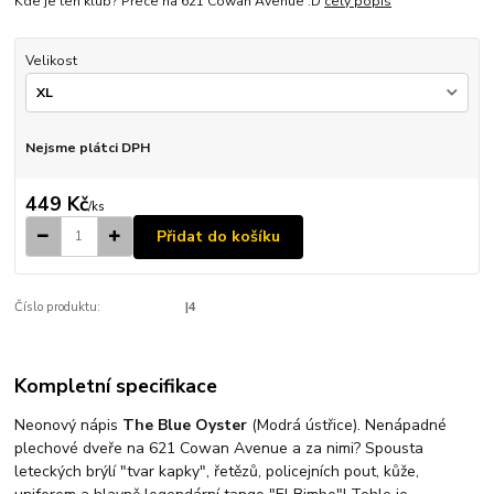
Kde je ten klub? Přece na 621 Cowan Avenue :D
celý popis
Velikost
Nejsme plátci DPH
449 Kč
/
ks
Přidat do košíku
Číslo produktu:
|4
Kompletní specifikace
Neonový nápis
The Blue Oyster
(Modrá ústřice). Nenápadné
plechové dveře na 621 Cowan Avenue a za nimi? Spousta
leteckých brýlí "tvar kapky", řetězů, policejních pout, kůže,