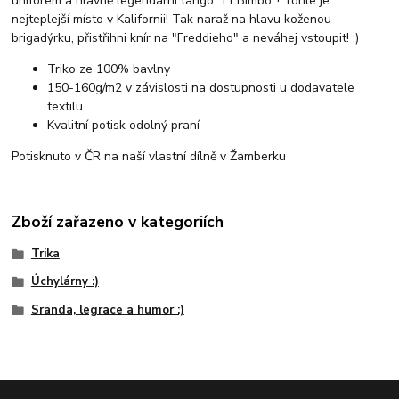
uniforem a hlavně legendární tango "El Bimbo"! Tohle je
nejteplejší místo v Kalifornii! Tak naraž na hlavu koženou
brigadýrku, přistřihni knír na "Freddieho" a neváhej vstoupit! :)
Triko ze 100% bavlny
150-160g/m2 v závislosti na dostupnosti u dodavatele
textilu
Kvalitní potisk odolný praní
Potisknuto v ČR na naší vlastní dílně v Žamberku
Zboží zařazeno v kategoriích
Trika
Úchylárny :)
Sranda, legrace a humor :)