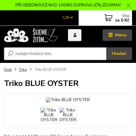
PŘI OBJEDNÁVCE NAD 1000Kč DOPRAVA (ČR) ZDARMA!
0
ks
CZK
za
0 Kč
Menu
Hledat
Úvod
Trika
Triko BLUE OYSTER
Triko BLUE OYSTER