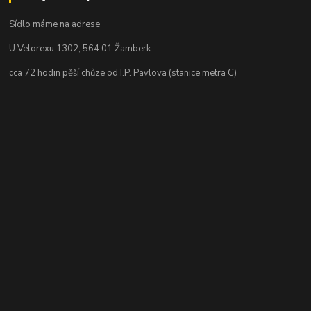
Sídlo máme na adrese
U Velorexu 1302, 564 01 Žamberk
cca 72 hodin pěší chůze od I.P. Pavlova (stanice metra C)