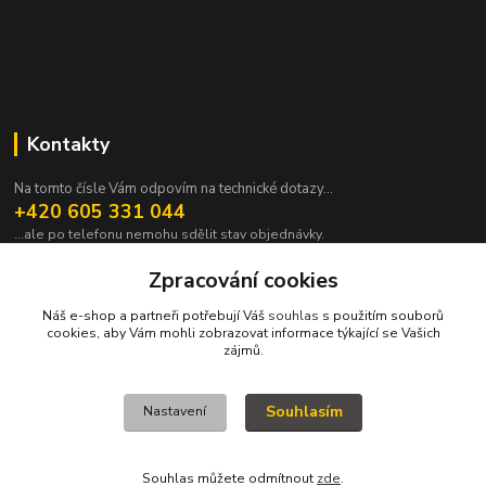
Kontakty
Na tomto čísle Vám odpovím na technické dotazy...
+420 605 331 044
...ale po telefonu nemohu sdělit stav objednávky.
pavek@janpavek.com
Zpracování cookies
Náš e-shop a partneři potřebují Váš
souhlas
s použitím souborů
cookies, aby Vám mohli zobrazovat informace týkající se Vašich
zájmů.
Souhlasím
Nastavení
VŠECHNY VÝROBKY V TOMTO ESHOPU JSOU VYRÁBĚNY NA ZAKÁZKU a
proto není všechno hned. Podrobnosti v sekci NEJČASTĚJŠÍ DOTAZY (FAQ).
KOPYRAJT ORAJT! (c)2015-2022
Souhlas můžete odmítnout
zde
.