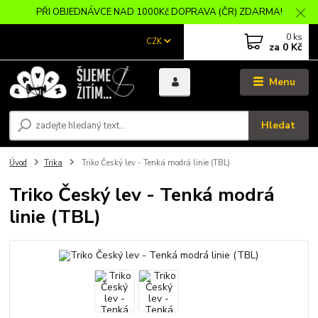
PŘI OBJEDNÁVCE NAD 1000Kč DOPRAVA (ČR) ZDARMA!
0
ks
CZK
za
0 Kč
Menu
Hledat
Úvod
Trika
Triko Český lev - Tenká modrá linie (TBL)
Triko Český lev - Tenká modrá
linie (TBL)