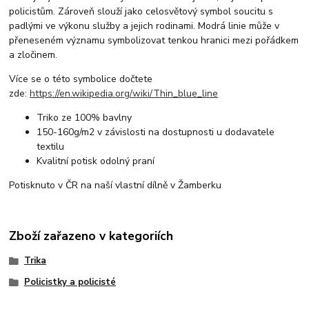
policistům. Zároveň slouží jako celosvětový symbol soucitu s
padlými ve výkonu služby a jejich rodinami. Modrá linie může v
přeneseném významu symbolizovat tenkou hranici mezi pořádkem
a zločinem.
Více se o této symbolice dočtete
zde:
https://en.wikipedia.org/wiki/Thin_blue_line
Triko ze 100% bavlny
150-160g/m2 v závislosti na dostupnosti u dodavatele
textilu
Kvalitní potisk odolný praní
Potisknuto v ČR na naší vlastní dílně v Žamberku
Zboží zařazeno v kategoriích
Trika
Policistky a policisté