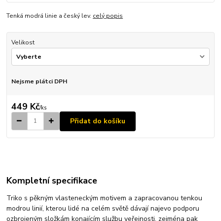
Tenká modrá linie a český lev.
celý popis
Velikost
Nejsme plátci DPH
449 Kč
/
ks
Přidat do košíku
Kompletní specifikace
Triko s pěkným vlasteneckým motivem a zapracovanou tenkou
modrou linií, kterou lidé na celém světě dávají najevo podporu
ozbrojeným složkám konajícím službu veřejnosti, zejména pak