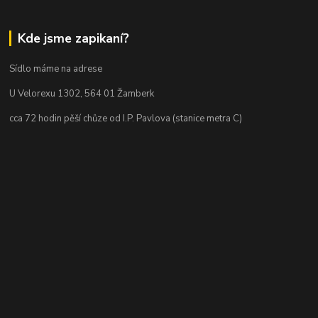
Kde jsme zapikaní?
Sídlo máme na adrese
U Velorexu 1302, 564 01 Žamberk
cca 72 hodin pěší chůze od I.P. Pavlova (stanice metra C)