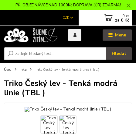
PŘI OBJEDNÁVCE NAD 1000Kč DOPRAVA (ČR) ZDARMA!
0
ks
CZK
za
0 Kč
Menu
Hledat
Úvod
Trika
Triko Český lev - Tenká modrá linie (TBL )
Triko Český lev - Tenká modrá
linie (TBL )