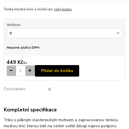
Tenká modrá linie a český lev.
celý popis
Velikost
Nejsme plátci DPH
449 Kč
/
ks
Přidat do košíku
Číslo produktu:
|1
Kompletní specifikace
Triko s pěkným vlasteneckým motivem a zapracovanou tenkou
modrou linií, kterou lidé na celém světě dávají najevo podporu