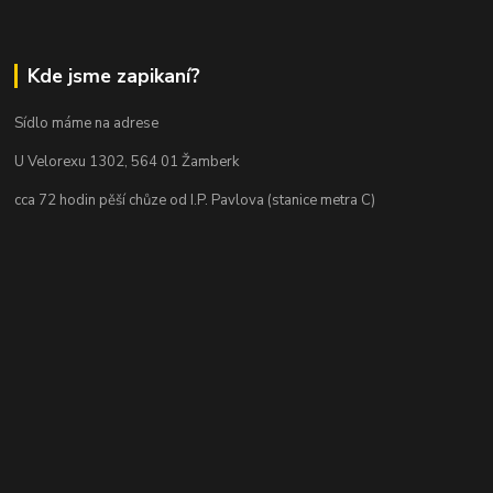
Kde jsme zapikaní?
Sídlo máme na adrese
U Velorexu 1302, 564 01 Žamberk
cca 72 hodin pěší chůze od I.P. Pavlova (stanice metra C)