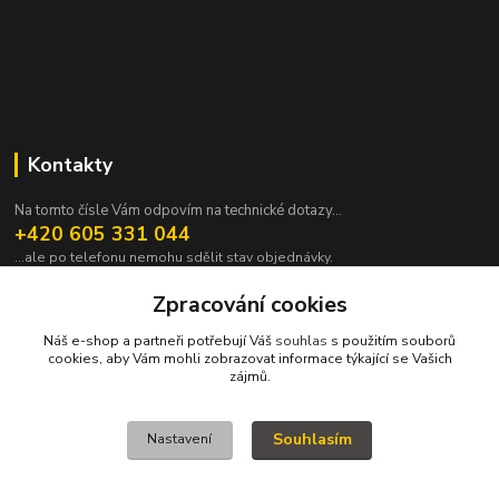
Kontakty
Na tomto čísle Vám odpovím na technické dotazy...
+420 605 331 044
...ale po telefonu nemohu sdělit stav objednávky.
pavek@janpavek.com
Zpracování cookies
Náš e-shop a partneři potřebují Váš
souhlas
s použitím souborů
cookies, aby Vám mohli zobrazovat informace týkající se Vašich
zájmů.
Souhlasím
Nastavení
VŠECHNY VÝROBKY V TOMTO ESHOPU JSOU VYRÁBĚNY NA ZAKÁZKU a
proto není všechno hned. Podrobnosti v sekci NEJČASTĚJŠÍ DOTAZY (FAQ).