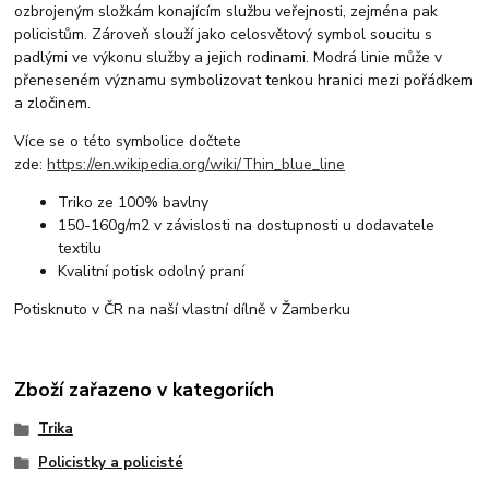
ozbrojeným složkám konajícím službu veřejnosti, zejména pak
policistům. Zároveň slouží jako celosvětový symbol soucitu s
padlými ve výkonu služby a jejich rodinami. Modrá linie může v
přeneseném významu symbolizovat tenkou hranici mezi pořádkem
a zločinem.
Více se o této symbolice dočtete
zde:
https://en.wikipedia.org/wiki/Thin_blue_line
Triko ze 100% bavlny
150-160g/m2 v závislosti na dostupnosti u dodavatele
textilu
Kvalitní potisk odolný praní
Potisknuto v ČR na naší vlastní dílně v Žamberku
Zboží zařazeno v kategoriích
Trika
Policistky a policisté