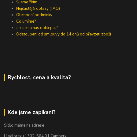
Šijeme žitím...
Nejčastější dotazy (FAQ)
Obchodní podmínky
Co umíme?
Jak se na nás doklepat?
Odstoupení od smlouvy do 14 dnů od převzetí zboží
Rychlost, cena a kvalita?
Kde jsme zapikaní?
Sídlo máme na adrese
U Velorexu 1302, 564 01 Žamberk