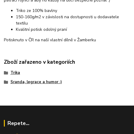
pátrací rojnicí a aby ho každý na ulici bezpečně poznal :)
Triko ze 100% bavlny
150-160g/m2 v závislosti na dostupnosti u dodavatele
textilu
Kvalitní potisk odolný praní
Potisknuto v ČR na naší vlastní dílně v Žamberku
Zboží zařazeno v kategoriích
Trika
Sranda, legrace a humor :)
Repete...