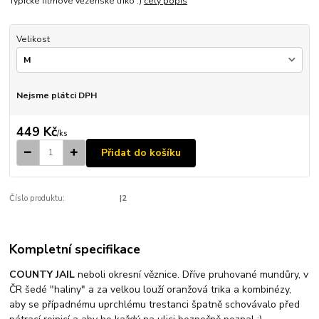
Typické filmové vězeňské triko :)
celý popis
Velikost
Nejsme plátci DPH
449 Kč
/
ks
Přidat do košíku
Číslo produktu:
|2
Kompletní specifikace
COUNTY JAIL
neboli okresní věznice. Dříve pruhované mundůry, v
ČR šedé "haliny" a za velkou louží oranžová trika a kombinézy,
aby se případnému uprchlému trestanci špatně schovávalo před