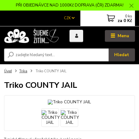
PŘI OBJEDNÁVCE NAD 1000Kč DOPRAVA (ČR) ZDARMA!
0
ks
CZK
za
0 Kč
Menu
Hledat
Úvod
Trika
Triko COUNTY JAIL
Triko COUNTY JAIL