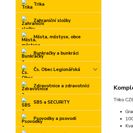
Trika
Zahraniční složky
Města, městyse, obce
Bunkračky a bunkráci
Čs. Obec Legionářská
Zdravotnice a zdravotníci
Komple
Triko CZE
SBS a SECURITY
Gra
100
Psovodky a psovodi
Kva