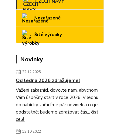
CZECH NAVY
Nezařazené
Šité výrobky
Novinky
22.12.2025
Od ledna 2026 zdražujeme!
Vážení zákazníci, dovolte nám, abychom
Vám úspěšný start v roce 2026. V lednu
do nabídky zařadíme pár novinek a co je
podstatné: budeme zdražovat čás...
číst
celé
13.10.2022