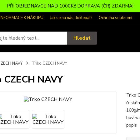
PŘI OBJEDNÁVCE NAD 1000Kč DOPRAVA (ČR) ZDARMA!
 INFORMACE K NÁKUPU
Jak se na nás doklepat?
Ochrana soukromí
Hledat
CZECH NAVY
Triko CZECH NAVY
ko CZECH NAVY
Triko 
českéh
160g/m
bavlna
popis