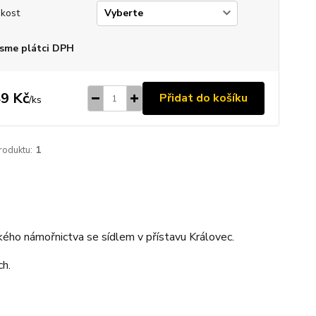
ikost
sme plátci DPH
9 Kč
Přidat do košíku
/
ks
roduktu:
1
ého námořnictva se sídlem v přístavu Královec.
ch.