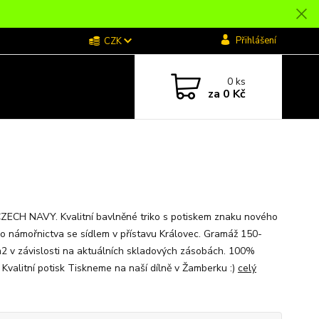
Přihlášení
CZK
0
ks
za
0 Kč
CZECH NAVY. Kvalitní bavlněné triko s potiskem znaku nového
o námořnictva se sídlem v přístavu Královec. Gramáž 150-
2 v závislosti na aktuálních skladových zásobách. 100%
 Kvalitní potisk Tiskneme na naší dílně v Žamberku :)
celý