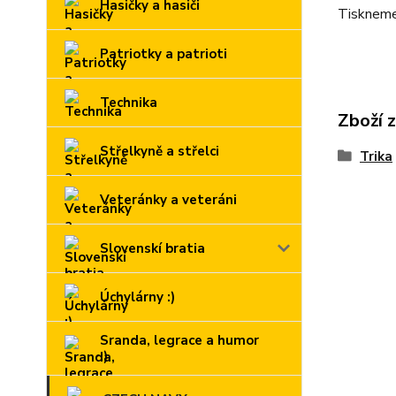
Hasičky a hasiči
Tiskneme 
Patriotky a patrioti
Technika
Zboží 
Střelkyně a střelci
Trika
Veteránky a veteráni
Slovenskí bratia
Úchylárny :)
Sranda, legrace a humor
:)