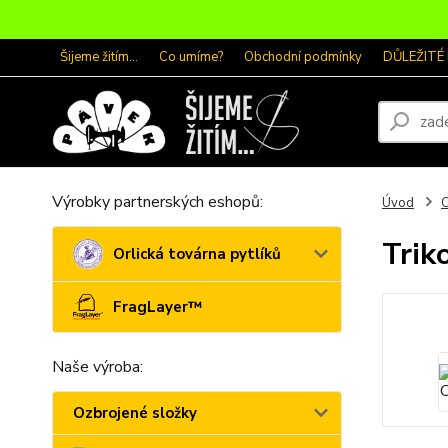
Šijeme žitím...
Co umíme?
Obchodní podmínky
DŮLEŽITÉ
Výrobky partnerských eshopů:
Úvod
Tri
Orlická továrna pytlíků
FragLayer™
Naše výroba:
Ozbrojené složky