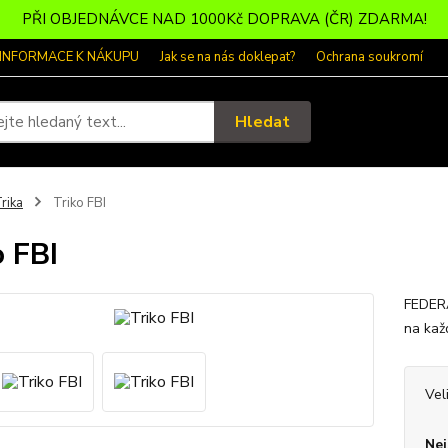
PŘI OBJEDNÁVCE NAD 1000Kč DOPRAVA (ČR) ZDARMA!
 INFORMACE K NÁKUPU
Jak se na nás doklepat?
Ochrana soukromí
Hledat
rika
Triko FBI
o FBI
FEDERÁ
na kaž
Vel
Nej