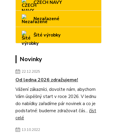
CZECH NAVY
Nezařazené
Šité výrobky
Novinky
22.12.2025
Od ledna 2026 zdražujeme!
Vážení zákazníci, dovolte nám, abychom
Vám úspěšný start v roce 2026. V lednu
do nabídky zařadíme pár novinek a co je
podstatné: budeme zdražovat čás...
číst
celé
13.10.2022