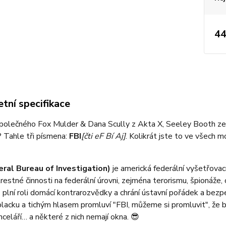
44
tní specifikace
polečného Fox Mulder & Dana Scully z Akta X, Seeley Booth ze S
 Tahle tři písmena:
FBI
[čti eF Bí Aj]
. Kolikrát jste to ve všech m
eral Bureau of Investigation)
je americká federální vyšetřova
restné činnosti na federální úrovni, zejména terorismu, špionáže, 
 plní roli domácí kontrarozvědky a chrání ústavní pořádek a b
lacku a tichým hlasem promluví "FBI, můžeme si promluvit", že
celáří… a některé z nich nemají okna. 😎