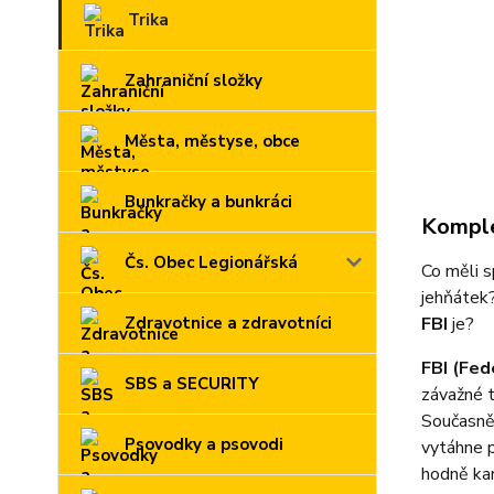
Trika
Zahraniční složky
Města, městyse, obce
Bunkračky a bunkráci
Komple
Čs. Obec Legionářská
Co měli s
jehňátek?
Zdravotnice a zdravotníci
FBI
je?
FBI (Fed
SBS a SECURITY
závažné t
Současně
Psovodky a psovodi
vytáhne p
hodně kan