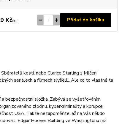
9 Kč
Přidat do košíku
/
ks
běratelů kostí, nebo Clarice Starling z Mlčení
ožných seriálech a filmech slyšeli... Ale co to vlastně ta
cí a bezpečnostní složka. Zabývá se vyšetřováním
organizovaného zločinu, kyberkriminality a korupce.
ezpečnost USA. Takže nezapoměňte, až na Vás někdo
 budova J. Edgar Hoover Building ve Washingtonu má