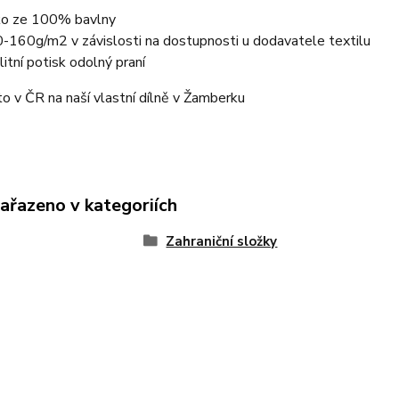
ko ze 100% bavlny
-160g/m2 v závislosti na dostupnosti u dodavatele textilu
litní potisk odolný praní
o v ČR na naší vlastní dílně v Žamberku
zařazeno v kategoriích
Zahraniční složky