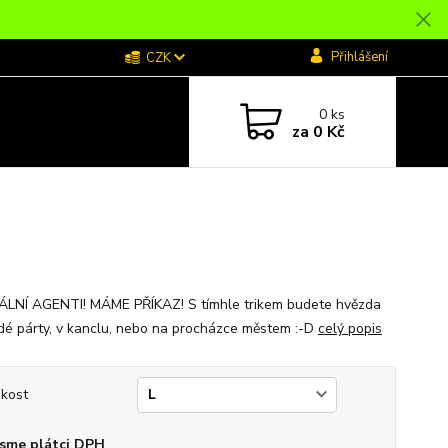
Přihlášení
CZK
0
ks
za
0 Kč
LNÍ AGENTI! MÁME PŘÍKAZ! S tímhle trikem budete hvězda
dé párty, v kanclu, nebo na procházce městem :-D
celý popis
ikost
sme plátci DPH