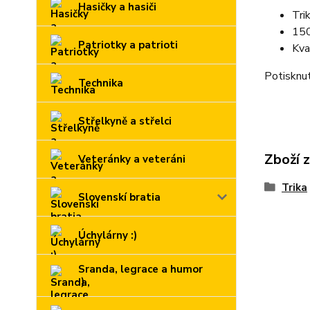
Hasičky a hasiči
Tri
150
Patriotky a patrioti
Kva
Potisknut
Technika
Střelkyně a střelci
Zboží 
Veteránky a veteráni
Trika
Slovenskí bratia
Úchylárny :)
Sranda, legrace a humor
:)