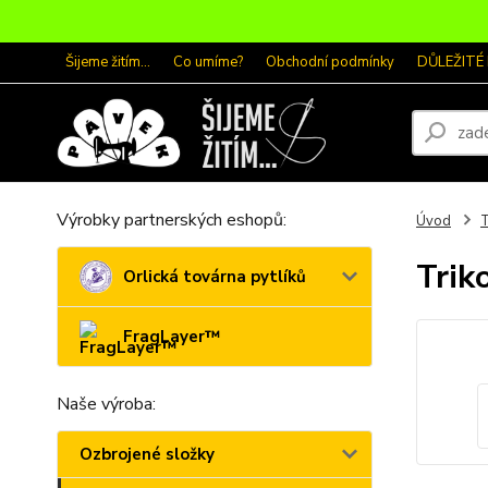
Šijeme žitím...
Co umíme?
Obchodní podmínky
DŮLEŽITÉ
Výrobky partnerských eshopů:
Úvod
T
Trik
Orlická továrna pytlíků
FragLayer™
Naše výroba:
Ozbrojené složky