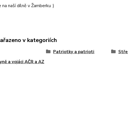
na naší dílně v Žamberku :)
zařazeno v kategoriích
Patriotky a patrioti
Stře
yně a vojáci AČR a AZ