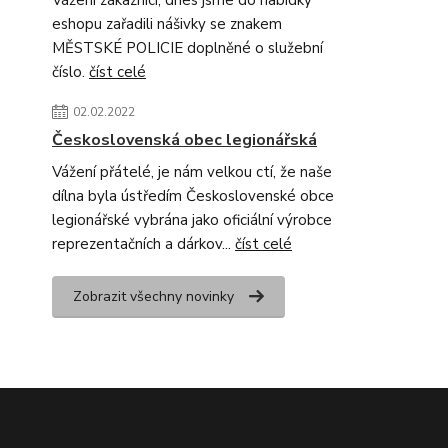
Vážení zákazníci, dnes jsme do nabídky
eshopu zařadili nášivky se znakem
MĚSTSKÉ POLICIE doplněné o služební
číslo.
číst celé
02.02.2022
Československá obec legionářská
Vážení přátelé, je nám velkou ctí, že naše
dílna byla ústředím Československé obce
legionářské vybrána jako oficiální výrobce
reprezentačních a dárkov...
číst celé
Zobrazit všechny novinky