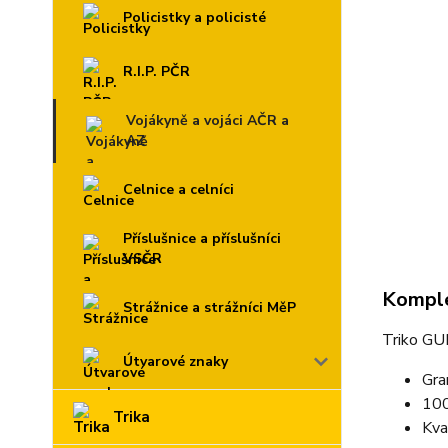
Policistky a policisté
R.I.P. PČR
Vojákyně a vojáci AČR a
AZ
Celnice a celníci
Příslušnice a příslušníci
VSČR
Komple
Strážnice a strážníci MěP
Triko GUM
Útvarové znaky
Gra
100
Trika
Kva