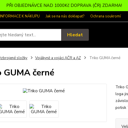
PŘI OBJEDNÁVCE NAD 1000Kč DOPRAVA (ČR) ZDARMA!
 INFORMACE K NÁKUPU
Jak se na nás doklepat?
Ochrana soukromí
Hledat
zbrojené složky
Vojákyně a vojáci AČR a AZ
Triko GUMA černé
o GUMA černé
Triko 
loga j
závisl
potisk
Vel