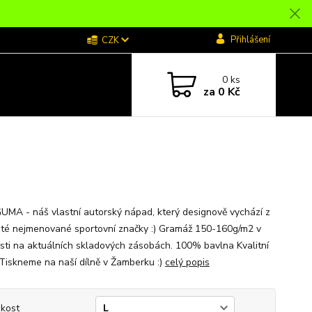
Přihlášení
CZK
0
ks
za
0 Kč
GUMA - náš vlastní autorský nápad, který designově vychází z
isté nejmenované sportovní značky :) Gramáž 150-160g/m2 v
osti na aktuálních skladových zásobách. 100% bavlna Kvalitní
 Tiskneme na naší dílně v Žamberku :)
celý popis
ikost