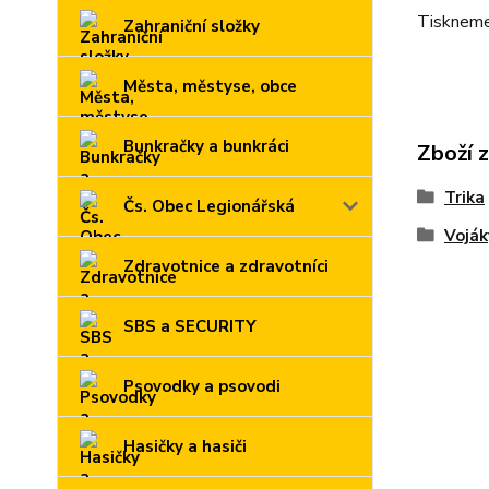
Tiskneme 
Zahraniční složky
Města, městyse, obce
Bunkračky a bunkráci
Zboží 
Trika
Čs. Obec Legionářská
Voják
Zdravotnice a zdravotníci
SBS a SECURITY
Psovodky a psovodi
Hasičky a hasiči