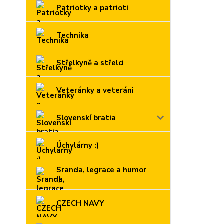
Patriotky a patrioti
Technika
Střelkyně a střelci
Veteránky a veteráni
Slovenskí bratia
Úchylárny :)
Sranda, legrace a humor
:)
CZECH NAVY