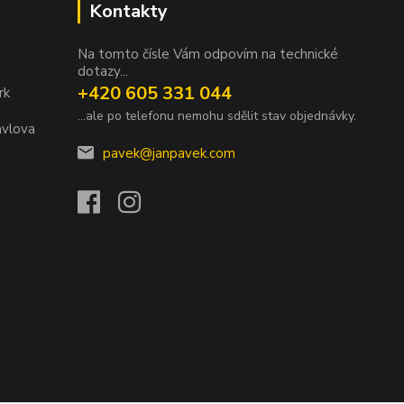
Kontakty
Na tomto čísle Vám odpovím na technické
dotazy...
+420 605 331 044
rk
...ale po telefonu nemohu sdělit stav objednávky.
avlova
pavek@janpavek.com