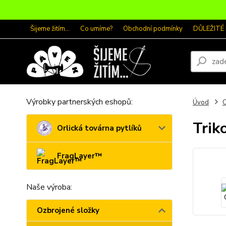
Šijeme žitím...
Co umíme?
Obchodní podmínky
DŮLEŽITÉ
Výrobky partnerských eshopů:
Úvod
O
Trik
Orlická továrna pytlíků
FragLayer™
Naše výroba:
Ozbrojené složky