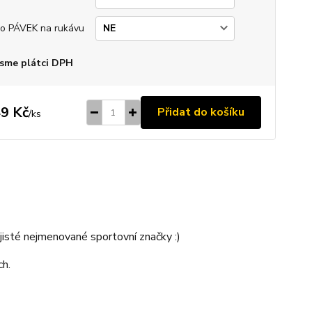
o PÁVEK na rukávu
sme plátci DPH
9 Kč
Přidat do košíku
/
ks
jisté nejmenované sportovní značky :)
ch.