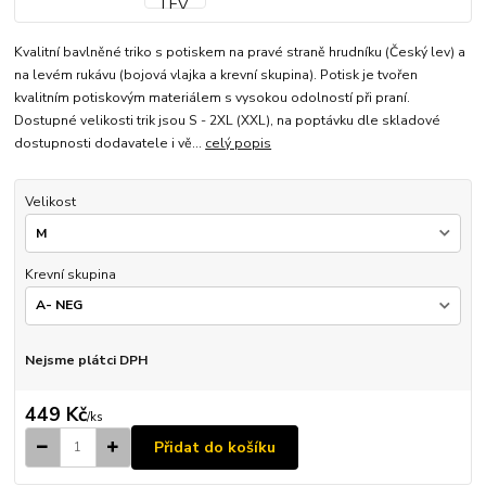
Kvalitní bavlněné triko s potiskem na pravé straně hrudníku (Český lev) a
na levém rukávu (bojová vlajka a krevní skupina). Potisk je tvořen
kvalitním potiskovým materiálem s vysokou odolností při praní.
Dostupné velikosti trik jsou S - 2XL (XXL), na poptávku dle skladové
dostupnosti dodavatele i vě...
celý popis
Velikost
Krevní skupina
Nejsme plátci DPH
449 Kč
/
ks
Přidat do košíku