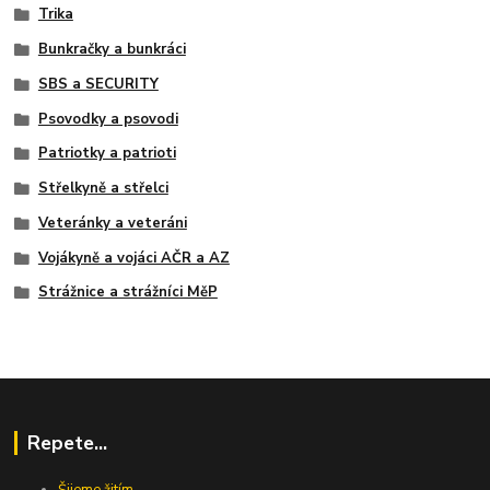
Trika
Bunkračky a bunkráci
SBS a SECURITY
Psovodky a psovodi
Patriotky a patrioti
Střelkyně a střelci
Veteránky a veteráni
Vojákyně a vojáci AČR a AZ
Strážnice a strážníci MěP
Repete...
Šijeme žitím...