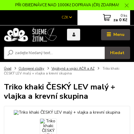
PŘI OBJEDNÁVCE NAD 1000Kč DOPRAVA (ČR) ZDARMA!
0
ks
CZK
za
0 Kč
Menu
Hledat
Úvod
Ozbrojené složky
Vojákyně a vojáci AČR a AZ
Triko khaki
ČESKÝ LEV malý + vlajka a krevní skupina
Triko khaki ČESKÝ LEV malý +
vlajka a krevní skupina