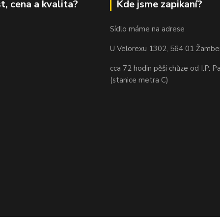
t, cena a kvalita?
Kde jsme zapikaní?
Sídlo máme na adrese
U Velorexu 1302, 564 01 Žambe
cca 72 hodin pěší chůze od I.P. P
(stanice metra C)