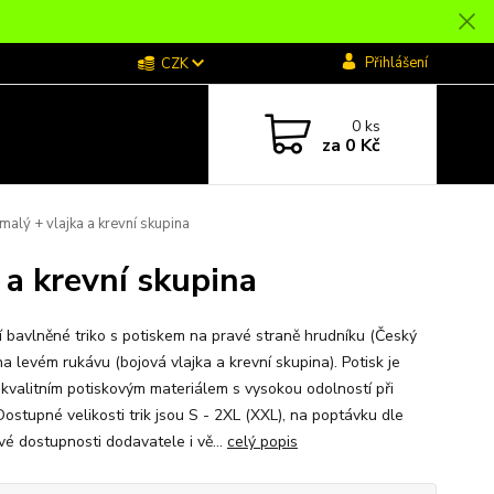
Přihlášení
CZK
0
ks
za
0 Kč
alý + vlajka a krevní skupina
 a krevní skupina
ní bavlněné triko s potiskem na pravé straně hrudníku (Český
na levém rukávu (bojová vlajka a krevní skupina). Potisk je
 kvalitním potiskovým materiálem s vysokou odolností při
Dostupné velikosti trik jsou S - 2XL (XXL), na poptávku dle
vé dostupnosti dodavatele i vě...
celý popis