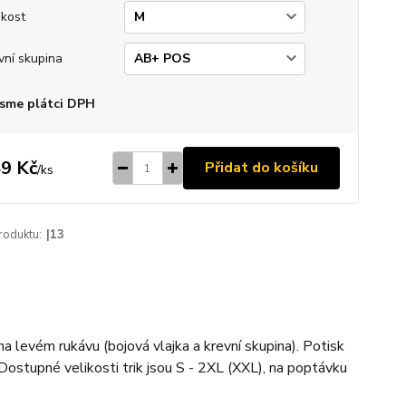
ikost
vní skupina
sme plátci DPH
9 Kč
Přidat do košíku
/
ks
roduktu:
|13
na levém rukávu (bojová vlajka a krevní skupina). Potisk
Dostupné velikosti trik jsou S - 2XL (XXL), na poptávku