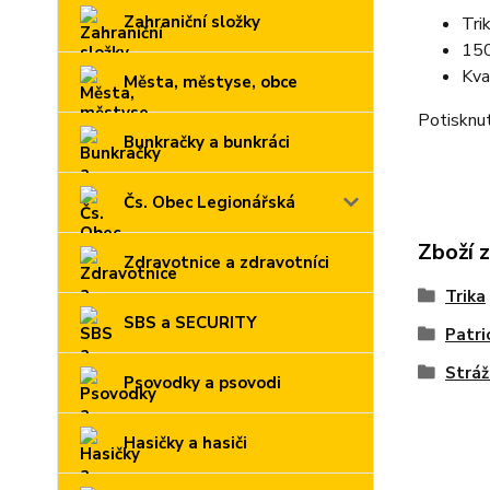
Zahraniční složky
Tri
150
Kva
Města, městyse, obce
Potisknut
Bunkračky a bunkráci
Čs. Obec Legionářská
Zboží 
Zdravotnice a zdravotníci
Trika
SBS a SECURITY
Patri
Stráž
Psovodky a psovodi
Hasičky a hasiči