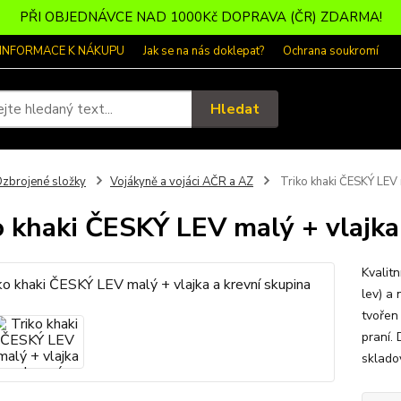
PŘI OBJEDNÁVCE NAD 1000Kč DOPRAVA (ČR) ZDARMA!
 INFORMACE K NÁKUPU
Jak se na nás doklepat?
Ochrana soukromí
Hledat
zbrojené složky
Vojákyně a vojáci AČR a AZ
Triko khaki ČESKÝ LEV m
o khaki ČESKÝ LEV malý + vlajka
Kvalit
lev) a 
tvořen
praní. 
sklado