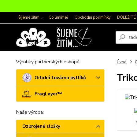
Šijeme žitím...
Co umíme?
Obchodní podmínky
DŮLEŽITÉ
Výrobky partnerských eshopů:
Úvod
O
Trik
Orlická továrna pytlíků
FragLayer™
Naše výroba:
Ozbrojené složky