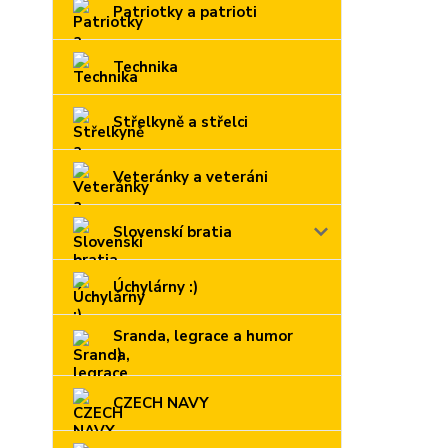
Patriotky a patrioti
Technika
Střelkyně a střelci
Veteránky a veteráni
Slovenskí bratia
Úchylárny :)
Sranda, legrace a humor
:)
CZECH NAVY