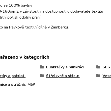
ko ze 100% bavlny
-160g/m2 v závislosti na dostupnosti u dodavatele textilu
litní potisk odolný praní
o na Pávkově textilní dílně v Žamberku.
zařazeno v kategoriích
Bunkračky a bunkráci
SBS
otky a patrioti
Střelkyně a střelci
Vete
nice a strážníci MěP