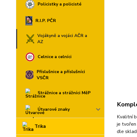
Policistky a policisté
R.I.P. PČR
Vojákyně a vojáci AČR a
AZ
Celnice a celníci
Příslušnice a příslušníci
VSČR
Strážnice a strážníci MěP
Komple
Útvarové znaky
Kvalitní 
je tvořen
Trika
dle sklad