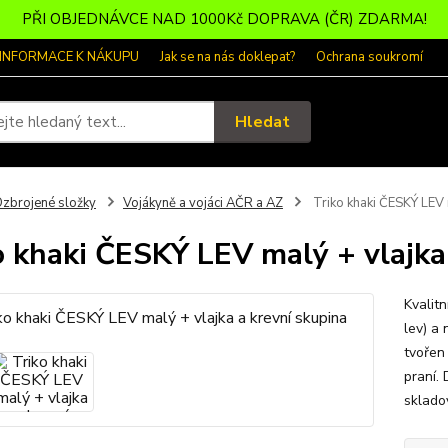
PŘI OBJEDNÁVCE NAD 1000Kč DOPRAVA (ČR) ZDARMA!
 INFORMACE K NÁKUPU
Jak se na nás doklepat?
Ochrana soukromí
Hledat
zbrojené složky
Vojákyně a vojáci AČR a AZ
Triko khaki ČESKÝ LEV m
o khaki ČESKÝ LEV malý + vlajka
Kvalit
lev) a 
tvořen
praní. 
sklado