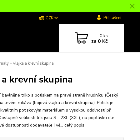
Přihlášení
CZK
0
ks
za
0 Kč
alý + vlajka a krevní skupina
 a krevní skupina
ní bavlněné triko s potiskem na pravé straně hrudníku (Český
na levém rukávu (bojová vlajka a krevní skupina). Potisk je
 kvalitním potiskovým materiálem s vysokou odolností při
Dostupné velikosti trik jsou S - 2XL (XXL), na poptávku dle
vé dostupnosti dodavatele i vě...
celý popis