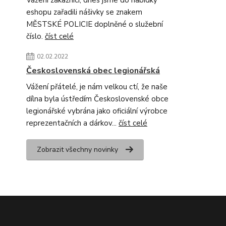
Vážení zákazníci, dnes jsme do nabídky
eshopu zařadili nášivky se znakem
MĚSTSKÉ POLICIE doplněné o služební
číslo.
číst celé
02.02.2022
Československá obec legionářská
Vážení přátelé, je nám velkou ctí, že naše
dílna byla ústředím Československé obce
legionářské vybrána jako oficiální výrobce
reprezentačních a dárkov...
číst celé
Zobrazit všechny novinky