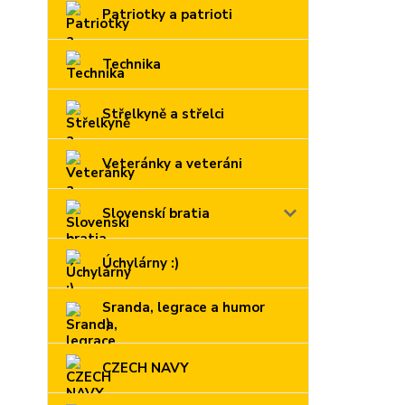
Patriotky a patrioti
Technika
Střelkyně a střelci
Veteránky a veteráni
Slovenskí bratia
Úchylárny :)
Sranda, legrace a humor
:)
CZECH NAVY