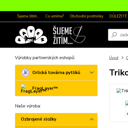
Šijeme žitím...
Co umíme?
Obchodní podmínky
DŮLEŽITÉ
Výrobky partnerských eshopů:
Úvod
O
Trik
Orlická továrna pytlíků
FragLayer™
Naše výroba:
Ozbrojené složky