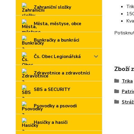
Tri
Zahraniční složky
150
Kva
Města, městyse, obce
Potisknut
Bunkračky a bunkráci
Čs. Obec Legionářská
Zboží 
Zdravotnice a zdravotníci
Trika
SBS a SECURITY
Patri
Stráž
Psovodky a psovodi
Hasičky a hasiči