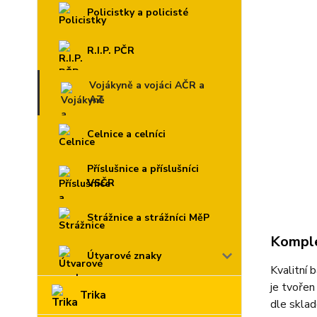
Policistky a policisté
R.I.P. PČR
Vojákyně a vojáci AČR a
AZ
Celnice a celníci
Příslušnice a příslušníci
VSČR
Strážnice a strážníci MěP
Komple
Útvarové znaky
Kvalitní 
je tvořen
Trika
dle sklad