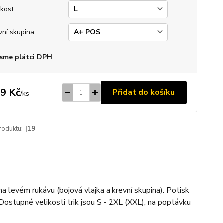
ikost
vní skupina
sme plátci DPH
9 Kč
Přidat do košíku
/
ks
roduktu:
|19
na levém rukávu (bojová vlajka a krevní skupina). Potisk
Dostupné velikosti trik jsou S - 2XL (XXL), na poptávku