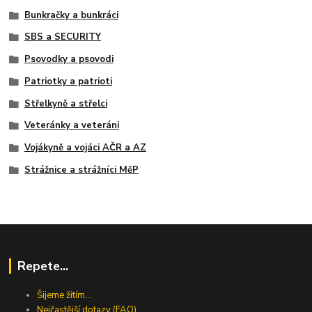
Bunkračky a bunkráci
SBS a SECURITY
Psovodky a psovodi
Patriotky a patrioti
Střelkyně a střelci
Veteránky a veteráni
Vojákyně a vojáci AČR a AZ
Strážnice a strážníci MěP
Repete...
Šijeme žitím...
Nejčastější dotazy (FAQ)