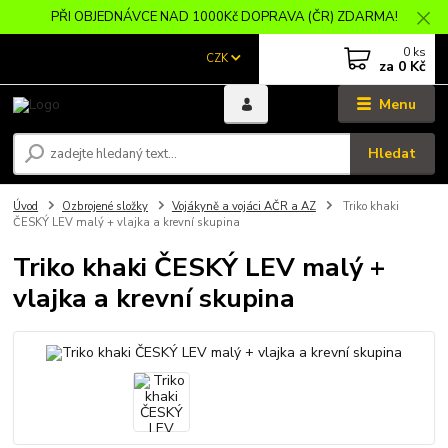
PŘI OBJEDNÁVCE NAD 1000Kč DOPRAVA (ČR) ZDARMA!
0
ks
CZK
za
0 Kč
Menu
Hledat
Úvod
Ozbrojené složky
Vojákyně a vojáci AČR a AZ
Triko khaki
ČESKÝ LEV malý + vlajka a krevní skupina
Triko khaki ČESKÝ LEV malý +
vlajka a krevní skupina