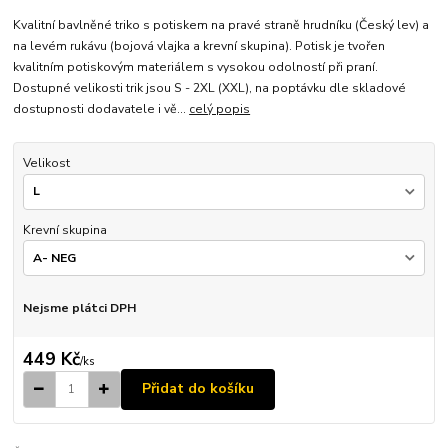
Kvalitní bavlněné triko s potiskem na pravé straně hrudníku (Český lev) a
na levém rukávu (bojová vlajka a krevní skupina). Potisk je tvořen
kvalitním potiskovým materiálem s vysokou odolností při praní.
Dostupné velikosti trik jsou S - 2XL (XXL), na poptávku dle skladové
dostupnosti dodavatele i vě...
celý popis
Velikost
Krevní skupina
Nejsme plátci DPH
449 Kč
/
ks
Přidat do košíku