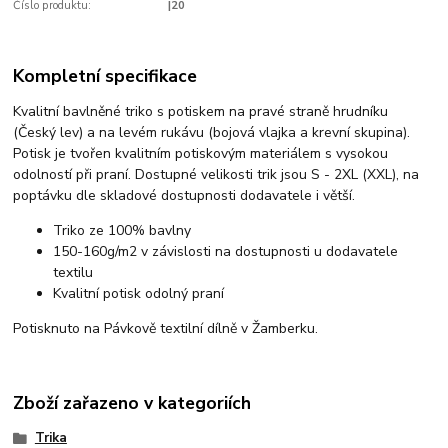
Číslo produktu:
|20
Kompletní specifikace
Kvalitní bavlněné triko s potiskem na pravé straně hrudníku
(Český lev) a na levém rukávu (bojová vlajka a krevní skupina).
Potisk je tvořen kvalitním potiskovým materiálem s vysokou
odolností při praní. Dostupné velikosti trik jsou S - 2XL (XXL), na
poptávku dle skladové dostupnosti dodavatele i větší.
Triko ze 100% bavlny
150-160g/m2 v závislosti na dostupnosti u dodavatele
textilu
Kvalitní potisk odolný praní
Potisknuto na Pávkově textilní dílně v Žamberku.
Zboží zařazeno v kategoriích
Trika