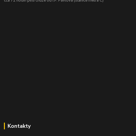
cca 72 hodin pěší chůze od I.P. Pavlova (stanice metra C)
Kontakty