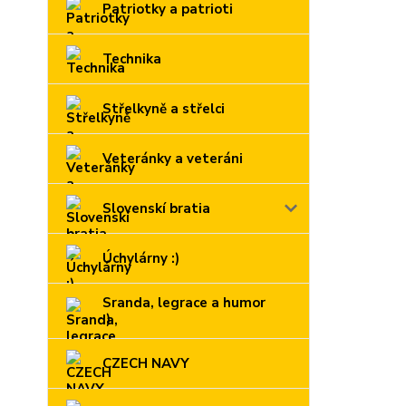
Patriotky a patrioti
Technika
Střelkyně a střelci
Veteránky a veteráni
Slovenskí bratia
Úchylárny :)
Sranda, legrace a humor
:)
CZECH NAVY