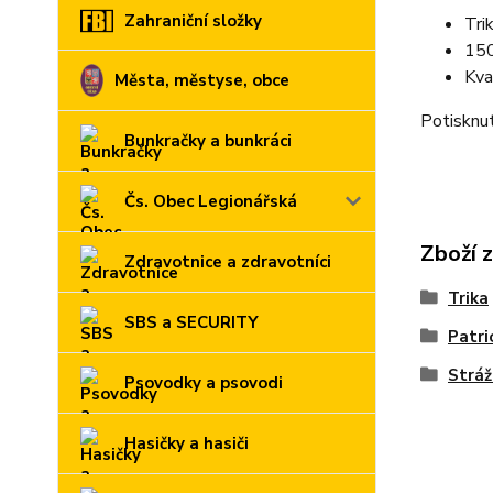
Zahraniční složky
Tri
150
Kva
Města, městyse, obce
Potisknut
Bunkračky a bunkráci
Čs. Obec Legionářská
Zboží 
Zdravotnice a zdravotníci
Trika
SBS a SECURITY
Patri
Stráž
Psovodky a psovodi
Hasičky a hasiči