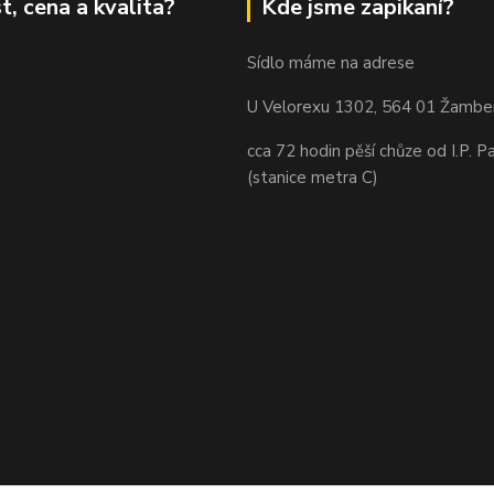
t, cena a kvalita?
Kde jsme zapikaní?
Sídlo máme na adrese
U Velorexu 1302, 564 01 Žambe
cca 72 hodin pěší chůze od I.P. P
(stanice metra C)