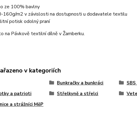
ko ze 100% bavlny
-160g/m2 v závislosti na dostupnosti u dodavatele textilu
litní potisk odolný praní
o na Pávkově textilní dílně v Žamberku.
zařazeno v kategoriích
Bunkračky a bunkráci
SBS
otky a patrioti
Střelkyně a střelci
Vete
nice a strážníci MěP