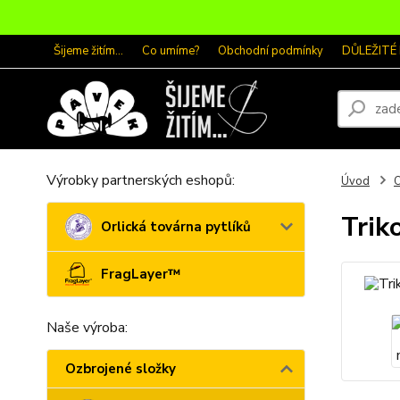
Šijeme žitím...
Co umíme?
Obchodní podmínky
DŮLEŽITÉ
Výrobky partnerských eshopů:
Úvod
O
Trik
Orlická továrna pytlíků
FragLayer™
Naše výroba:
Ozbrojené složky