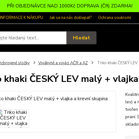
PŘI OBJEDNÁVCE NAD 1000Kč DOPRAVA (ČR) ZDARMA!
 INFORMACE K NÁKUPU
Jak se na nás doklepat?
Ochrana soukromí
Hledat
zbrojené složky
Vojákyně a vojáci AČR a AZ
Triko khaki ČESKÝ LEV m
o khaki ČESKÝ LEV malý + vlajka
Kvalit
lev) a 
tvořen
praní. 
sklado