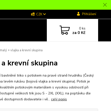
Přihlášení
CZK
0
ks
za
0 Kč
alý + vlajka a krevní skupina
 a krevní skupina
ní bavlněné triko s potiskem na pravé straně hrudníku (Český
na levém rukávu (bojová vlajka a krevní skupina). Potisk je
 kvalitním potiskovým materiálem s vysokou odolností při
Dostupné velikosti trik jsou S - 2XL (XXL), na poptávku dle
vé dostupnosti dodavatele i vě...
celý popis