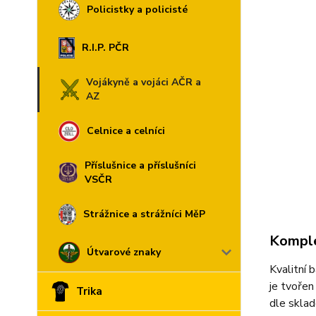
Policistky a policisté
R.I.P. PČR
Vojákyně a vojáci AČR a
AZ
Celnice a celníci
Příslušnice a příslušníci
VSČR
Strážnice a strážníci MěP
Komple
Útvarové znaky
Kvalitní 
je tvořen
Trika
dle sklad