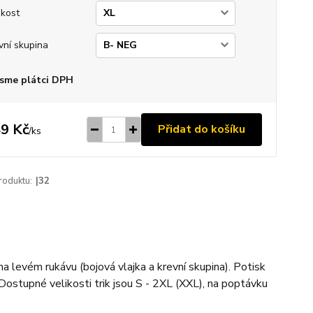
ikost
vní skupina
sme plátci DPH
9 Kč
Přidat do košíku
/
ks
roduktu:
|32
na levém rukávu (bojová vlajka a krevní skupina). Potisk
Dostupné velikosti trik jsou S - 2XL (XXL), na poptávku