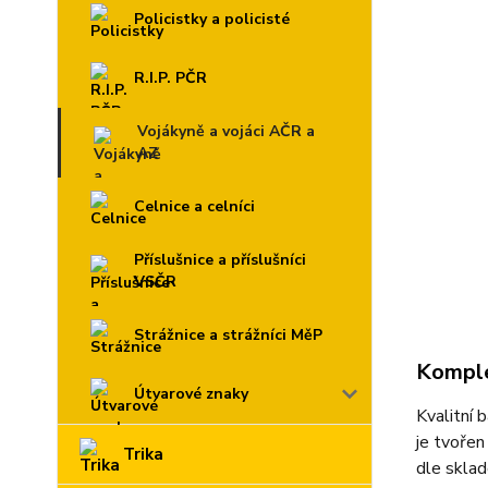
Policistky a policisté
R.I.P. PČR
Vojákyně a vojáci AČR a
AZ
Celnice a celníci
Příslušnice a příslušníci
VSČR
Strážnice a strážníci MěP
Komple
Útvarové znaky
Kvalitní 
je tvořen
Trika
dle sklad