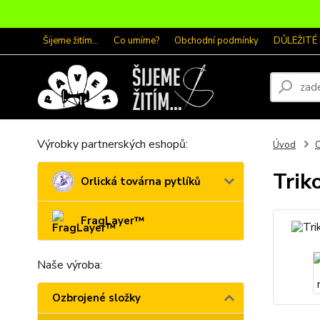
Šijeme žitím...
Co umíme?
Obchodní podmínky
DŮLEŽITÉ
Výrobky partnerských eshopů:
Úvod
O
Trik
Orlická továrna pytlíků
FragLayer™
Naše výroba:
Ozbrojené složky