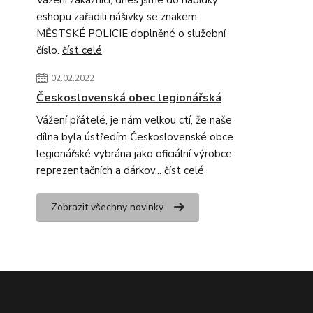
Vážení zákazníci, dnes jsme do nabídky
eshopu zařadili nášivky se znakem
MĚSTSKÉ POLICIE doplněné o služební
číslo.
číst celé
02.02.2022
Československá obec legionářská
Vážení přátelé, je nám velkou ctí, že naše
dílna byla ústředím Československé obce
legionářské vybrána jako oficiální výrobce
reprezentačních a dárkov...
číst celé
Zobrazit všechny novinky