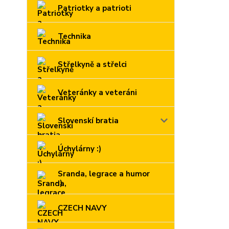
Patriotky a patrioti
Technika
Střelkyně a střelci
Veteránky a veteráni
Slovenskí bratia
Úchylárny :)
Sranda, legrace a humor
:)
CZECH NAVY