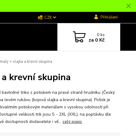
Přihlášení
CZK
0
ks
za
0 Kč
alý + vlajka a krevní skupina
 a krevní skupina
ní bavlněné triko s potiskem na pravé straně hrudníku (Český
na levém rukávu (bojová vlajka a krevní skupina). Potisk je
 kvalitním potiskovým materiálem s vysokou odolností při
Dostupné velikosti trik jsou S - 2XL (XXL), na poptávku dle
vé dostupnosti dodavatele i vě...
celý popis