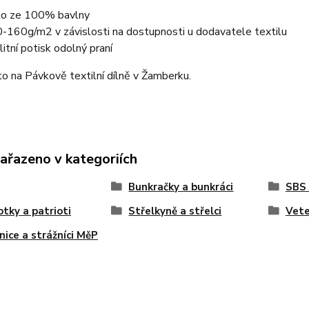
ko ze 100% bavlny
-160g/m2 v závislosti na dostupnosti u dodavatele textilu
litní potisk odolný praní
o na Pávkově textilní dílně v Žamberku.
zařazeno v kategoriích
Bunkračky a bunkráci
SBS
otky a patrioti
Střelkyně a střelci
Vete
nice a strážníci MěP