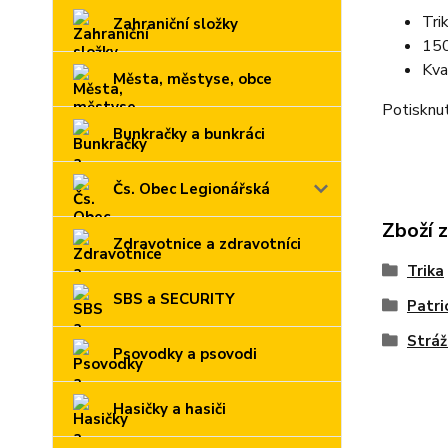
Tri
Zahraniční složky
150
Kva
Města, městyse, obce
Potisknut
Bunkračky a bunkráci
Čs. Obec Legionářská
Zboží 
Zdravotnice a zdravotníci
Trika
SBS a SECURITY
Patri
Stráž
Psovodky a psovodi
Hasičky a hasiči