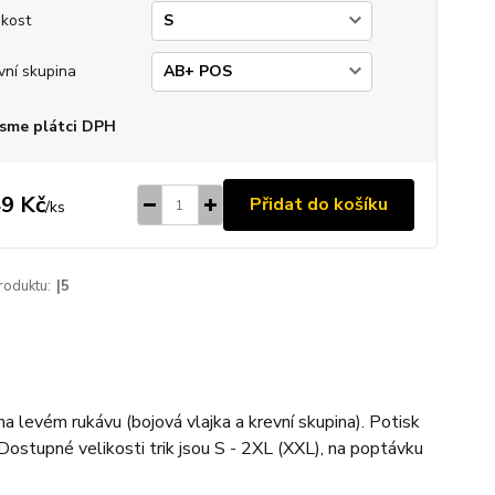
ikost
vní skupina
sme plátci DPH
9 Kč
Přidat do košíku
/
ks
roduktu:
|5
na levém rukávu (bojová vlajka a krevní skupina). Potisk
Dostupné velikosti trik jsou S - 2XL (XXL), na poptávku