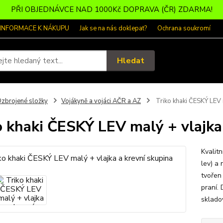
PŘI OBJEDNÁVCE NAD 1000Kč DOPRAVA (ČR) ZDARMA!
 INFORMACE K NÁKUPU
Jak se na nás doklepat?
Ochrana soukromí
Hledat
zbrojené složky
Vojákyně a vojáci AČR a AZ
Triko khaki ČESKÝ LEV m
o khaki ČESKÝ LEV malý + vlajka
Kvalit
lev) a 
tvořen
praní. 
sklado